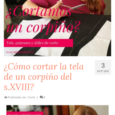
¿Cómo cortar la tela
3
OCT 2017
de un corpiño del
s.XVIII?
Publicado en:
Corte
|
8