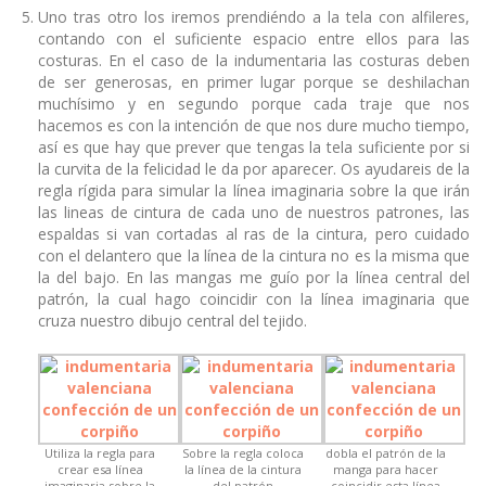
Uno tras otro los iremos prendiéndo a la tela con alfileres,
contando con el suficiente espacio entre ellos para las
costuras. En el caso de la indumentaria las costuras deben
de ser generosas, en primer lugar porque se deshilachan
muchísimo y en segundo porque cada traje que nos
hacemos es con la intención de que nos dure mucho tiempo,
así es que hay que prever que tengas la tela suficiente por si
la curvita de la felicidad le da por aparecer. Os ayudareis de la
regla rígida para simular la línea imaginaria sobre la que irán
las lineas de cintura de cada uno de nuestros patrones, las
espaldas si van cortadas al ras de la cintura, pero cuidado
con el delantero que la línea de la cintura no es la misma que
la del bajo. En las mangas me guío por la línea central del
patrón, la cual hago coincidir con la línea imaginaria que
cruza nuestro dibujo central del tejido.
Utiliza la regla para
Sobre la regla coloca
dobla el patrón de la
crear esa línea
la línea de la cintura
manga para hacer
imaginaria sobre la
del patrón
coincidir esta línea