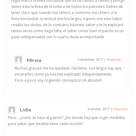
regla marco la línea horizontal que va de ramito a ramito y pongo
sobre esta la línea de la cintura de todos los patrones. Debes de
tener claro que cuando me refiero a contorno me refiero a la
línea horizontal, la vertical son los largos, espero con esto haber
resulto tus dudas, de lo contrario házmelo saber y te lo explicaré
tantas veces como haga falta, el saber cortar bien el patrón es un
paso indispensable con lo cual tu duda es importante
Mireia
2 diciembre, 2017
|
Responder
Muchas gracias! me ha quedado clarísimo. Los largos hay que
encararlos como ya nos has explicado estupendamente.
Poco a poco voy cogiendo conceptos! Un abrazo!!
Lidia
4 octubre, 2017
|
Responder
Pero… ¿como se hace el patrón? ¿De donde hay que coger medidas
para saber que medida tiene cada recorte?