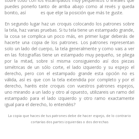
sobre todo con los estampados muy pequeñitos o lineales que
puedes ponerlo tanto de arriba abajo como al revés y queda
bonito, así es que elije la posición que más te guste.
En segundo lugar haz un croquis colocando los patrones sobre
la tela, haz varias pruebas. Si tu tela tiene un estampado grande,
la cosa se complica un poco más, en primer lugar deberás de
hacerte una copia de los patrones. Los patrones representan
solo un lado del cuerpo, la tela generalmente y como vais a ver
en las fotografías tiene un estampado muy pequeño, se pliega
por la mitad, sobre sí misma consiguiendo así dos piezas
simétricas de un sólo corte, el lado izquierdo y su espejo el
derecho, pero con el estampado grande esta opción no es
válida, así es que con la tela extendida por completo y por el
derecho, haréis este croquis con vuestros patrones espejos,
uno mirando a un lado y otro al opuesto, utilizareis un ramo del
estampado para el lado izquierdo y otro ramo exactamente
igual para el derecho, lo entendéis?
La copia que haces de tus patrones debe de hacer espejo, de lo contrario
cortarías dos partes izquierdas o dos derechas