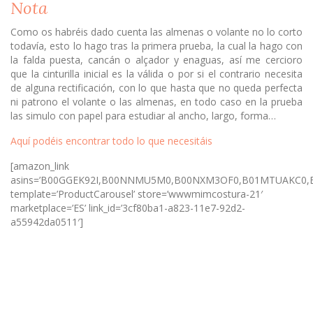
Nota
Como os habréis dado cuenta las almenas o volante no lo corto
todavía, esto lo hago tras la primera prueba, la cual la hago con
la falda puesta, cancán o alçador y enaguas, así me cercioro
que la cinturilla inicial es la válida o por si el contrario necesita
de alguna rectificación, con lo que hasta que no queda perfecta
ni patrono el volante o las almenas, en todo caso en la prueba
las simulo con papel para estudiar al ancho, largo, forma…
Aquí podéis encontrar todo lo que necesitáis
[amazon_link
asins=’B00GGEK92I,B00NNMU5M0,B00NXM3OF0,B01MTUAKC0,B0
template=’ProductCarousel’ store=’wwwmimcostura-21′
marketplace=’ES’ link_id=’3cf80ba1-a823-11e7-92d2-
a55942da0511′]