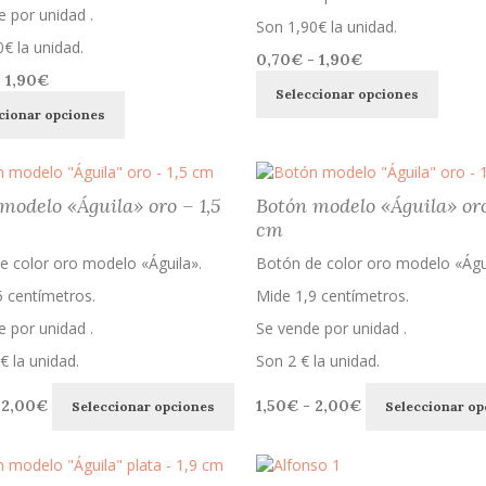
 por unidad .
Son 1,90€ la unidad.
€ la unidad.
Rango
0,70
€
-
1,90
€
Rango
Este
-
1,90
€
de
Seleccionar opciones
Este
de
produc
precios:
cionar opciones
producto
precios:
tiene
desde
tiene
desde
múltipl
0,70€
múltiples
0,70€
variant
hasta
variantes.
hasta
Las
1,90€
modelo «Águila» oro – 1,5
Botón modelo «Águila» oro
Las
1,90€
opcion
cm
opciones
se
se
puede
e color oro modelo «Águila».
Botón de color oro modelo «Águi
pueden
elegir
elegir
5 centímetros.
Mide 1,9 centímetros.
en
en
la
 por unidad .
Se vende por unidad .
la
página
página
€ la unidad.
Son 2 € la unidad.
de
de
produc
Este
Rango
Rango
producto
2,00
€
1,50
€
-
2,00
€
Seleccionar opciones
Seleccionar op
producto
de
de
tiene
precios:
precios:
múltiples
desde
desde
variantes.
1,50€
1,50€