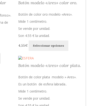
lor
Botón modelo «Ares» color oro.
Las
Las
hasta
opciones
opciones
2,00€
se
se
Botón de color oro modelo «Ares».
fonso».
pueden
pueden
Mide 1 centímetro.
elegir
elegir
ma de
en
en
Se vende por unidad.
la
la
Son 4.55 € la unidad.
página
página
de
de
Este
4,55
€
producto
producto
Seleccionar opciones
producto
tiene
Este
múltiples
producto
variantes.
tiene
Botón modelo «Ares» color plata.
Las
múltiples
opciones
variantes.
se
Botón de color plata modelo » Ares».
Las
pueden
opciones
Es un botón de esfera labrada..
elegir
se
en
Mide 1 centímetro.
pueden
la
elegir
Se vende por unidad.
página
en
de
Son 4.55 € la unidad.