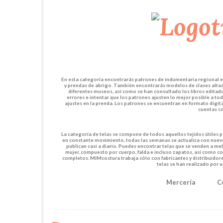
En esta categoría encontrarás patrones de indumentaria regional en 
y prendas de abrigo. También encontrarás modelos de clases altas 
diferentes museos, así como se han consultado los libros edita
errores e intentar que los patrones ajusten lo mejor posible a to
ajustes en la prenda. Los patrones se encuentran en formato digit
cuentas co
La categoría de telas se compone de todos aquellos tejidos útiles p
en constante movimiento, todas las semanas se actualiza con nuevos
publican casi a diario. Puedes encontrar telas que se venden a me
mujer, compuesto por cuerpo, falda e incluso zapatos, así como co
completos. MiMcostura trabaja sólo con fabricantes y distribuidores
telas se han realizado por 
Mercería
C