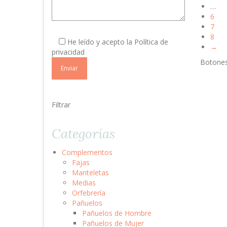
…
6
7
Por
8
favor,
He leído y acepto la
Política de
→
deja
privacidad
este
Botones 
campo
vacío.
Filtrar
Categorías
Complementos
Fajas
Manteletas
Medias
Orfebrería
Pañuelos
Pañuelos de Hombre
Pañuelos de Mujer