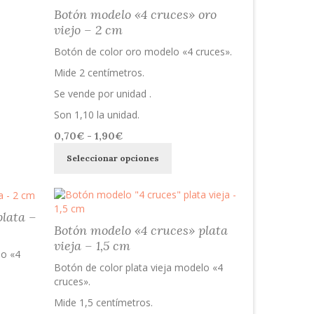
Las
1,90€
Botón modelo «4 cruces» oro
opciones
viejo – 2 cm
se
pueden
Botón de color oro modelo «4 cruces».
elegir
Mide 2 centímetros.
en
la
Se vende por unidad .
página
Son 1,10 la unidad.
de
producto
Rango
0,70
€
-
1,90
€
Este
de
Seleccionar opciones
producto
precios:
tiene
desde
múltiples
0,70€
variantes.
hasta
plata –
Las
1,90€
Botón modelo «4 cruces» plata
opciones
vieja – 1,5 cm
se
lo «4
pueden
Botón de color plata vieja modelo «4
elegir
cruces».
en
Mide 1,5 centímetros.
la