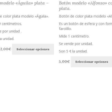
modelo «Águila» plata –
Botón modelo «Alfonso» co
Las
hasta
hasta
plata.
opciones
2,00€
2,00€
se
e color plata modelo «Águila».
Botón de color plata modelo «Al
pueden
elegir
9 centímetros.
Es un botón de esfera y con for
en
farolillo.
 por unidad .
la
Mide 1 centímetro.
página
a unidad.
de
Se vende por unidad.
Este
Rango
producto
2,00
€
Seleccionar opciones
producto
de
Son 5 € la unidad.
tiene
precios:
múltiples
desde
5,00
€
Seleccionar opciones
variantes.
1,50€
Las
hasta
opciones
2,00€
se
pueden
elegir
en
la
página
de