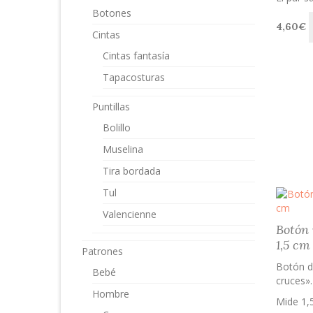
Botones
4,60
€
Cintas
Cintas fantasía
Tapacosturas
Puntillas
Bolillo
Muselina
Tira bordada
Tul
Valencienne
Botón 
1,5 cm
Patrones
Botón d
Bebé
cruces».
Hombre
Mide 1,