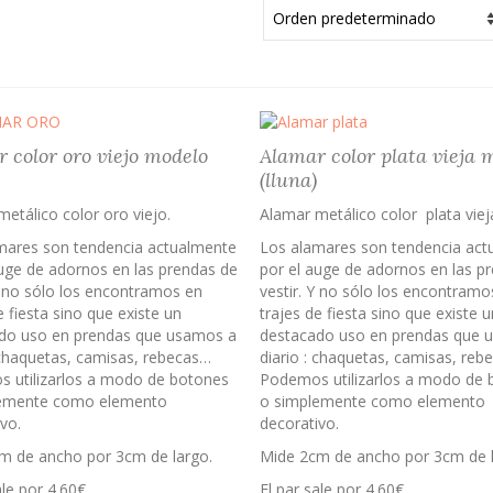
 color oro viejo modelo
Alamar color plata vieja 
(lluna)
etálico color oro viejo.
Alamar metálico color plata viej
mares son tendencia actualmente
Los alamares son tendencia act
auge de adornos en las prendas de
por el auge de adornos en las p
Y no sólo los encontramos en
vestir. Y no sólo los encontramo
e fiesta sino que existe un
trajes de fiesta sino que existe u
do uso en prendas que usamos a
destacado uso en prendas que 
 chaquetas, camisas, rebecas…
diario : chaquetas, camisas, reb
 utilizarlos a modo de botones
Podemos utilizarlos a modo de 
emente como elemento
o simplemente como elemento
vo.
decorativo.
m de ancho por 3cm de largo.
Mide 2cm de ancho por 3cm de l
ale por 4.60€
El par sale por 4.60€