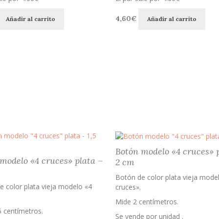
4,60
€
Añadir al carrito
Añadir al carrito
Botón modelo «4 cruces» 
modelo «4 cruces» plata –
2 cm
Botón de color plata vieja mode
e color plata vieja modelo «4
cruces».
Mide 2 centímetros.
5 centímetros.
Se vende por unidad .