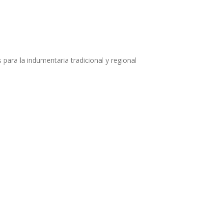
se
pueden
elegir
en
la
página
para la indumentaria tradicional y regional
de
producto