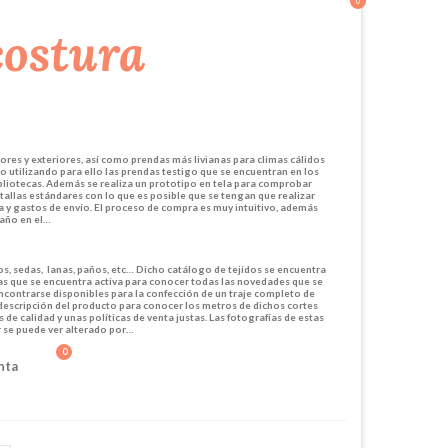
0
ores y exteriores, así como prendas más livianas para climas cálidos
 utilizando para ello las prendas testigo que se encuentran en los
liotecas. Además se realiza un prototipo en tela para comprobar
tallas estándares con lo que es posible que se tengan que realizar
a y gastos de envío. El proceso de compra es muy intuitivo, además
 año en el…
os, sedas, lanas, paños, etc… Dicho catálogo de tejidos se encuentra
las que se encuentra activa para conocer todas las novedades que se
encontrarse disponibles para la confección de un traje completo de
 descripción del producto para conocer los metros de dichos cortes
e calidad y unas políticas de venta justas. Las fotografías de estas
r se puede ver alterado por…
0
nta