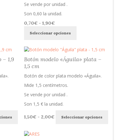
página
Se vende por unidad .
de
Son 0,60 la unidad.
producto
Rango
0,70
€
-
1,90
€
Este
de
to
Seleccionar opciones
producto
precios:
tiene
desde
es
múltiples
0,70€
es.
variantes.
hasta
 – 1,9
Botón modelo «Águila» plata –
Las
1,90€
es
1,5 cm
opciones
se
n
la».
Botón de color plata modelo «Águila».
pueden
elegir
Mide 1,5 centímetros.
en
Se vende por unidad .
la
página
Son 1,5 € la unidad.
de
to
Este
Este
Rango
producto
1,50
€
-
2,00
€
ciones
Seleccionar opciones
producto
producto
de
tiene
tiene
precios:
múltiples
múltiples
desde
variantes.
variantes.
1,50€