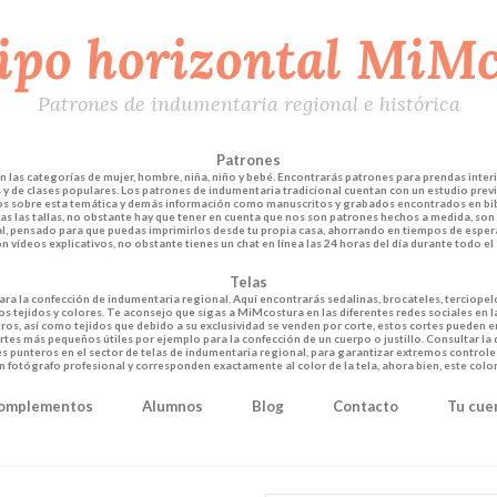
Patrones de indumentaria regional e histórica
Patrones
las categorías de mujer, hombre, niña, niño y bebé. Encontrarás patrones para prendas interi
y de clases populares. Los patrones de indumentaria tradicional cuentan con un estudio previo
dos sobre esta temática y demás información como manuscritos y grabados encontrados en bib
das las tallas, no obstante hay que tener en cuenta que nos son patrones hechos a medida, son 
al, pensado para que puedas imprimirlos desde tu propia casa, ahorrando en tiempos de esper
n vídeos explicativos, no obstante tienes un chat en línea las 24 horas del día durante todo el
Telas
ara la confección de indumentaria regional. Aquí encontrarás sedalinas, brocateles, terciopel
 tejidos y colores. Te aconsejo que sigas a MiMcostura en las diferentes redes sociales en 
tros, así como tejidos que debido a su exclusividad se venden por corte, estos cortes pueden 
rtes más pequeños útiles por ejemplo para la confección de un cuerpo o justillo. Consultar la
 punteros en el sector de telas de indumentaria regional, para garantizar extremos controles d
un fotógrafo profesional y corresponden exactamente al color de la tela, ahora bien, este colo
omplementos
Alumnos
Blog
Contacto
Tu cue