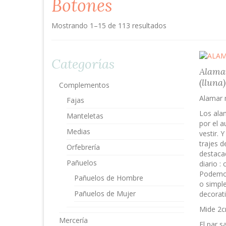
Botones
Mostrando 1–15 de 113 resultados
Categorías
Alamar
(lluna)
Complementos
Alamar m
Fajas
Los ala
Manteletas
por el 
Medias
vestir. 
trajes d
Orfebrería
destaca
Pañuelos
diario :
Podemos
Pañuelos de Hombre
o simpl
Pañuelos de Mujer
decorati
Mide 2c
Mercería
El par s