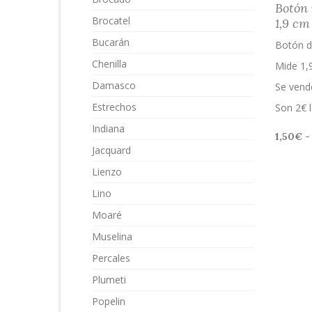
Botón 
Brocatel
1,9 cm
Bucarán
Botón d
Chenilla
Mide 1,
Damasco
Se vende
Estrechos
Son 2€ l
Indiana
1,50
€
-
Jacquard
Lienzo
Lino
Moaré
Muselina
Percales
Plumeti
Popelin