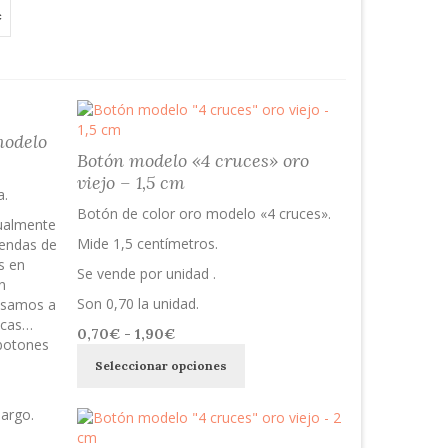
modelo
Botón modelo «4 cruces» oro
viejo – 1,5 cm
a.
Botón de color oro modelo «4 cruces».
ualmente
Mide 1,5 centímetros.
rendas de
s en
Se vende por unidad .
n
Son 0,70 la unidad.
usamos a
ecas…
Rango
0,70
€
-
1,90
€
botones
Este
de
Seleccionar opciones
producto
precios:
tiene
desde
múltiples
0,70€
argo.
variantes.
hasta