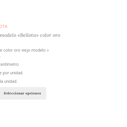
producto
modelo «Bellota» color oro
e color oro viejo modelo »
.
centímetro.
e por unidad.
la unidad.
Este
Seleccionar opciones
producto
tiene
múltiples
variantes.
Las
opciones