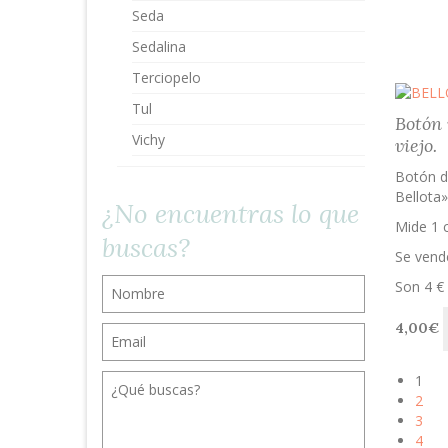
Seda
Sedalina
Terciopelo
Tul
Botón 
Vichy
viejo.
Botón d
Bellota»
¿No encuentras lo que
Mide 1 
buscas?
Se vend
Son 4 € 
4,00
€
1
2
3
4