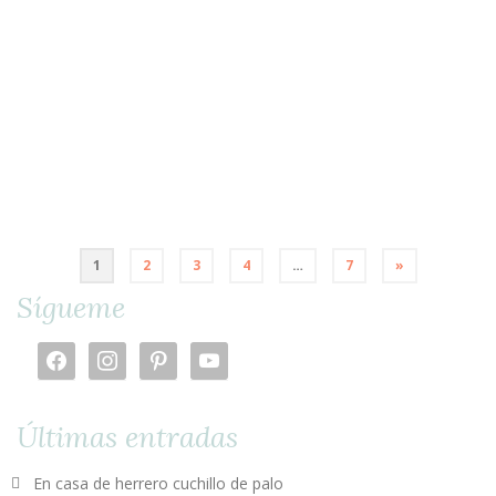
Publicado en:
Cultura e historia
|
0
Hoy en hablamos de libros nos encontramos con «Al
detalle Indumentaria valenciana» de Francesc Xavier
Rausell Adrian, lo compré si no recuerdo mal el año
pasado, en la escuela de indumentaria tradicional
valenciana Canem dónde el autor es socio y profesor …
Leer más
1
2
3
4
…
7
»
Sígueme
facebook
instagram
pinterest
youtube
Últimas entradas
En casa de herrero cuchillo de palo