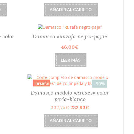
O
AÑADIR AL CARRITO
 color
Damasco «Ruzafa negro-paja»
46,00
€
LEER MÁS
-30%
¡OFERTA!
Damasco modelo «Arcaes» color
perla-blanco
El
El
332,75
€
232,93
€
precio
precio
original
actual
AÑADIR AL CARRITO
era:
es:
332,75€.
232,93€.