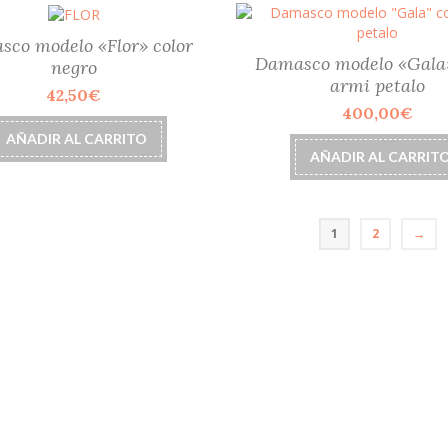
producto
co modelo «Flor» color
Damasco modelo «Gala»
negro
armi petalo
42,50
€
400,00
€
AÑADIR AL CARRITO
AÑADIR AL CARRIT
1
2
→