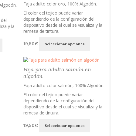
se
se
Faja adulto color oro, 100% Algodón.
Algodón.
pueden
pueden
El color del tejido puede variar
elegir
elegir
dependiendo de la configuración del
en
en
 del
dispositivo desde el cual se visualiza y la
la
la
iza y la
remesa de tintura.
página
página
de
de
Este
Este
19,50
€
producto
producto
Seleccionar opciones
producto
producto
tiene
tiene
múltiples
múltiples
variantes.
variantes.
Faja para adulto salmón en
Las
Las
algodón
opciones
opciones
se
se
Faja adulto color salmón, 100% Algodón.
pueden
pueden
elegir
El color del tejido puede variar
elegir
en
dependiendo de la configuración del
en
la
dispositivo desde el cual se visualiza y la
la
página
remesa de tintura.
página
de
de
Este
producto
19,50
€
producto
Seleccionar opciones
producto
tiene