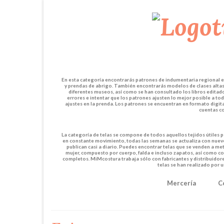
En esta categoría encontrarás patrones de indumentaria regional en 
y prendas de abrigo. También encontrarás modelos de clases altas 
diferentes museos, así como se han consultado los libros edita
errores e intentar que los patrones ajusten lo mejor posible a to
ajustes en la prenda. Los patrones se encuentran en formato digit
cuentas co
La categoría de telas se compone de todos aquellos tejidos útiles p
en constante movimiento, todas las semanas se actualiza con nuevos
publican casi a diario. Puedes encontrar telas que se venden a me
mujer, compuesto por cuerpo, falda e incluso zapatos, así como co
completos. MiMcostura trabaja sólo con fabricantes y distribuidores
telas se han realizado por 
Mercería
C