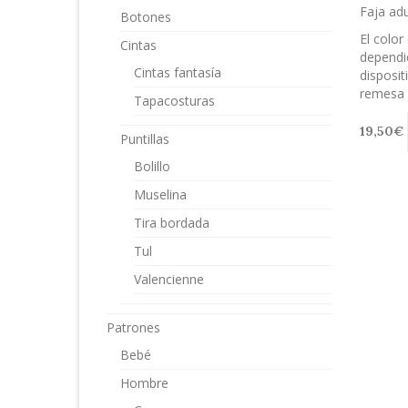
Faja adu
Botones
El color
Cintas
dependie
Cintas fantasía
disposit
remesa d
Tapacosturas
19,50
€
Puntillas
Bolillo
Muselina
Tira bordada
Tul
Valencienne
Patrones
Bebé
Hombre