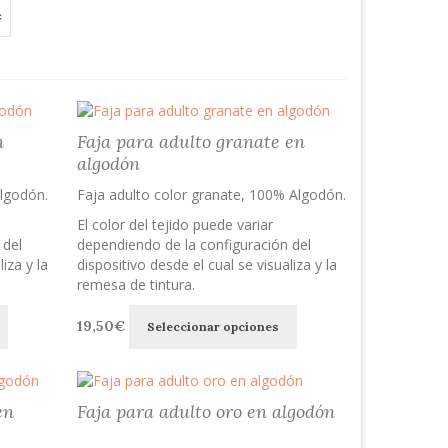
n
Faja para adulto granate en
algodón
lgodón.
Faja adulto color granate, 100% Algodón.
El color del tejido puede variar
 del
dependiendo de la configuración del
iza y la
dispositivo desde el cual se visualiza y la
remesa de tintura.
Este
Este
19,50
€
Seleccionar opciones
producto
producto
tiene
tiene
múltiples
múltiples
variantes.
variantes.
en
Faja para adulto oro en algodón
Las
Las
opciones
opciones