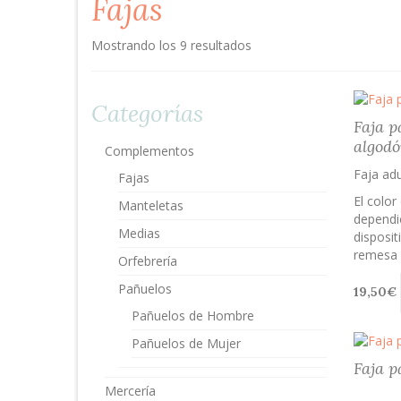
Fajas
Mostrando los 9 resultados
Categorías
Faja p
algod
Complementos
Faja adu
Fajas
El color
Manteletas
dependie
Medias
disposit
remesa d
Orfebrería
Pañuelos
19,50
€
Pañuelos de Hombre
Pañuelos de Mujer
Faja p
Mercería