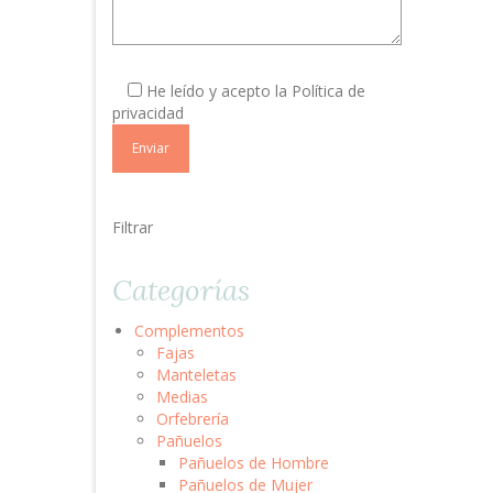
Por
favor,
He leído y acepto la
Política de
deja
privacidad
este
campo
vacío.
Filtrar
Categorías
Complementos
Fajas
Manteletas
Medias
Orfebrería
Pañuelos
Pañuelos de Hombre
Pañuelos de Mujer