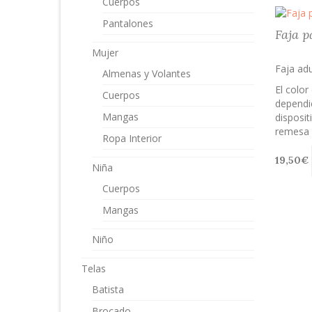
Cuerpos
Pantalones
Faja p
Mujer
Faja adu
Almenas y Volantes
El color
Cuerpos
dependie
Mangas
disposit
remesa d
Ropa Interior
19,50
€
Niña
Cuerpos
Mangas
Niño
Telas
Batista
Brocado