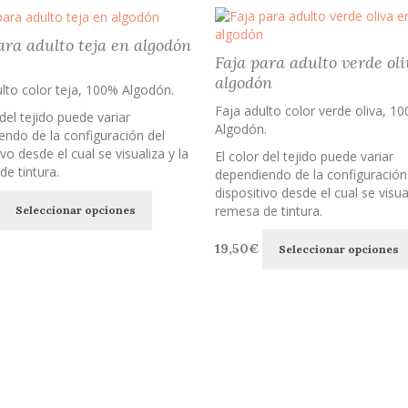
ara adulto teja en algodón
Faja para adulto verde oli
algodón
lto color teja, 100% Algodón.
Faja adulto color verde oliva, 1
 del tejido puede variar
Algodón.
ndo de la configuración del
ivo desde el cual se visualiza y la
El color del tejido puede variar
e tintura.
dependiendo de la configuración
dispositivo desde el cual se visual
Este
remesa de tintura.
Seleccionar opciones
producto
tiene
19,50
€
Seleccionar opciones
múltiples
variantes.
Las
opciones
se
pueden
elegir
en
la