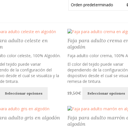
ara adulto celeste en
Faja para adulto crema e
ón
algodón
lto color celeste, 100% Algodón.
Faja adulto color crema, 100% A
 del tejido puede variar
El color del tejido puede variar
ndo de la configuración del
dependiendo de la configuración
ivo desde el cual se visualiza y la
dispositivo desde el cual se visual
e tintura.
remesa de tintura.
Este
19,50
€
Seleccionar opciones
Seleccionar opciones
producto
tiene
múltiples
variantes.
ara adulto gris en algodón
Faja para adulto marrón 
Las
algodón
opciones