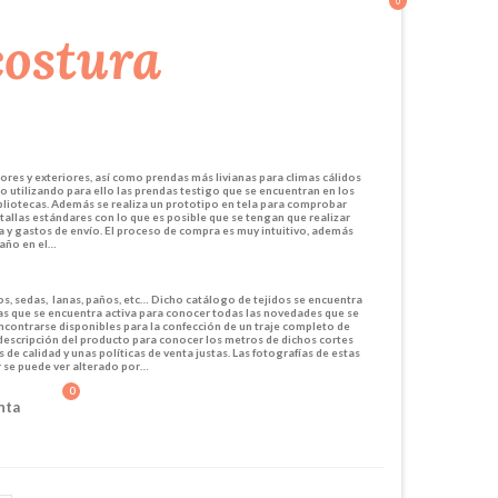
0
ores y exteriores, así como prendas más livianas para climas cálidos
 utilizando para ello las prendas testigo que se encuentran en los
liotecas. Además se realiza un prototipo en tela para comprobar
tallas estándares con lo que es posible que se tengan que realizar
a y gastos de envío. El proceso de compra es muy intuitivo, además
 año en el…
os, sedas, lanas, paños, etc… Dicho catálogo de tejidos se encuentra
las que se encuentra activa para conocer todas las novedades que se
encontrarse disponibles para la confección de un traje completo de
 descripción del producto para conocer los metros de dichos cortes
e calidad y unas políticas de venta justas. Las fotografías de estas
r se puede ver alterado por…
0
nta