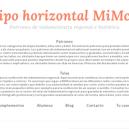
Patrones de indumentaria regional e histórica
Patrones
las categorías de mujer, hombre, niña, niño y bebé. Encontrarás patrones para prendas interi
y de clases populares. Los patrones de indumentaria tradicional cuentan con un estudio previo
dos sobre esta temática y demás información como manuscritos y grabados encontrados en bib
das las tallas, no obstante hay que tener en cuenta que nos son patrones hechos a medida, son 
al, pensado para que puedas imprimirlos desde tu propia casa, ahorrando en tiempos de esper
n vídeos explicativos, no obstante tienes un chat en línea las 24 horas del día durante todo el
Telas
ara la confección de indumentaria regional. Aquí encontrarás sedalinas, brocateles, terciopel
 tejidos y colores. Te aconsejo que sigas a MiMcostura en las diferentes redes sociales en 
tros, así como tejidos que debido a su exclusividad se venden por corte, estos cortes pueden 
rtes más pequeños útiles por ejemplo para la confección de un cuerpo o justillo. Consultar la
 punteros en el sector de telas de indumentaria regional, para garantizar extremos controles d
un fotógrafo profesional y corresponden exactamente al color de la tela, ahora bien, este colo
omplementos
Alumnos
Blog
Contacto
Tu cue