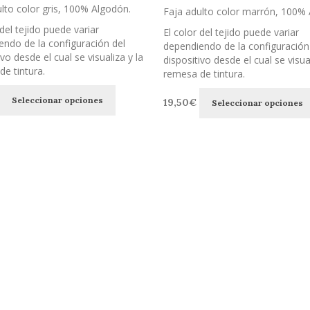
se
lto color gris, 100% Algodón.
Faja adulto color marrón, 100% 
pueden
 del tejido puede variar
elegir
El color del tejido puede variar
ndo de la configuración del
en
dependiendo de la configuración
ivo desde el cual se visualiza y la
la
dispositivo desde el cual se visual
e tintura.
página
remesa de tintura.
de
Este
producto
Seleccionar opciones
19,50
€
Seleccionar opciones
producto
tiene
múltiples
variantes.
Las
opciones
se
pueden
elegir
en
la
página
de
producto