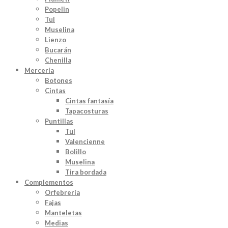
Popelin
Tul
Muselina
Lienzo
Bucarán
Chenilla
Mercería
Botones
Cintas
Cintas fantasía
Tapacosturas
Puntillas
Tul
Valencienne
Bolillo
Muselina
Tira bordada
Complementos
Orfebrería
Fajas
Manteletas
Medias