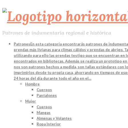
Patrones de indumentaria regional e histórica
Patrones
En esta categoría encontrarás patrones de indumentari
prendas más livianas para climas cálidos y prendas de abrigo. 
utilizando para ello las prendas testigo que se encuentran en
encontrados en bibliotecas. Además se realiza un prototipo en 
nos son patrones hechos a medida, son tallas estándares con lo
imprimirlos desde tu propia casa, ahorrando en tiempos de espe
24 horas del día durante todo el año en el…
Hombre
Cuerpos
Pantalones
Mujer
Cuerpos
Mangas
Almenas y Volantes
Ropa Interior