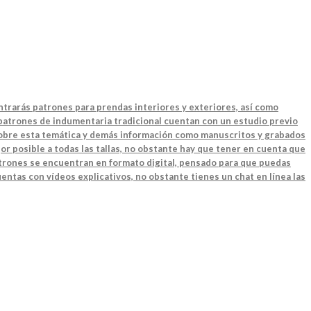
ntrarás patrones para prendas interiores y exteriores, así como
 patrones de indumentaria tradicional cuentan con un estudio previo
 sobre esta temática y demás información como manuscritos y grabados
or posible a todas las tallas, no obstante hay que tener en cuenta que
patrones se encuentran en formato digital, pensado para que puedas
entas con vídeos explicativos, no obstante tienes un chat en línea las