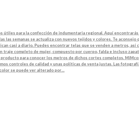
s útiles para la confección de indumentaria regional. Aquí encontrarás 
s las semanas se actualiza con nuevos tejidos y colores. Te aconsejo q
can casi a diario. Puedes encontrar telas que se venden a metros, así 
n traje completo de mujer, compuesto por cuerpo, falda e incluso zapat
el producto para conocer los metros de dichos cortes completos. MiMcos
mos controles de calidad y unas políticas de venta justas. Las fotografí
 color se puede ver alterado por…