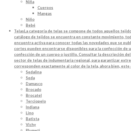
Niña
Cuerpos
Mangas
Niño
Bebé
Telas
La categoría de telas se compone de todos aquellos tejido
catálogo de tejidos se encuentra en constante movimiento, toda
encuentra activa para conocer todas las novedades que se publi
cortes pueden encontrarse disponibles para la confección de u
confección de un cuerpo o justillo. Consultar la descripción d
sector de telas de indumentaria regional, para garantizar extre
corresponden exactamente al color de la tela, ahora bien, este
Sedalina
Seda
Damasco
Brocado
Brocatel
Terciopelo
Indiana
Lino
Batista
Vichy
Plumeti