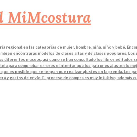
a regional en las categorías de mujer, hombre, niña, niño y bebé. Enco
También encontrarás modelos de clases altas y de clases populares. Los
 los diferentes museos, así como se han consultado los libros editados
tela para comprobar errores e intentar que los patrones ajusten lo mej
 que es posible que se tengan que realizar ajustes en la prenda. Los 
ra y gastos de envío. El proceso de compra es muy intuitivo, además cu