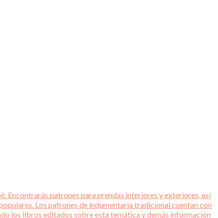
é. Encontrarás patrones para prendas interiores y exteriores, así
 populares. Los patrones de indumentaria tradicional cuentan con
tado los libros editados sobre esta temática y demás información