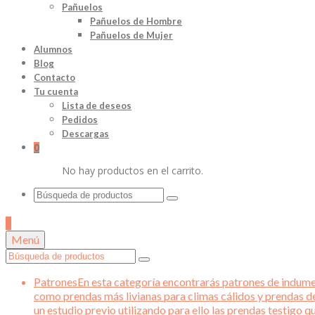
Pañuelos
Pañuelos de Hombre
Pañuelos de Mujer
Alumnos
Blog
Contacto
Tu cuenta
Lista de deseos
Pedidos
Descargas
0
No hay productos en el carrito.
Buscar
por:
0
Menú
Buscar
por:
Patrones
En esta categoría encontrarás patrones de indument
como prendas más livianas para climas cálidos y prendas d
un estudio previo utilizando para ello las prendas testigo 