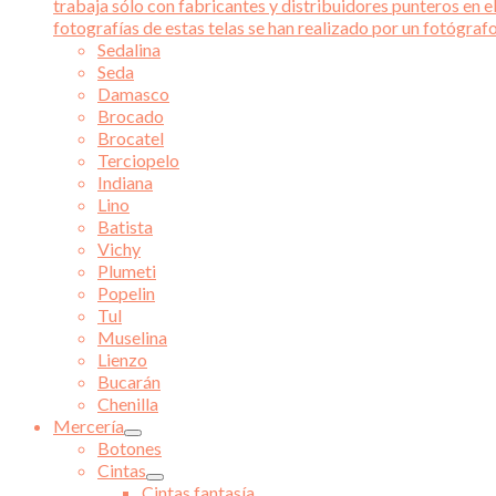
trabaja sólo con fabricantes y distribuidores punteros en el
fotografías de estas telas se han realizado por un fotógraf
Sedalina
Seda
Damasco
Brocado
Brocatel
Terciopelo
Indiana
Lino
Batista
Vichy
Plumeti
Popelin
Tul
Muselina
Lienzo
Bucarán
Chenilla
Mercería
Botones
Cintas
Cintas fantasía