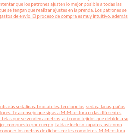
entar que los patrones ajusten lo mejor posible a todas las
ue se tengan que realizar ajustes en la prenda. Los patrones se
gastos de envío. El proceso de compra es muy intuitivo, además
trarás sedalinas, brocateles, terciopelos, sedas, lanas, paños,
lores. Te aconsejo que sigas a MiMcostura en las diferentes
r telas que se venden a metros, así como tejidos que debido a su
jer, compuesto por cuerpo, falda e incluso zapatos, así como
ara conocer los metros de dichos cortes completos. MiMcostura