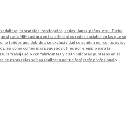
sedalinas, brocateles, terciopelos, sedas, lanas, paños, etc… Dicho
ue sigas a MiMcostura en las diferentes redes sociales en las que se
como tejidos que debido a su exclusividad se venden por corte, estos
os, así como cortes más pequeños útiles por ejemplo para la
tura trabaja sólo con fabricantes y distribuidores punteros en el
as de estas telas se han realizado por un fotógrafo profesional y