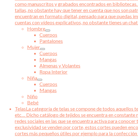
como manuscritos y grabados encontrados en bibliotecas. Ad
tallas, no obstante hay que tener en cuenta que nos son pat
encuentran en formato digital, pensado para que puedas im
cuentas con vídeos explicativos, no obstante tienes un chat 
Hombre
Cuerpos
Pantalones
Mujer
Cuerpos
Mangas
Almenas y Volantes
Ropa Interior
Niña
Cuerpos
Mangas
Niño
Bebé
Telas
La categoría de telas se compone de todos aquellos tej
etc… Dicho catálogo de tejidos se encuentra en constante m
redes sociales en las que se encuentra activa para conocer 
exclusividad se venden por corte, estos cortes pueden enco
cortes más pequeños útiles por ejemplo para la confección