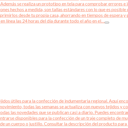
emás se realiza un prototipo en tela para comprobar errores e int
rones hechos a medida, son tallas estándares con lo que es posible q
primirlos desde tu propia casa, ahorrando en tiempos de espera y 
en línea las 24 horas del día durante todo el año en el…
idos útiles para la confección de indumentaria regional. Aquí encon
ovimiento, todas las semanas se actualiza con nuevos tejidos y co
todas las novedades que se publican casi a diario. Puedes encontra
ntrarse disponibles para la confección de un traje completo de mu
 de un cuerpo o justillo. Consultar la descripción del producto p