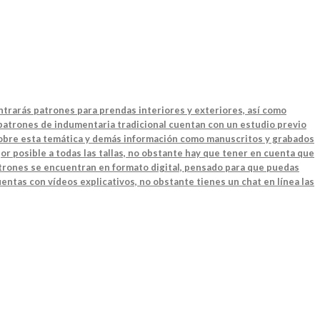
ntrarás patrones para prendas interiores y exteriores, así como
 patrones de indumentaria tradicional cuentan con un estudio previo
 sobre esta temática y demás información como manuscritos y grabados
or posible a todas las tallas, no obstante hay que tener en cuenta que
patrones se encuentran en formato digital, pensado para que puedas
entas con vídeos explicativos, no obstante tienes un chat en línea las