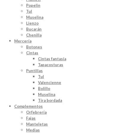
Popelin
Tul
Muselina
Lienzo
Bucarán
Chenilla
Mercería
Botones
Cintas
Cintas fantasía
Tapacosturas
Puntillas
Tul
Valencienne
Bolillo
Muselina
Tira bordada
Complementos
Orfebrería
Fajas
Manteletas
Medias