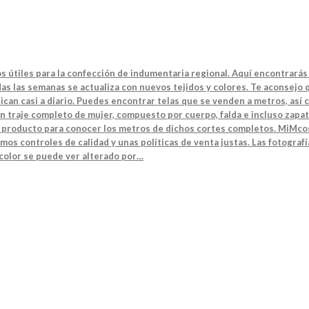
s útiles para la confección de indumentaria regional. Aquí encontrarás 
s las semanas se actualiza con nuevos tejidos y colores. Te aconsejo q
can casi a diario. Puedes encontrar telas que se venden a metros, así 
n traje completo de mujer, compuesto por cuerpo, falda e incluso zapat
el producto para conocer los metros de dichos cortes completos. MiMcos
mos controles de calidad y unas políticas de venta justas. Las fotografí
 color se puede ver alterado por…