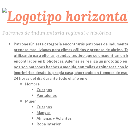
Patrones de indumentaria regional e histórica
Patrones
En esta categoría encontrarás patrones de indumentari
prendas más livianas para climas cálidos y prendas de abrigo. 
utilizando para ello las prendas testigo que se encuentran en
encontrados en bibliotecas. Además se realiza un prototipo en 
nos son patrones hechos a medida, son tallas estándares con lo
imprimirlos desde tu propia casa, ahorrando en tiempos de espe
24 horas del día durante todo el año en el…
Hombre
Cuerpos
Pantalones
Mujer
Cuerpos
Mangas
Almenas y Volantes
Ropa Interior