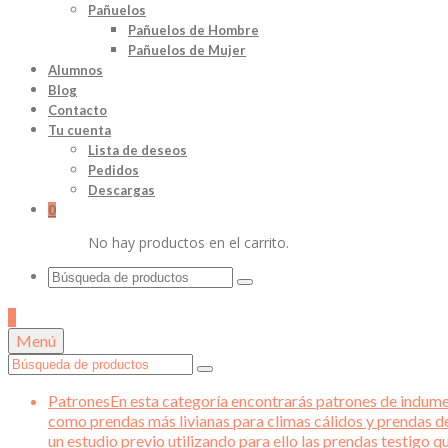
Pañuelos
Pañuelos de Hombre
Pañuelos de Mujer
Alumnos
Blog
Contacto
Tu cuenta
Lista de deseos
Pedidos
Descargas
0
No hay productos en el carrito.
Buscar
por:
0
Menú
Buscar
por:
Patrones
En esta categoría encontrarás patrones de indument
como prendas más livianas para climas cálidos y prendas d
un estudio previo utilizando para ello las prendas testigo 