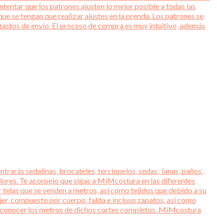
entar que los patrones ajusten lo mejor posible a todas las
ue se tengan que realizar ajustes en la prenda. Los patrones se
gastos de envío. El proceso de compra es muy intuitivo, además
trarás sedalinas, brocateles, terciopelos, sedas, lanas, paños,
lores. Te aconsejo que sigas a MiMcostura en las diferentes
r telas que se venden a metros, así como tejidos que debido a su
jer, compuesto por cuerpo, falda e incluso zapatos, así como
ara conocer los metros de dichos cortes completos. MiMcostura