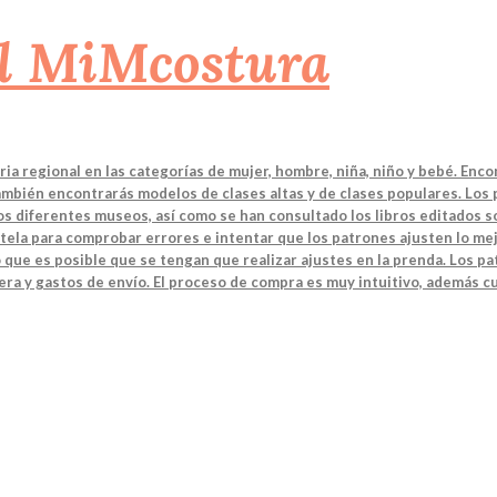
a regional en las categorías de mujer, hombre, niña, niño y bebé. Enco
También encontrarás modelos de clases altas y de clases populares. Los
 los diferentes museos, así como se han consultado los libros editados
tela para comprobar errores e intentar que los patrones ajusten lo mej
 que es posible que se tengan que realizar ajustes en la prenda. Los 
ra y gastos de envío. El proceso de compra es muy intuitivo, además cu