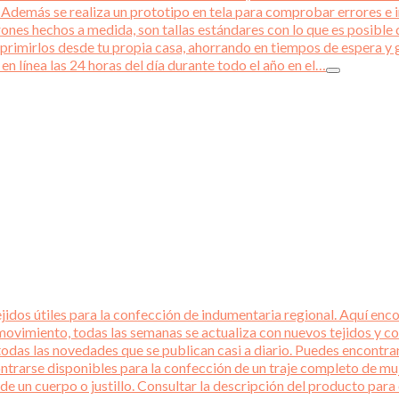
emás se realiza un prototipo en tela para comprobar errores e int
rones hechos a medida, son tallas estándares con lo que es posible q
primirlos desde tu propia casa, ahorrando en tiempos de espera y 
en línea las 24 horas del día durante todo el año en el…
idos útiles para la confección de indumentaria regional. Aquí encon
ovimiento, todas las semanas se actualiza con nuevos tejidos y co
todas las novedades que se publican casi a diario. Puedes encontra
ntrarse disponibles para la confección de un traje completo de mu
 de un cuerpo o justillo. Consultar la descripción del producto p