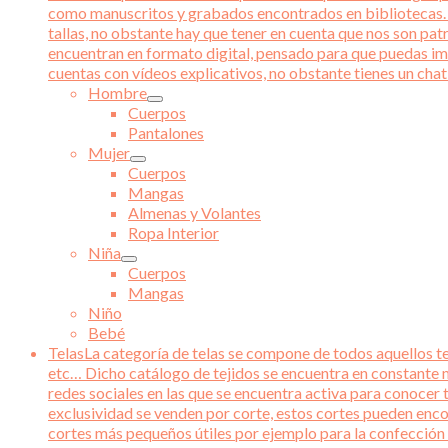
como manuscritos y grabados encontrados en bibliotecas. Ad
tallas, no obstante hay que tener en cuenta que nos son pat
encuentran en formato digital, pensado para que puedas im
cuentas con vídeos explicativos, no obstante tienes un chat 
Hombre
Cuerpos
Pantalones
Mujer
Cuerpos
Mangas
Almenas y Volantes
Ropa Interior
Niña
Cuerpos
Mangas
Niño
Bebé
Telas
La categoría de telas se compone de todos aquellos tej
etc… Dicho catálogo de tejidos se encuentra en constante m
redes sociales en las que se encuentra activa para conocer 
exclusividad se venden por corte, estos cortes pueden enco
cortes más pequeños útiles por ejemplo para la confección