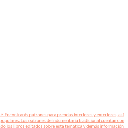
é. Encontrarás patrones para prendas interiores y exteriores, así
 populares. Los patrones de indumentaria tradicional cuentan con
tado los libros editados sobre esta temática y demás información