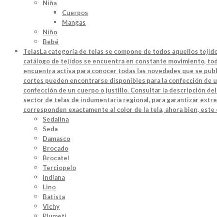
Niña
Cuerpos
Mangas
Niño
Bebé
Telas
La categoría de telas se compone de todos aquellos tejido
catálogo de tejidos se encuentra en constante movimiento, toda
encuentra activa para conocer todas las novedades que se publi
cortes pueden encontrarse disponibles para la confección de u
confección de un cuerpo o justillo. Consultar la descripción d
sector de telas de indumentaria regional, para garantizar extre
corresponden exactamente al color de la tela, ahora bien, este
Sedalina
Seda
Damasco
Brocado
Brocatel
Terciopelo
Indiana
Lino
Batista
Vichy
Plumeti