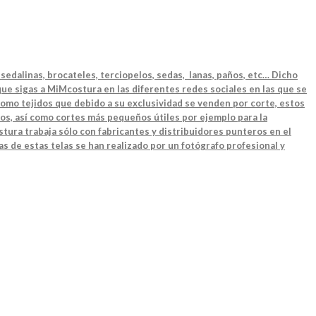
sedalinas, brocateles, terciopelos, sedas, lanas, paños, etc… Dicho
ue sigas a MiMcostura en las diferentes redes sociales en las que se
como tejidos que debido a su exclusividad se venden por corte, estos
os, así como cortes más pequeños útiles por ejemplo para la
tura trabaja sólo con fabricantes y distribuidores punteros en el
as de estas telas se han realizado por un fotógrafo profesional y