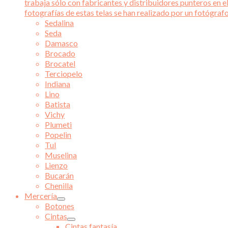
trabaja sólo con fabricantes y distribuidores punteros en el
fotografías de estas telas se han realizado por un fotógraf
Sedalina
Seda
Damasco
Brocado
Brocatel
Terciopelo
Indiana
Lino
Batista
Vichy
Plumeti
Popelin
Tul
Muselina
Lienzo
Bucarán
Chenilla
Mercería
Botones
Cintas
Cintas fantasía