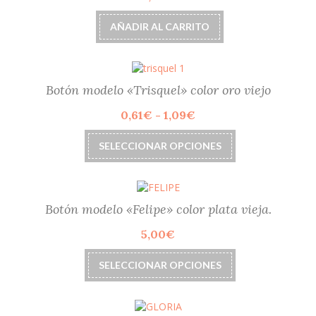
pueden
elegir
AÑADIR AL CARRITO
en
la
página
de
Botón modelo «Trisquel» color oro viejo
producto
Rango
0,61
€
-
1,09
€
de
Este
precios:
SELECCIONAR OPCIONES
producto
desde
tiene
0,61€
múltiples
hasta
variantes.
1,09€
Las
Botón modelo «Felipe» color plata vieja.
opciones
5,00
€
se
pueden
Este
elegir
SELECCIONAR OPCIONES
producto
en
tiene
la
múltiples
página
variantes.