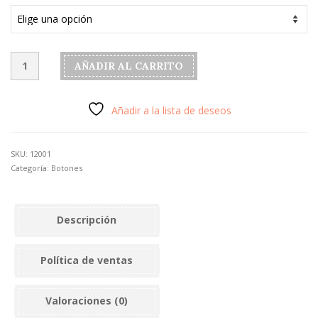
Botón
AÑADIR AL CARRITO
modelo
"Ares"
color
Añadir a la lista de deseos
plata.
cantidad
SKU:
12001
Categoría:
Botones
Descripción
Política de ventas
Valoraciones (0)