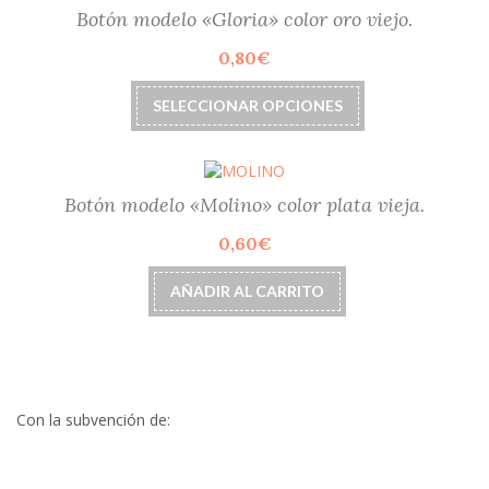
de
Las
Botón modelo «Gloria» color oro viejo.
producto
opciones
0,80
€
se
pueden
Este
elegir
SELECCIONAR OPCIONES
producto
en
tiene
la
múltiples
página
variantes.
de
Las
Botón modelo «Molino» color plata vieja.
producto
opciones
0,60
€
se
pueden
elegir
AÑADIR AL CARRITO
en
la
página
de
producto
Con la subvención de: