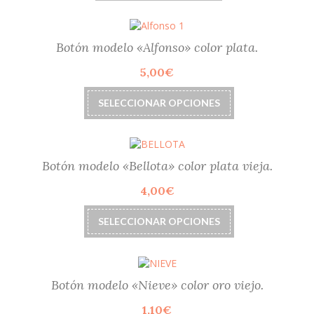
Botón modelo «Alfonso» color plata.
5,00
€
Este
SELECCIONAR OPCIONES
producto
tiene
múltiples
variantes.
Las
Botón modelo «Bellota» color plata vieja.
opciones
4,00
€
se
pueden
Este
elegir
SELECCIONAR OPCIONES
producto
en
tiene
la
múltiples
página
variantes.
de
Las
Botón modelo «Nieve» color oro viejo.
producto
opciones
1,10
€
se