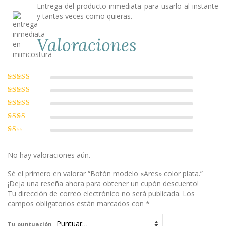
Entrega del producto inmediata para usarlo al instante
y tantas veces como quieras.
Valoraciones
Valorado con
5
de 5
Valorado
con
4
de 5
Valorado
con
3
de
Valorado
5
con
2
Valorado
de 5
con
1
No hay valoraciones aún.
de
5
Sé el primero en valorar “Botón modelo «Ares» color plata.”
¡Deja una reseña ahora para obtener un cupón descuento!
Tu dirección de correo electrónico no será publicada.
Los
campos obligatorios están marcados con
*
Tu puntuación