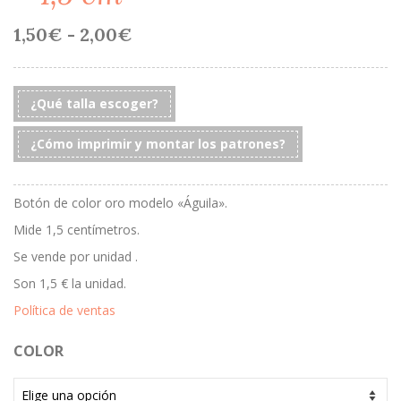
Rango
1,50
€
-
2,00
€
de
precios:
desde
1,50€
¿Qué talla escoger?
hasta
2,00€
¿Cómo imprimir y montar los patrones?
Botón de color oro modelo «Águila».
Mide 1,5 centímetros.
Se vende por unidad .
Son 1,5 € la unidad.
Política de ventas
COLOR