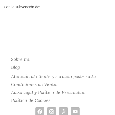
opciones
Con la subvención de:
se
pueden
elegir
en
la
página
de
producto
Sobre mí
Blog
Atención al cliente y servicio post-venta
Condiciones de Venta
Aviso legal y Política de Privacidad
Política de Cookies
facebook
instagram
pinterest
youtube