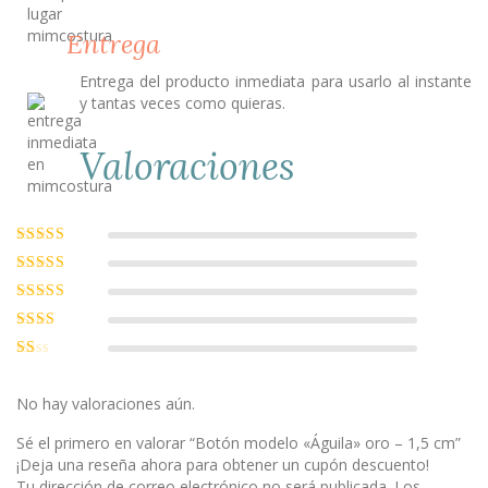
Entrega
Entrega del producto inmediata para usarlo al instante
y tantas veces como quieras.
Valoraciones
Valorado con
5
de 5
Valorado
con
4
de 5
Valorado
con
3
de
Valorado
5
con
2
Valorado
de 5
con
1
No hay valoraciones aún.
de
5
Sé el primero en valorar “Botón modelo «Águila» oro – 1,5 cm”
¡Deja una reseña ahora para obtener un cupón descuento!
Tu dirección de correo electrónico no será publicada.
Los