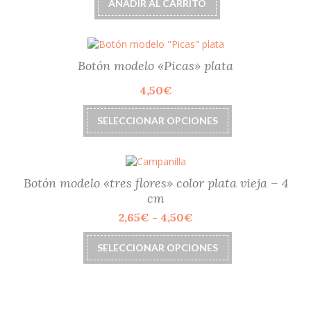
AÑADIR AL CARRITO
Botón modelo «Picas» plata
4,50
€
Este
SELECCIONAR OPCIONES
producto
tiene
múltiples
variantes.
Las
Botón modelo «tres flores» color plata vieja – 4
opciones
cm
se
Rango
2,65
€
-
4,50
€
pueden
de
elegir
Este
precios:
SELECCIONAR OPCIONES
en
producto
desde
la
tiene
2,65€
página
múltiples
hasta
de
variantes.
4,50€
producto
Las