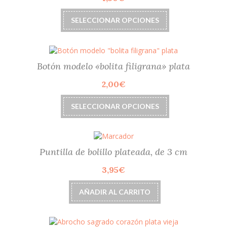
Este
SELECCIONAR OPCIONES
producto
tiene
múltiples
variantes.
Las
Botón modelo «bolita filigrana» plata
opciones
2,00
€
se
pueden
Este
elegir
SELECCIONAR OPCIONES
producto
en
tiene
la
múltiples
página
variantes.
de
Las
Puntilla de bolillo plateada, de 3 cm
producto
opciones
3,95
€
se
pueden
elegir
AÑADIR AL CARRITO
en
la
página