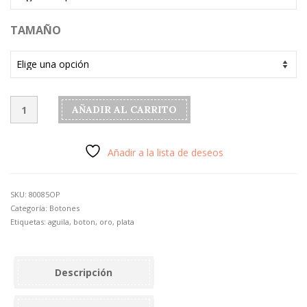
TAMAÑO
Botón
AÑADIR AL CARRITO
modelo
"Águila"
oro
Añadir a la lista de deseos
-
1,5
cm
SKU:
80085OP
cantidad
Categoría:
Botones
Etiquetas:
aguila
,
boton
,
oro
,
plata
Descripción