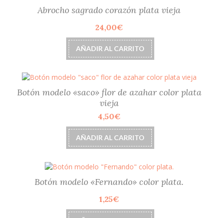
de
Abrocho sagrado corazón plata vieja
producto
24,00
€
AÑADIR AL CARRITO
Botón modelo «saco» flor de azahar color plata
vieja
4,50
€
AÑADIR AL CARRITO
Botón modelo «Fernando» color plata.
1,25
€