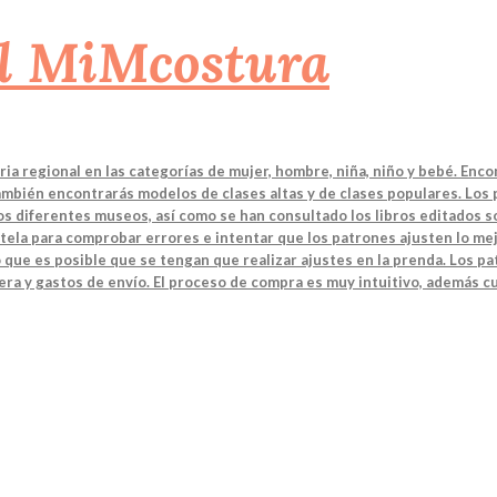
a regional en las categorías de mujer, hombre, niña, niño y bebé. Enco
También encontrarás modelos de clases altas y de clases populares. Los
 los diferentes museos, así como se han consultado los libros editados
tela para comprobar errores e intentar que los patrones ajusten lo mej
 que es posible que se tengan que realizar ajustes en la prenda. Los 
ra y gastos de envío. El proceso de compra es muy intuitivo, además cu