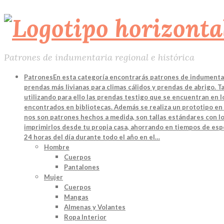
Patrones de indumentaria regional e histórica
Patrones
En esta categoría encontrarás patrones de indumentari
prendas más livianas para climas cálidos y prendas de abrigo. 
utilizando para ello las prendas testigo que se encuentran en
encontrados en bibliotecas. Además se realiza un prototipo en 
nos son patrones hechos a medida, son tallas estándares con lo
imprimirlos desde tu propia casa, ahorrando en tiempos de espe
24 horas del día durante todo el año en el…
Hombre
Cuerpos
Pantalones
Mujer
Cuerpos
Mangas
Almenas y Volantes
Ropa Interior