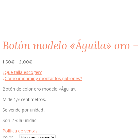
Botón modelo «Águila» oro –
Rango
1,50
€
-
2,00
€
de
¿Qué talla escoger?
precios:
¿Cómo imprimir y montar los patrones?
desde
1,50€
Botón de color oro modelo «Águila».
hasta
2,00€
Mide 1,9 centímetros.
Se vende por unidad .
Son 2 € la unidad.
Política de ventas
color