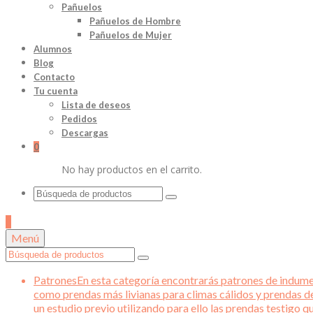
Pañuelos
Pañuelos de Hombre
Pañuelos de Mujer
Alumnos
Blog
Contacto
Tu cuenta
Lista de deseos
Pedidos
Descargas
0
No hay productos en el carrito.
Buscar
por:
0
Menú
Buscar
por:
Patrones
En esta categoría encontrarás patrones de indument
como prendas más livianas para climas cálidos y prendas d
un estudio previo utilizando para ello las prendas testigo 