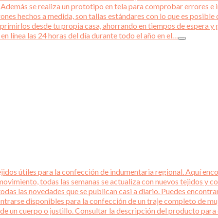
emás se realiza un prototipo en tela para comprobar errores e int
rones hechos a medida, son tallas estándares con lo que es posible q
primirlos desde tu propia casa, ahorrando en tiempos de espera y 
en línea las 24 horas del día durante todo el año en el…
idos útiles para la confección de indumentaria regional. Aquí encon
ovimiento, todas las semanas se actualiza con nuevos tejidos y co
todas las novedades que se publican casi a diario. Puedes encontra
ntrarse disponibles para la confección de un traje completo de mu
 de un cuerpo o justillo. Consultar la descripción del producto p