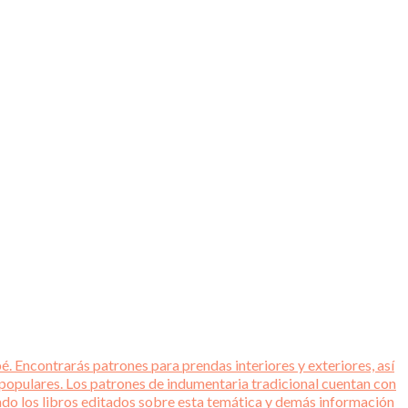
é. Encontrarás patrones para prendas interiores y exteriores, así
 populares. Los patrones de indumentaria tradicional cuentan con
tado los libros editados sobre esta temática y demás información