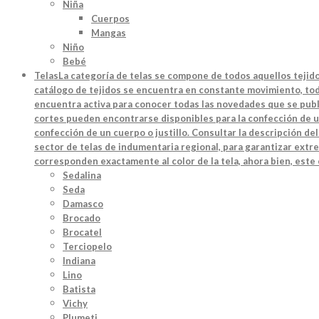
Niña
Cuerpos
Mangas
Niño
Bebé
Telas
La categoría de telas se compone de todos aquellos tejido
catálogo de tejidos se encuentra en constante movimiento, toda
encuentra activa para conocer todas las novedades que se publi
cortes pueden encontrarse disponibles para la confección de u
confección de un cuerpo o justillo. Consultar la descripción d
sector de telas de indumentaria regional, para garantizar extre
corresponden exactamente al color de la tela, ahora bien, este
Sedalina
Seda
Damasco
Brocado
Brocatel
Terciopelo
Indiana
Lino
Batista
Vichy
Plumeti