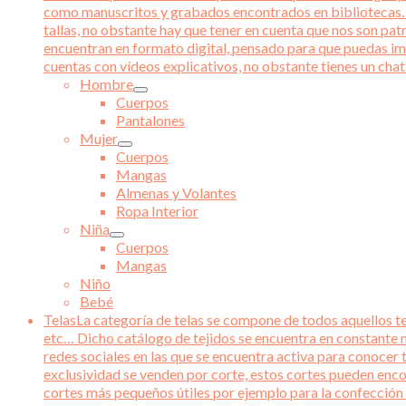
como manuscritos y grabados encontrados en bibliotecas. Ad
tallas, no obstante hay que tener en cuenta que nos son pat
encuentran en formato digital, pensado para que puedas im
cuentas con vídeos explicativos, no obstante tienes un chat 
Hombre
Cuerpos
Pantalones
Mujer
Cuerpos
Mangas
Almenas y Volantes
Ropa Interior
Niña
Cuerpos
Mangas
Niño
Bebé
Telas
La categoría de telas se compone de todos aquellos tej
etc… Dicho catálogo de tejidos se encuentra en constante m
redes sociales en las que se encuentra activa para conocer 
exclusividad se venden por corte, estos cortes pueden enco
cortes más pequeños útiles por ejemplo para la confección