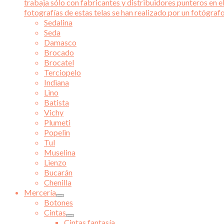
trabaja sólo con fabricantes y distribuidores punteros en el
fotografías de estas telas se han realizado por un fotógraf
Sedalina
Seda
Damasco
Brocado
Brocatel
Terciopelo
Indiana
Lino
Batista
Vichy
Plumeti
Popelin
Tul
Muselina
Lienzo
Bucarán
Chenilla
Mercería
Botones
Cintas
Cintas fantasía