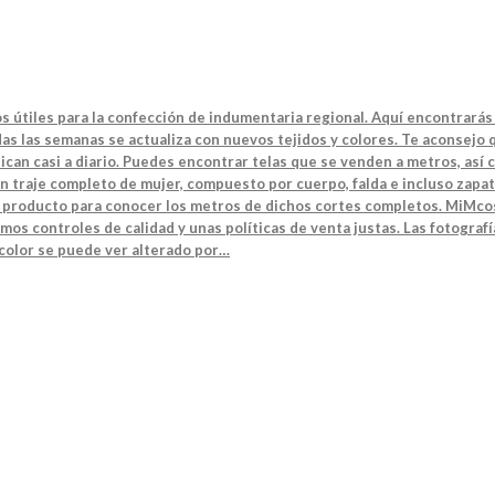
s útiles para la confección de indumentaria regional. Aquí encontrarás 
s las semanas se actualiza con nuevos tejidos y colores. Te aconsejo q
can casi a diario. Puedes encontrar telas que se venden a metros, así 
n traje completo de mujer, compuesto por cuerpo, falda e incluso zapat
el producto para conocer los metros de dichos cortes completos. MiMcos
mos controles de calidad y unas políticas de venta justas. Las fotografí
 color se puede ver alterado por…