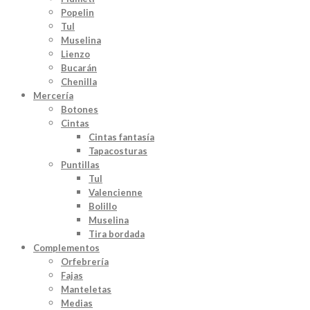
Popelin
Tul
Muselina
Lienzo
Bucarán
Chenilla
Mercería
Botones
Cintas
Cintas fantasía
Tapacosturas
Puntillas
Tul
Valencienne
Bolillo
Muselina
Tira bordada
Complementos
Orfebrería
Fajas
Manteletas
Medias