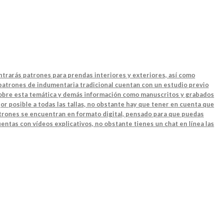
ntrarás patrones para prendas interiores y exteriores, así como
 patrones de indumentaria tradicional cuentan con un estudio previo
 sobre esta temática y demás información como manuscritos y grabados
or posible a todas las tallas, no obstante hay que tener en cuenta que
patrones se encuentran en formato digital, pensado para que puedas
entas con vídeos explicativos, no obstante tienes un chat en línea las