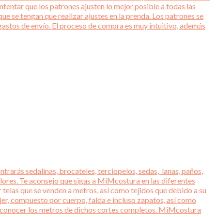
entar que los patrones ajusten lo mejor posible a todas las
ue se tengan que realizar ajustes en la prenda. Los patrones se
gastos de envío. El proceso de compra es muy intuitivo, además
trarás sedalinas, brocateles, terciopelos, sedas, lanas, paños,
lores. Te aconsejo que sigas a MiMcostura en las diferentes
r telas que se venden a metros, así como tejidos que debido a su
jer, compuesto por cuerpo, falda e incluso zapatos, así como
ara conocer los metros de dichos cortes completos. MiMcostura