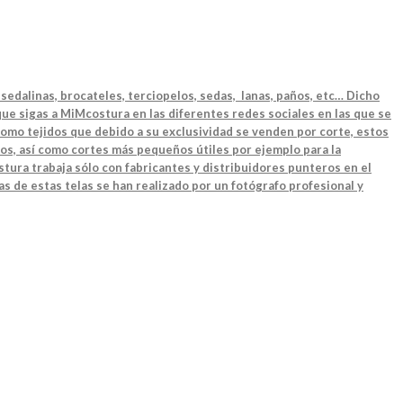
sedalinas, brocateles, terciopelos, sedas, lanas, paños, etc… Dicho
ue sigas a MiMcostura en las diferentes redes sociales en las que se
como tejidos que debido a su exclusividad se venden por corte, estos
os, así como cortes más pequeños útiles por ejemplo para la
tura trabaja sólo con fabricantes y distribuidores punteros en el
as de estas telas se han realizado por un fotógrafo profesional y