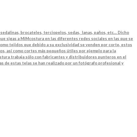
sedalinas, brocateles, terciopelos, sedas, lanas, paños, etc… Dicho
ue sigas a MiMcostura en las diferentes redes sociales en las que se
como tejidos que debido a su exclusividad se venden por corte, estos
os, así como cortes más pequeños útiles por ejemplo para la
tura trabaja sólo con fabricantes y distribuidores punteros en el
as de estas telas se han realizado por un fotógrafo profesional y