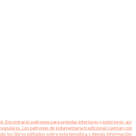
é. Encontrarás patrones para prendas interiores y exteriores, así
 populares. Los patrones de indumentaria tradicional cuentan con
tado los libros editados sobre esta temática y demás información