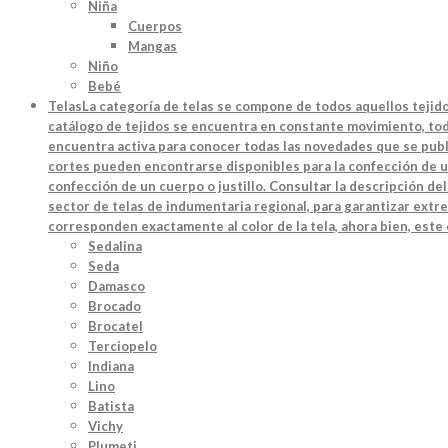
Niña
Cuerpos
Mangas
Niño
Bebé
Telas
La categoría de telas se compone de todos aquellos tejido
catálogo de tejidos se encuentra en constante movimiento, toda
encuentra activa para conocer todas las novedades que se publi
cortes pueden encontrarse disponibles para la confección de u
confección de un cuerpo o justillo. Consultar la descripción d
sector de telas de indumentaria regional, para garantizar extre
corresponden exactamente al color de la tela, ahora bien, este
Sedalina
Seda
Damasco
Brocado
Brocatel
Terciopelo
Indiana
Lino
Batista
Vichy
Plumeti