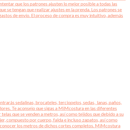
entar que los patrones ajusten lo mejor posible a todas las
ue se tengan que realizar ajustes en la prenda. Los patrones se
gastos de envío. El proceso de compra es muy intuitivo, además
trarás sedalinas, brocateles, terciopelos, sedas, lanas, paños,
lores. Te aconsejo que sigas a MiMcostura en las diferentes
r telas que se venden a metros, así como tejidos que debido a su
jer, compuesto por cuerpo, falda e incluso zapatos, así como
ara conocer los metros de dichos cortes completos. MiMcostura