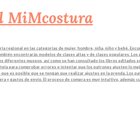
a regional en las categorías de mujer, hombre, niña, niño y bebé. Enco
También encontrarás modelos de clases altas y de clases populares. Los
 los diferentes museos, así como se han consultado los libros editados
tela para comprobar errores e intentar que los patrones ajusten lo mej
 que es posible que se tengan que realizar ajustes en la prenda. Los 
ra y gastos de envío. El proceso de compra es muy intuitivo, además cu