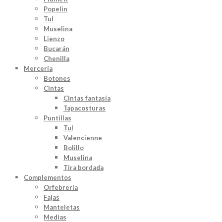
Popelin
Tul
Muselina
Lienzo
Bucarán
Chenilla
Mercería
Botones
Cintas
Cintas fantasía
Tapacosturas
Puntillas
Tul
Valencienne
Bolillo
Muselina
Tira bordada
Complementos
Orfebrería
Fajas
Manteletas
Medias