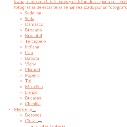
trabaja sólo con fabricantes y distribuidores punteros en el
fotografías de estas telas se han realizado por un fotógraf
Sedalina
Seda
Damasco
Brocado
Brocatel
Terciopelo
Indiana
Lino
Batista
Vichy
Plumeti
Popelin
Tul
Muselina
Lienzo
Bucarán
Chenilla
Mercería
Botones
Cintas
Cintas fantasía