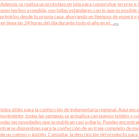
emás se realiza un prototipo en tela para comprobar errores e int
rones hechos a medida, son tallas estándares con lo que es posible q
primirlos desde tu propia casa, ahorrando en tiempos de espera y 
en línea las 24 horas del día durante todo el año en el…
idos útiles para la confección de indumentaria regional. Aquí encon
ovimiento, todas las semanas se actualiza con nuevos tejidos y co
todas las novedades que se publican casi a diario. Puedes encontra
ntrarse disponibles para la confección de un traje completo de mu
 de un cuerpo o justillo. Consultar la descripción del producto p