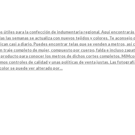
s útiles para la confección de indumentaria regional. Aquí encontrarás 
s las semanas se actualiza con nuevos tejidos y colores. Te aconsejo q
can casi a diario. Puedes encontrar telas que se venden a metros, así 
n traje completo de mujer, compuesto por cuerpo, falda e incluso zapat
el producto para conocer los metros de dichos cortes completos. MiMcos
mos controles de calidad y unas políticas de venta justas. Las fotografí
 color se puede ver alterado por…