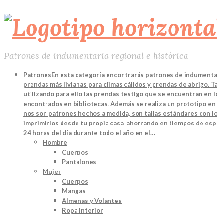
Patrones de indumentaria regional e histórica
Patrones
En esta categoría encontrarás patrones de indumentari
prendas más livianas para climas cálidos y prendas de abrigo. 
utilizando para ello las prendas testigo que se encuentran en
encontrados en bibliotecas. Además se realiza un prototipo en 
nos son patrones hechos a medida, son tallas estándares con lo
imprimirlos desde tu propia casa, ahorrando en tiempos de espe
24 horas del día durante todo el año en el…
Hombre
Cuerpos
Pantalones
Mujer
Cuerpos
Mangas
Almenas y Volantes
Ropa Interior