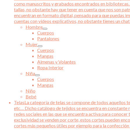
como manuscritos y grabados encontrados en bibliotecas. Ad
tallas, no obstante hay que tener en cuenta que nos son pat
encuentran en formato digital, pensado para que puedas im
cuentas con vídeos explicativos, no obstante tienes un chat 
Hombre
Cuerpos
Pantalones
Mujer
Cuerpos
Mangas
Almenas y Volantes
Ropa Interior
Niña
Cuerpos
Mangas
Niño
Bebé
Telas
La categoría de telas se compone de todos aquellos tej
etc… Dicho catálogo de tejidos se encuentra en constante m
redes sociales en las que se encuentra activa para conocer 
exclusividad se venden por corte, estos cortes pueden enco
cortes más pequeños útiles por ejemplo para la confección