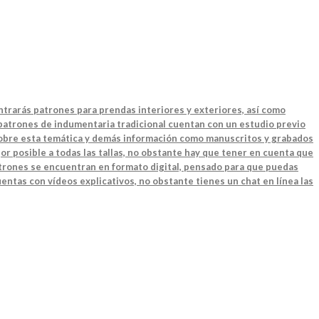
ntrarás patrones para prendas interiores y exteriores, así como
 patrones de indumentaria tradicional cuentan con un estudio previo
 sobre esta temática y demás información como manuscritos y grabados
or posible a todas las tallas, no obstante hay que tener en cuenta que
patrones se encuentran en formato digital, pensado para que puedas
entas con vídeos explicativos, no obstante tienes un chat en línea las