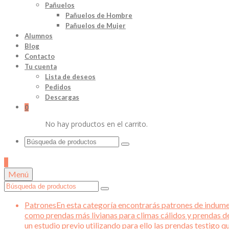
Pañuelos
Pañuelos de Hombre
Pañuelos de Mujer
Alumnos
Blog
Contacto
Tu cuenta
Lista de deseos
Pedidos
Descargas
0
No hay productos en el carrito.
Buscar
por:
0
Menú
Buscar
por:
Patrones
En esta categoría encontrarás patrones de indument
como prendas más livianas para climas cálidos y prendas d
un estudio previo utilizando para ello las prendas testigo 