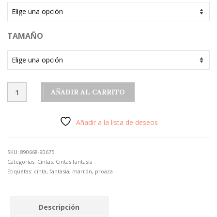
TAMAÑO
Cinta
AÑADIR AL CARRITO
modelo
"Proaza"
color
Añadir a la lista de deseos
marrón
estrecha
cantidad
SKU:
890668-90675
Categorías:
Cintas
,
Cintas fantasía
Etiquetas:
cinta
,
fantasia
,
marrón
,
proaza
Descripción