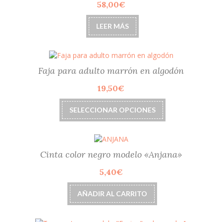
58,00
€
se
pueden
elegir
LEER MÁS
en
la
página
de
Faja para adulto marrón en algodón
producto
19,50
€
Este
SELECCIONAR OPCIONES
producto
tiene
múltiples
variantes.
Las
Cinta color negro modelo «Anjana»
opciones
5,40
€
se
pueden
elegir
AÑADIR AL CARRITO
en
la
página