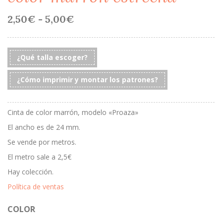
Rango
2,50
€
-
5,00
€
de
precios:
desde
2,50€
¿Qué talla escoger?
hasta
5,00€
¿Cómo imprimir y montar los patrones?
Cinta de color marrón, modelo «Proaza»
El ancho es de 24 mm.
Se vende por metros.
El metro sale a 2,5€
Hay colección.
Política de ventas
COLOR