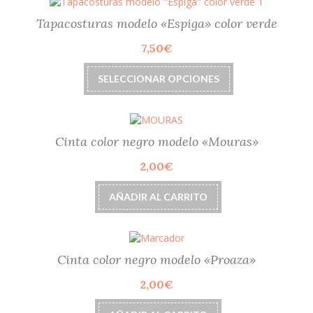
de
Tapacosturas modelo «Espiga» color verde
producto
7,50
€
Este
SELECCIONAR OPCIONES
producto
tiene
múltiples
variantes.
Las
Cinta color negro modelo «Mouras»
opciones
2,00
€
se
pueden
elegir
AÑADIR AL CARRITO
en
la
página
de
Cinta color negro modelo «Proaza»
producto
2,00
€