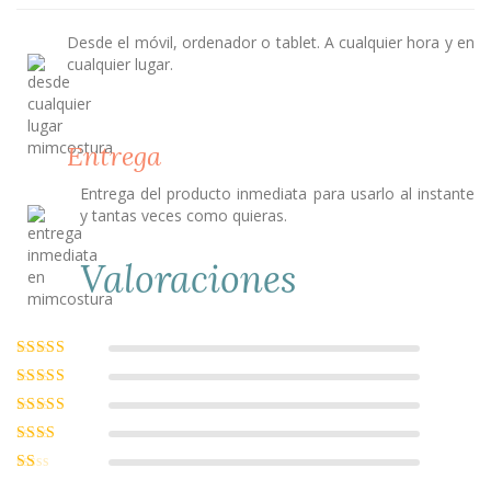
Desde el móvil, ordenador o tablet. A cualquier hora y en
cualquier lugar.
Entrega
Entrega del producto inmediata para usarlo al instante
y tantas veces como quieras.
Valoraciones
Valorado con
5
de 5
Valorado
con
4
de 5
Valorado
con
3
de
Valorado
5
con
2
Valorado
de 5