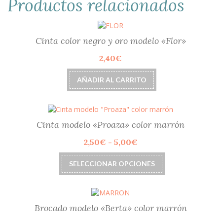
Productos relacionados
Cinta color negro y oro modelo «Flor»
2,40
€
AÑADIR AL CARRITO
Cinta modelo «Proaza» color marrón
Rango
2,50
€
-
5,00
€
de
Este
precios:
SELECCIONAR OPCIONES
producto
desde
tiene
2,50€
múltiples
hasta
variantes.
5,00€
Las
Brocado modelo «Berta» color marrón
opciones