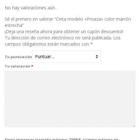
con
1
No hay valoraciones aún.
de
5
Sé el primero en valorar “Cinta modelo «Proaza» color marrón
estrecha”
¡Deja una reseña ahora para obtener un cupón descuento!
Tu dirección de correo electrónico no será publicada.
Los
campos obligatorios están marcados con
*
Tu puntuación
Tu valoración
*
Elegir imágenes (tamaño máximo: 2000kB, número máximo de