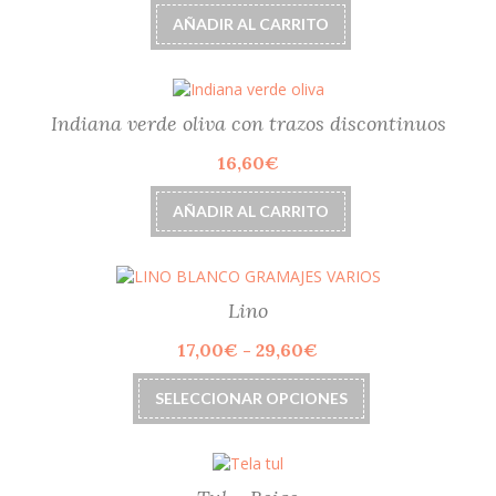
AÑADIR AL CARRITO
Indiana verde oliva con trazos discontinuos
16,60
€
AÑADIR AL CARRITO
Lino
Rango
17,00
€
-
29,60
€
de
Este
precios:
SELECCIONAR OPCIONES
producto
desde
tiene
17,00€
múltiples
hasta
variantes.
29,60€
Las