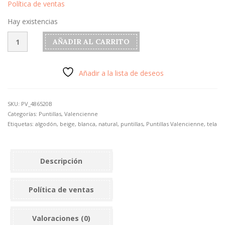
Política de ventas
Hay existencias
Puntilla
AÑADIR AL CARRITO
Valencienne,
modelo
"Alelí-
Añadir a la lista de deseos
Beige"
de
1,5cm
SKU:
PV_486520B
cantidad
Categorías:
Puntillas
,
Valencienne
Etiquetas:
algodón
,
beige
,
blanca
,
natural
,
puntillas
,
Puntillas Valencienne
,
tela
Descripción
Política de ventas
Valoraciones (0)