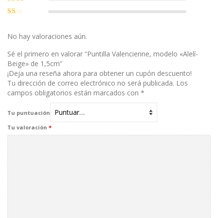
con
3
de
Valorado
5
con
2
Valorado
de 5
con
1
No hay valoraciones aún.
de
5
Sé el primero en valorar “Puntilla Valencienne, modelo «Alelí-
Beige» de 1,5cm”
¡Deja una reseña ahora para obtener un cupón descuento!
Tu dirección de correo electrónico no será publicada.
Los
campos obligatorios están marcados con
*
Tu puntuación
Tu valoración
*