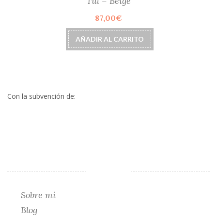
Tul – Beige
opciones
87,00
€
se
pueden
elegir
AÑADIR AL CARRITO
en
la
página
de
producto
Con la subvención de:
Sobre mí
Blog