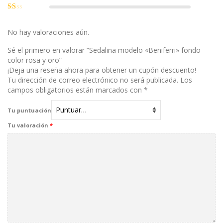
Valorado
5
con
2
Valorado
de 5
con
1
No hay valoraciones aún.
de
5
Sé el primero en valorar “Sedalina modelo «Beniferri» fondo
color rosa y oro”
¡Deja una reseña ahora para obtener un cupón descuento!
Tu dirección de correo electrónico no será publicada.
Los
campos obligatorios están marcados con
*
Tu puntuación
Tu valoración
*