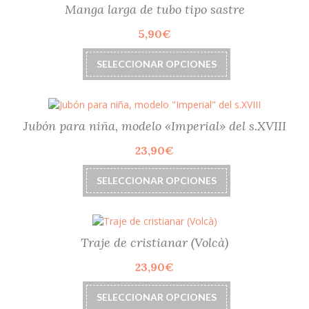
Las
Manga larga de tubo tipo sastre
producto
opciones
5,90
€
se
pueden
Este
elegir
SELECCIONAR OPCIONES
producto
en
tiene
la
múltiples
página
variantes.
de
Las
Jubón para niña, modelo «Imperial» del s.XVIII
producto
opciones
23,90
€
se
pueden
Este
elegir
SELECCIONAR OPCIONES
producto
en
tiene
la
múltiples
página
variantes.
de
Las
Traje de cristianar (Volcà)
producto
opciones
23,90
€
se
pueden
Este
elegir
SELECCIONAR OPCIONES
producto
en