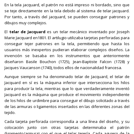
En la tela jacquard, el patrón no está impreso ni bordado, sino que
se teje directamente en la tela debido al sistema de telar jacquard.
Por tanto, a través del jacquard, se pueden conseguir patrones y
dibujos muy complejos.
El
telar de Jacquard
es un telar mecánico inventado por Joseph
Marie Jacquard en1801. El artilugio utilizaba tarjetas perforadas para
conseguir tejer patrones en la tela, permitiendo que hasta los
usuarios más inexpertos pudieran elaborar complejos diseños. La
invención se basaba en los instrumentos que anteriormente
diseñaron Basile Bouchon (1725), Jean-Baptiste Falcon (1728) y
Jacques Vaucanson (1740), todos ellos de nacionalidad francesa.
Aunque siempre se ha denominado telar de Jacquard, el telar de
Jacquard en sí es la máquina inferior que intersecciona los hilos
para producir la tela, mientras que lo que verdaderamente inventó
Jacquard es la máquina que produce el movimiento independiente
de los hilos de urdimbre para conseguir el dibujo solicitado a través
de las armuras o ligamentos insertados en las diferentes zonas del
tejido.
Cada tarjeta perforada correspondía a una línea del diseño, y su
colocación junto con otras tarjetas determinaba el patrón
(ligamento/armura) con el que el telar tejería. Cada agujero de la