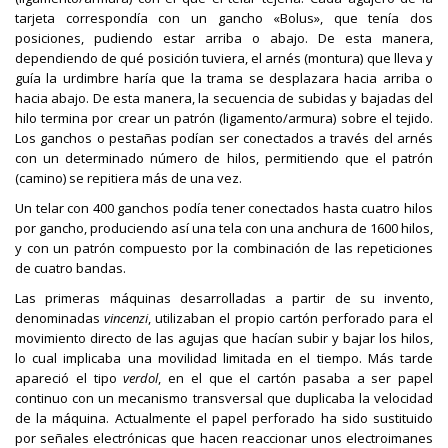
tarjeta correspondía con un gancho «Bolus», que tenía dos
posiciones, pudiendo estar arriba o abajo. De esta manera,
dependiendo de qué posición tuviera, el arnés (montura) que lleva y
guía la urdimbre haría que la trama se desplazara hacia arriba o
hacia abajo. De esta manera, la secuencia de subidas y bajadas del
hilo termina por crear un patrón (ligamento/armura) sobre el tejido.
Los ganchos o pestañas podían ser conectados a través del arnés
con un determinado número de hilos, permitiendo que el patrón
(camino) se repitiera más de una vez.
Un telar con 400 ganchos podía tener conectados hasta cuatro hilos
por gancho, produciendo así una tela con una anchura de 1600 hilos,
y con un patrón compuesto por la combinación de las repeticiones
de cuatro bandas.
Las primeras máquinas desarrolladas a partir de su invento,
denominadas
vincenzi
, utilizaban el propio cartón perforado para el
movimiento directo de las agujas que hacían subir y bajar los hilos,
lo cual implicaba una movilidad limitada en el tiempo. Más tarde
apareció el tipo
verdol
, en el que el cartón pasaba a ser papel
continuo con un mecanismo transversal que duplicaba la velocidad
de la máquina. Actualmente el papel perforado ha sido sustituido
por señales electrónicas que hacen reaccionar unos electroimanes