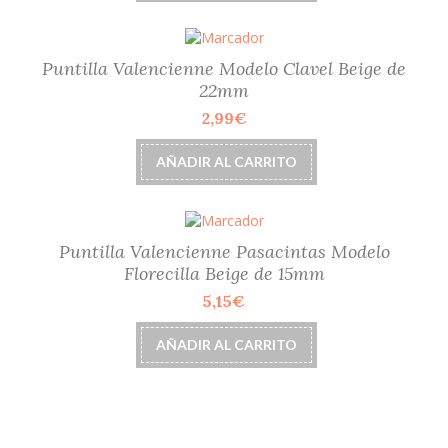
la
página
de
Puntilla Valencienne Modelo Clavel Beige de
producto
22mm
2,99
€
AÑADIR AL CARRITO
Puntilla Valencienne Pasacintas Modelo
Florecilla Beige de 15mm
5,15
€
AÑADIR AL CARRITO