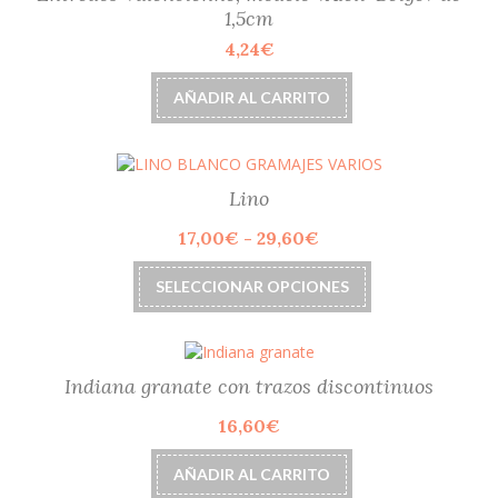
1,5cm
4,24
€
AÑADIR AL CARRITO
Lino
Rango
17,00
€
-
29,60
€
de
Este
precios:
SELECCIONAR OPCIONES
producto
desde
tiene
17,00€
múltiples
hasta
variantes.
29,60€
Las
Indiana granate con trazos discontinuos
opciones
16,60
€
se
pueden
elegir
AÑADIR AL CARRITO
en