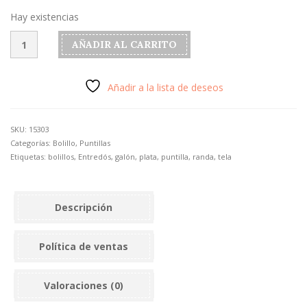
Hay existencias
Puntilla
AÑADIR AL CARRITO
de
bolillo
color
Añadir a la lista de deseos
plata
modelo
"Conchitas"
SKU:
15303
cantidad
Categorías:
Bolillo
,
Puntillas
Etiquetas:
bolillos
,
Entredós
,
galón
,
plata
,
puntilla
,
randa
,
tela
Descripción
Política de ventas
Valoraciones (0)