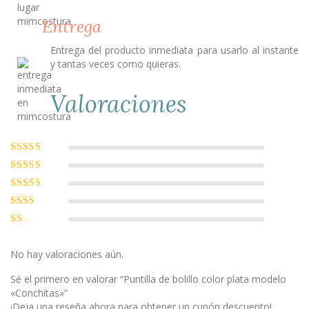
Entrega
Entrega del producto inmediata para usarlo al instante
y tantas veces como quieras.
Valoraciones
Valorado con
5
de 5
Valorado
con
4
de 5
Valorado
con
3
de
Valorado
5
con
2
Valorado
de 5
con
1
No hay valoraciones aún.
de
5
Sé el primero en valorar “Puntilla de bolillo color plata modelo
«Conchitas»”
¡Deja una reseña ahora para obtener un cupón descuento!