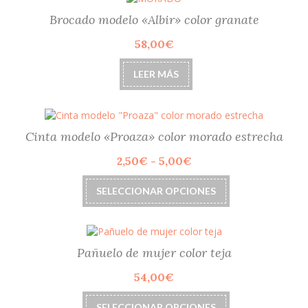
Brocado modelo «Albir» color granate
58,00
€
LEER MÁS
Cinta modelo «Proaza» color morado estrecha
Rango
2,50
€
-
5,00
€
de
Este
precios:
SELECCIONAR OPCIONES
producto
desde
tiene
2,50€
múltiples
hasta
variantes.
5,00€
Las
Pañuelo de mujer color teja
opciones
54,00
€
se
pueden
Este
elegir
SELECCIONAR OPCIONES