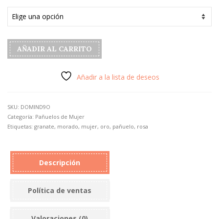
Pañuelo
AÑADIR AL CARRITO
de
mujer
color
Añadir a la lista de deseos
oro
cantidad
SKU:
DOMIND9O
Categoría:
Pañuelos de Mujer
Etiquetas:
granate
,
morado
,
mujer
,
oro
,
pañuelo
,
rosa
Descripción
Política de ventas
Valoraciones (0)