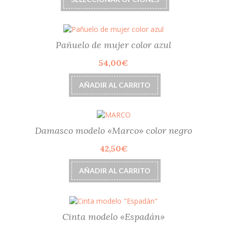
producto
en
tiene
la
múltiples
página
variantes.
de
Las
Pañuelo de mujer color azul
producto
opciones
54,00
€
se
pueden
elegir
AÑADIR AL CARRITO
en
la
página
de
Damasco modelo «Marco» color negro
producto
42,50
€
AÑADIR AL CARRITO
Cinta modelo «Espadán»