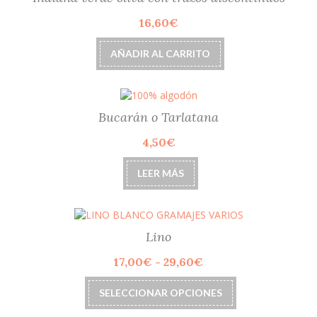
16,60
€
AÑADIR AL CARRITO
Bucarán o Tarlatana
4,50
€
LEER MÁS
Lino
Rango
17,00
€
-
29,60
€
de
Este
precios:
SELECCIONAR OPCIONES
producto
desde
tiene