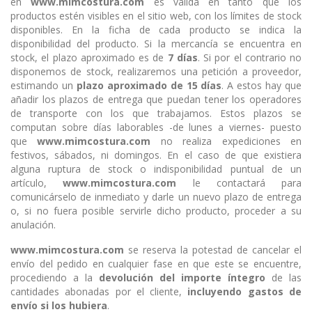
en
www.mimcostura.com
es válida en tanto que los
productos estén visibles en el sitio web, con los límites de stock
disponibles. En la ficha de cada producto se indica la
disponibilidad del producto. Si la mercancía se encuentra en
stock, el plazo aproximado es de
7 días
. Si por el contrario no
disponemos de stock, realizaremos una petición a proveedor,
estimando un
plazo aproximado de 15 días
. A estos hay que
añadir los plazos de entrega que puedan tener los operadores
de transporte con los que trabajamos. Estos plazos se
computan sobre días laborables -de lunes a viernes- puesto
que
www.mimcostura.com
no realiza expediciones en
festivos, sábados, ni domingos. En el caso de que existiera
alguna ruptura de stock o indisponibilidad puntual de un
artículo,
www.mimcostura.com
le contactará para
comunicárselo de inmediato y darle un nuevo plazo de entrega
o, si no fuera posible servirle dicho producto, proceder a su
anulación.
www.mimcostura.com
se reserva la potestad de cancelar el
envío del pedido en cualquier fase en que este se encuentre,
procediendo a la
devolución del importe íntegro
de las
cantidades abonadas por el cliente,
incluyendo gastos de
envío si los hubiera
.