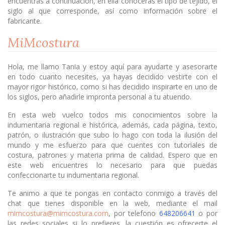
encuentras a continuación, en ella conocerás el tipo de tejido, el
siglo al que corresponde, así como información sobre el
fabricante.
MiMcostura
Hola, me llamo Tania y estoy aquí para ayudarte y asesorarte
en todo cuanto necesites, ya hayas decidido vestirte con el
mayor rigor histórico, como si has decidido inspirarte en uno de
los siglos, pero añadirle impronta personal a tu atuendo.
En esta web vuelco todos mis conocimientos sobre la
indumentaria regional e histórica, además, cada página, texto,
patrón, o ilustración que subo lo hago con toda la ilusión del
mundo y me esfuerzo para que cuentes con tutoriales de
costura, patrones y materia prima de calidad. Espero que en
este web encuentres lo necesario para que puedas
confeccionarte tu indumentaria regional.
Te animo a que te pongas en contacto conmigo a través del
chat que tienes disponible en la web, mediante el mail
mimcostura@mimcostura.com
, por telefono
648206641
o por
las redes sociales si lo prefieres, la cuestión es ofrecerte el