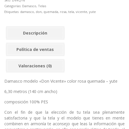
SKU:
DVRQY6
-
Categorías:
Damasco
,
Telas
yute
Etiquetas:
damasco
,
don
,
quemada
,
rosa
,
tela
,
vicente
,
yute
cantidad
Descripción
Política de ventas
Valoraciones (0)
Damasco modelo «Don Vicente» color rosa quemada – yute
6,30 metros (140 cm ancho)
composición 100% PES
Con el fin de que la elección de tu tela sea plenamente
satisfactoria y que la tela y el modelo que tienes en mente
combinen en armonía te aconsejo que leas la información que