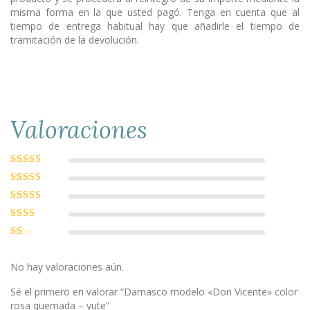
misma forma en la que usted pagó. Tenga en cuenta que al
tiempo de entrega habitual hay que añadirle el tiempo de
tramitación de la devolución.
Valoraciones
Valorado con
5
de 5
Valorado
con
4
de 5
Valorado
con
3
de
Valorado
5
con
2
Valorado
de 5
con
1
No hay valoraciones aún.
de
5
Sé el primero en valorar “Damasco modelo «Don Vicente» color
rosa quemada – yute”