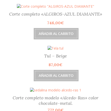
17,00€
múltiples
hasta
variantes.
29,60€
Las
Corte completo «ALGIROS-AZUL DIAMANTE»
opciones
746,00
€
se
pueden
elegir
AÑADIR AL CARRITO
en
la
página
de
Tul – Beige
producto
87,00
€
AÑADIR AL CARRITO
Corte completo modelo «Alcedo-Ras» color
chocolate-metal.
772,00
€