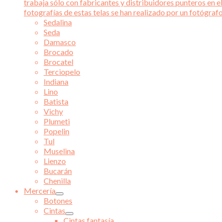
trabaja sólo con fabricantes y distribuidores punteros en el
fotografías de estas telas se han realizado por un fotógraf
Sedalina
Seda
Damasco
Brocado
Brocatel
Terciopelo
Indiana
Lino
Batista
Vichy
Plumeti
Popelin
Tul
Muselina
Lienzo
Bucarán
Chenilla
Mercería
Botones
Cintas
Cintas fantasía