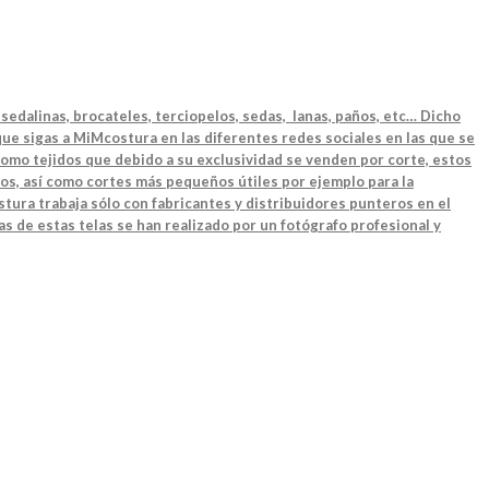
sedalinas, brocateles, terciopelos, sedas, lanas, paños, etc… Dicho
ue sigas a MiMcostura en las diferentes redes sociales en las que se
como tejidos que debido a su exclusividad se venden por corte, estos
os, así como cortes más pequeños útiles por ejemplo para la
tura trabaja sólo con fabricantes y distribuidores punteros en el
as de estas telas se han realizado por un fotógrafo profesional y