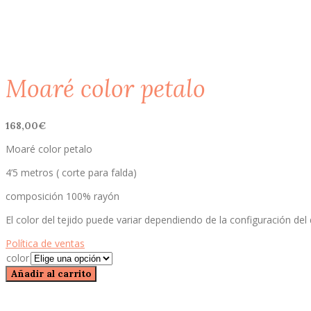
Moaré color petalo
168,00
€
Moaré color petalo
4’5 metros ( corte para falda)
composición 100% rayón
El color del tejido puede variar dependiendo de la configuración del d
Política de ventas
color
Moaré
Añadir al carrito
color
petalo