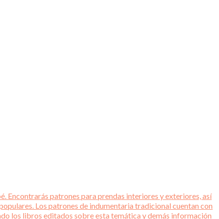
é. Encontrarás patrones para prendas interiores y exteriores, así
 populares. Los patrones de indumentaria tradicional cuentan con
tado los libros editados sobre esta temática y demás información