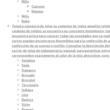
Niña
Cuerpos
Mangas
Niño
Bebé
Telas
La categoría de telas se compone de todos aquellos tejido
catálogo de tejidos se encuentra en constante movimiento, toda
encuentra activa para conocer todas las novedades que se publi
cortes pueden encontrarse disponibles para la confección de u
confección de un cuerpo o justillo. Consultar la descripción d
sector de telas de indumentaria regional, para garantizar extre
corresponden exactamente al color de la tela, ahora bien, este
Sedalina
Seda
Damasco
Brocado
Brocatel
Terciopelo
Indiana
Lino
Batista
Vichy
Plumeti