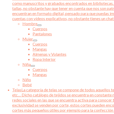
como manuscritos y grabados encontrados en bibliotecas. Ad
tallas, no obstante hay que tener en cuenta que nos son pat
encuentran en formato digital, pensado para que puedas im
cuentas con vídeos explicativos, no obstante tienes un chat 
Hombre
Cuerpos
Pantalones
Mujer
Cuerpos
Mangas
Almenas y Volantes
Ropa Interior
Niña
Cuerpos
Mangas
Niño
Bebé
Telas
La categoría de telas se compone de todos aquellos tej
etc… Dicho catálogo de tejidos se encuentra en constante m
redes sociales en las que se encuentra activa para conocer 
exclusividad se venden por corte, estos cortes pueden enco
cortes más pequeños útiles por ejemplo para la confección