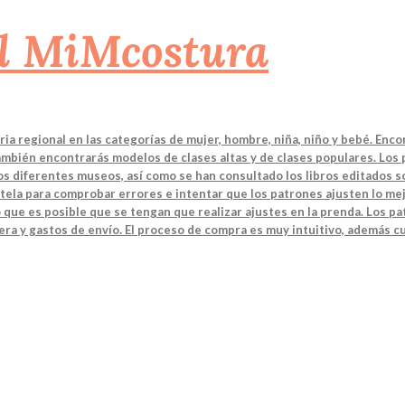
a regional en las categorías de mujer, hombre, niña, niño y bebé. Enco
También encontrarás modelos de clases altas y de clases populares. Los
 los diferentes museos, así como se han consultado los libros editados
tela para comprobar errores e intentar que los patrones ajusten lo mej
 que es posible que se tengan que realizar ajustes en la prenda. Los 
ra y gastos de envío. El proceso de compra es muy intuitivo, además cu