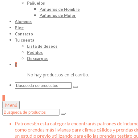
Pañuelos
Pañuelos de Hombre
Pañuelos de Mujer
Alumnos
Blog
Contacto
Tu cuenta
Lista de deseos
Pedidos
Descargas
0
No hay productos en el carrito.
Buscar
por:
0
Menú
Buscar
por:
Patrones
En esta categoría encontrarás patrones de indument
como prendas más livianas para climas cálidos y prendas d
un estudio previo utilizando para ello las prendas testigo 