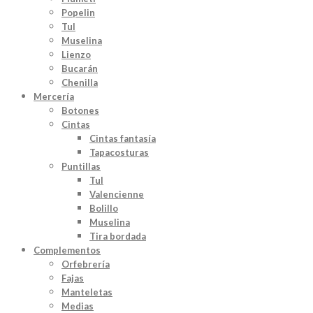
Popelin
Tul
Muselina
Lienzo
Bucarán
Chenilla
Mercería
Botones
Cintas
Cintas fantasía
Tapacosturas
Puntillas
Tul
Valencienne
Bolillo
Muselina
Tira bordada
Complementos
Orfebrería
Fajas
Manteletas
Medias