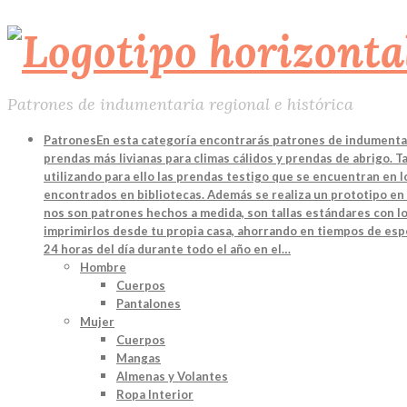
Patrones de indumentaria regional e histórica
Patrones
En esta categoría encontrarás patrones de indumentari
prendas más livianas para climas cálidos y prendas de abrigo. 
utilizando para ello las prendas testigo que se encuentran en
encontrados en bibliotecas. Además se realiza un prototipo en 
nos son patrones hechos a medida, son tallas estándares con lo
imprimirlos desde tu propia casa, ahorrando en tiempos de espe
24 horas del día durante todo el año en el…
Hombre
Cuerpos
Pantalones
Mujer
Cuerpos
Mangas
Almenas y Volantes
Ropa Interior