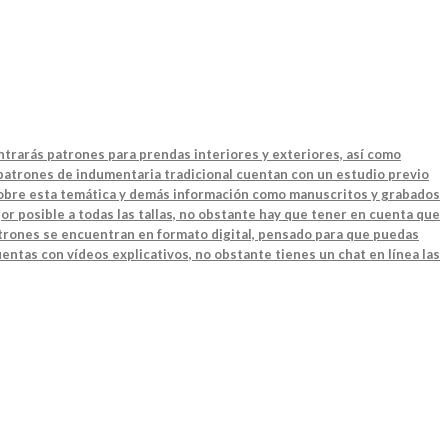
ntrarás patrones para prendas interiores y exteriores, así como
 patrones de indumentaria tradicional cuentan con un estudio previo
 sobre esta temática y demás información como manuscritos y grabados
or posible a todas las tallas, no obstante hay que tener en cuenta que
patrones se encuentran en formato digital, pensado para que puedas
entas con vídeos explicativos, no obstante tienes un chat en línea las