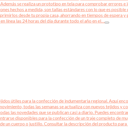
emás se realiza un prototipo en tela para comprobar errores e int
rones hechos a medida, son tallas estándares con lo que es posible q
primirlos desde tu propia casa, ahorrando en tiempos de espera y 
en línea las 24 horas del día durante todo el año en el…
idos útiles para la confección de indumentaria regional. Aquí encon
ovimiento, todas las semanas se actualiza con nuevos tejidos y co
todas las novedades que se publican casi a diario. Puedes encontra
ntrarse disponibles para la confección de un traje completo de mu
 de un cuerpo o justillo. Consultar la descripción del producto p