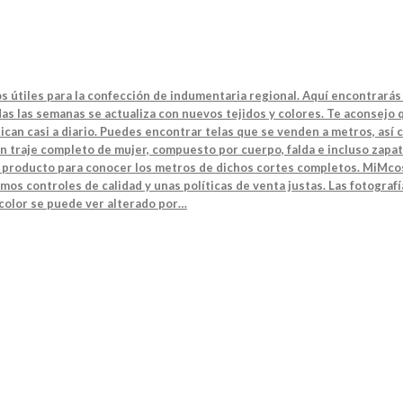
s útiles para la confección de indumentaria regional. Aquí encontrarás 
s las semanas se actualiza con nuevos tejidos y colores. Te aconsejo q
can casi a diario. Puedes encontrar telas que se venden a metros, así 
n traje completo de mujer, compuesto por cuerpo, falda e incluso zapat
el producto para conocer los metros de dichos cortes completos. MiMcos
mos controles de calidad y unas políticas de venta justas. Las fotografí
 color se puede ver alterado por…