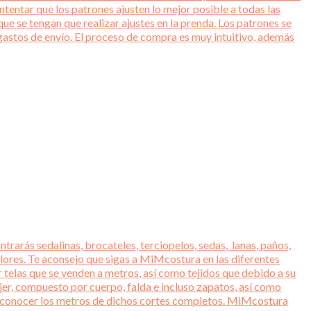
entar que los patrones ajusten lo mejor posible a todas las
ue se tengan que realizar ajustes en la prenda. Los patrones se
gastos de envío. El proceso de compra es muy intuitivo, además
trarás sedalinas, brocateles, terciopelos, sedas, lanas, paños,
lores. Te aconsejo que sigas a MiMcostura en las diferentes
r telas que se venden a metros, así como tejidos que debido a su
jer, compuesto por cuerpo, falda e incluso zapatos, así como
ara conocer los metros de dichos cortes completos. MiMcostura