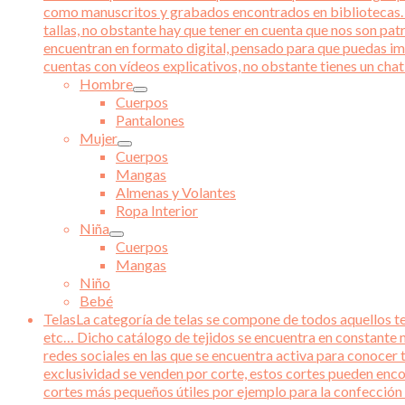
como manuscritos y grabados encontrados en bibliotecas. Ad
tallas, no obstante hay que tener en cuenta que nos son pat
encuentran en formato digital, pensado para que puedas im
cuentas con vídeos explicativos, no obstante tienes un chat 
Hombre
Cuerpos
Pantalones
Mujer
Cuerpos
Mangas
Almenas y Volantes
Ropa Interior
Niña
Cuerpos
Mangas
Niño
Bebé
Telas
La categoría de telas se compone de todos aquellos tej
etc… Dicho catálogo de tejidos se encuentra en constante m
redes sociales en las que se encuentra activa para conocer 
exclusividad se venden por corte, estos cortes pueden enco
cortes más pequeños útiles por ejemplo para la confección