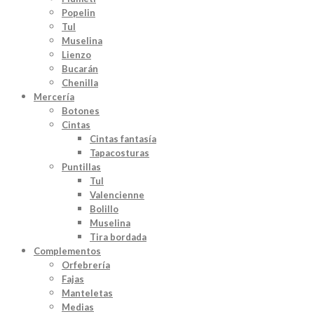
Popelin
Tul
Muselina
Lienzo
Bucarán
Chenilla
Mercería
Botones
Cintas
Cintas fantasía
Tapacosturas
Puntillas
Tul
Valencienne
Bolillo
Muselina
Tira bordada
Complementos
Orfebrería
Fajas
Manteletas
Medias