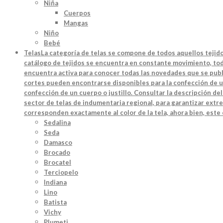
Niña
Cuerpos
Mangas
Niño
Bebé
Telas
La categoría de telas se compone de todos aquellos tejido
catálogo de tejidos se encuentra en constante movimiento, toda
encuentra activa para conocer todas las novedades que se publi
cortes pueden encontrarse disponibles para la confección de u
confección de un cuerpo o justillo. Consultar la descripción d
sector de telas de indumentaria regional, para garantizar extre
corresponden exactamente al color de la tela, ahora bien, este
Sedalina
Seda
Damasco
Brocado
Brocatel
Terciopelo
Indiana
Lino
Batista
Vichy
Plumeti