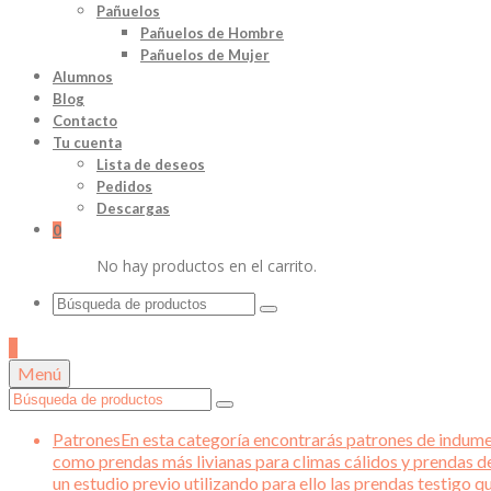
Pañuelos
Pañuelos de Hombre
Pañuelos de Mujer
Alumnos
Blog
Contacto
Tu cuenta
Lista de deseos
Pedidos
Descargas
0
No hay productos en el carrito.
Buscar
por:
0
Menú
Buscar
por:
Patrones
En esta categoría encontrarás patrones de indument
como prendas más livianas para climas cálidos y prendas d
un estudio previo utilizando para ello las prendas testigo 