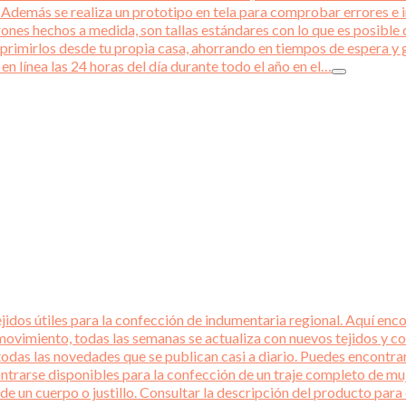
emás se realiza un prototipo en tela para comprobar errores e int
rones hechos a medida, son tallas estándares con lo que es posible q
primirlos desde tu propia casa, ahorrando en tiempos de espera y 
en línea las 24 horas del día durante todo el año en el…
idos útiles para la confección de indumentaria regional. Aquí encon
ovimiento, todas las semanas se actualiza con nuevos tejidos y co
todas las novedades que se publican casi a diario. Puedes encontra
ntrarse disponibles para la confección de un traje completo de mu
 de un cuerpo o justillo. Consultar la descripción del producto p