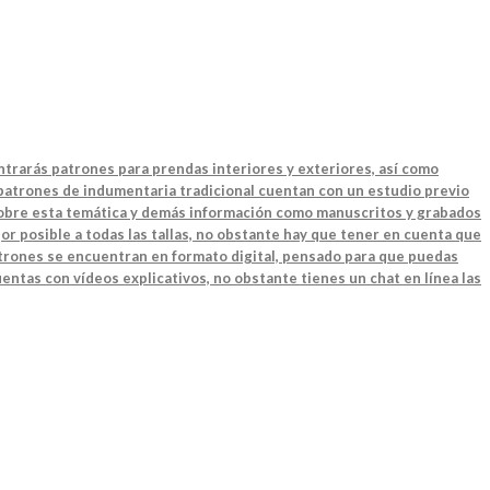
ntrarás patrones para prendas interiores y exteriores, así como
 patrones de indumentaria tradicional cuentan con un estudio previo
 sobre esta temática y demás información como manuscritos y grabados
or posible a todas las tallas, no obstante hay que tener en cuenta que
patrones se encuentran en formato digital, pensado para que puedas
entas con vídeos explicativos, no obstante tienes un chat en línea las