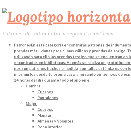
Patrones de indumentaria regional e histórica
Patrones
En esta categoría encontrarás patrones de indumentari
prendas más livianas para climas cálidos y prendas de abrigo. 
utilizando para ello las prendas testigo que se encuentran en
encontrados en bibliotecas. Además se realiza un prototipo en 
nos son patrones hechos a medida, son tallas estándares con lo
imprimirlos desde tu propia casa, ahorrando en tiempos de espe
24 horas del día durante todo el año en el…
Hombre
Cuerpos
Pantalones
Mujer
Cuerpos
Mangas
Almenas y Volantes
Ropa Interior