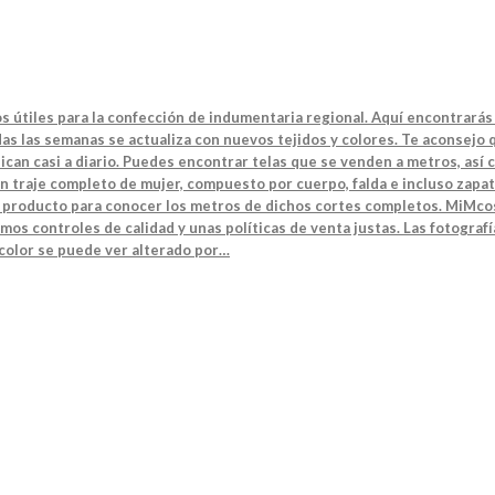
s útiles para la confección de indumentaria regional. Aquí encontrarás 
s las semanas se actualiza con nuevos tejidos y colores. Te aconsejo q
can casi a diario. Puedes encontrar telas que se venden a metros, así 
n traje completo de mujer, compuesto por cuerpo, falda e incluso zapat
el producto para conocer los metros de dichos cortes completos. MiMcos
mos controles de calidad y unas políticas de venta justas. Las fotografí
 color se puede ver alterado por…