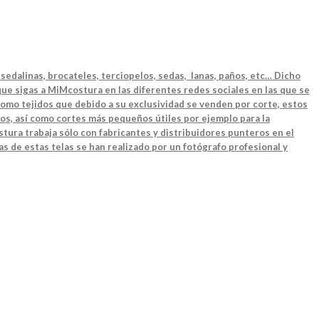
sedalinas, brocateles, terciopelos, sedas, lanas, paños, etc… Dicho
ue sigas a MiMcostura en las diferentes redes sociales en las que se
como tejidos que debido a su exclusividad se venden por corte, estos
os, así como cortes más pequeños útiles por ejemplo para la
tura trabaja sólo con fabricantes y distribuidores punteros en el
as de estas telas se han realizado por un fotógrafo profesional y