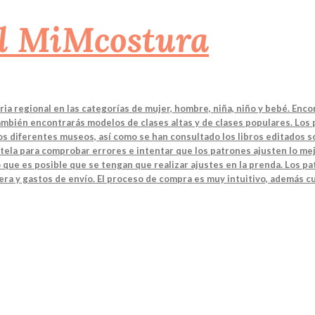
a regional en las categorías de mujer, hombre, niña, niño y bebé. Enco
También encontrarás modelos de clases altas y de clases populares. Los
 los diferentes museos, así como se han consultado los libros editados
tela para comprobar errores e intentar que los patrones ajusten lo mej
 que es posible que se tengan que realizar ajustes en la prenda. Los 
ra y gastos de envío. El proceso de compra es muy intuitivo, además cu