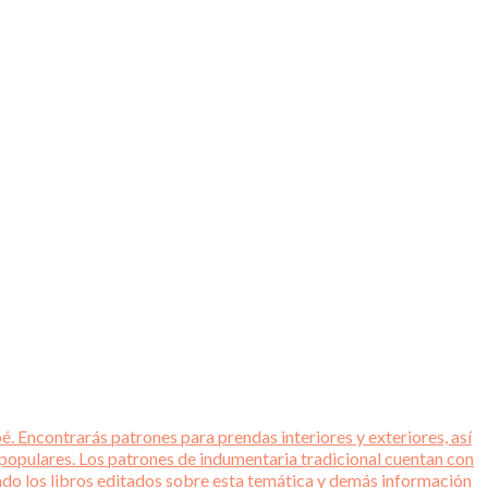
é. Encontrarás patrones para prendas interiores y exteriores, así
 populares. Los patrones de indumentaria tradicional cuentan con
tado los libros editados sobre esta temática y demás información