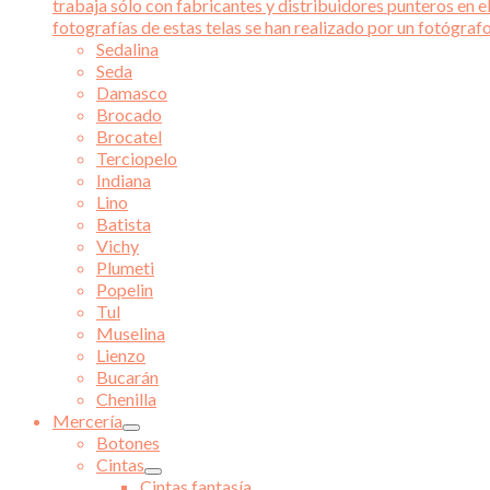
trabaja sólo con fabricantes y distribuidores punteros en el
fotografías de estas telas se han realizado por un fotógraf
Sedalina
Seda
Damasco
Brocado
Brocatel
Terciopelo
Indiana
Lino
Batista
Vichy
Plumeti
Popelin
Tul
Muselina
Lienzo
Bucarán
Chenilla
Mercería
Botones
Cintas
Cintas fantasía