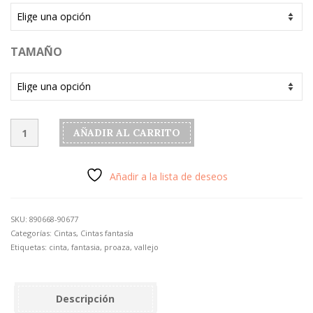
TAMAÑO
Cinta
AÑADIR AL CARRITO
modelo
"Proaza"
color
Añadir a la lista de deseos
vallejo
cantidad
SKU:
890668-90677
Categorías:
Cintas
,
Cintas fantasía
Etiquetas:
cinta
,
fantasia
,
proaza
,
vallejo
Descripción