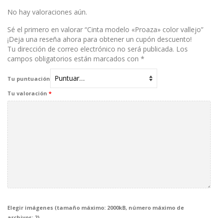
con
1
No hay valoraciones aún.
de
5
Sé el primero en valorar “Cinta modelo «Proaza» color vallejo”
¡Deja una reseña ahora para obtener un cupón descuento!
Tu dirección de correo electrónico no será publicada.
Los
campos obligatorios están marcados con
*
Tu puntuación
Tu valoración
*
Elegir imágenes (tamaño máximo: 2000kB, número máximo de
archivos: 2)