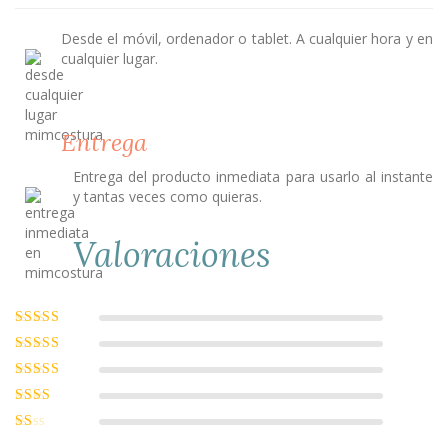
Desde el móvil, ordenador o tablet. A cualquier hora y en
cualquier lugar.
Entrega
Entrega del producto inmediata para usarlo al instante
y tantas veces como quieras.
Valoraciones
Valorado con
5
de 5
Valorado
con
4
de 5
Valorado
con
3
de
Valorado
5
con
2
Valorado
de 5