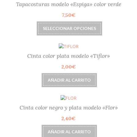
Tapacosturas modelo «Espiga» color verde
7,50
€
Este
SELECCIONAR OPCIONES
producto
tiene
múltiples
variantes.
Las
Cinta color plata modelo «Tiflor»
opciones
2,00
€
se
pueden
elegir
AÑADIR AL CARRITO
en
la
página
de
Cinta color negro y plata modelo «Flor»
producto
2,40
€
AÑADIR AL CARRITO