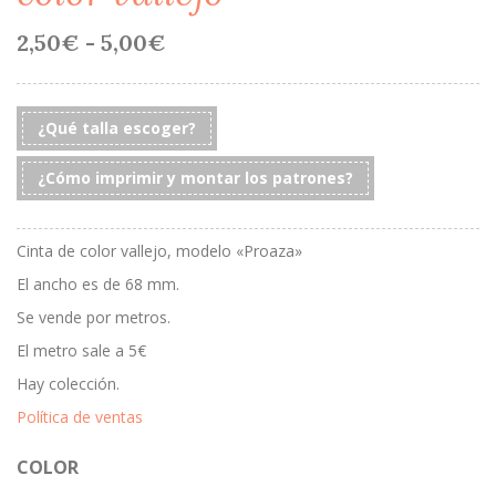
Rango
2,50
€
-
5,00
€
de
precios:
desde
2,50€
¿Qué talla escoger?
hasta
5,00€
¿Cómo imprimir y montar los patrones?
Cinta de color vallejo, modelo «Proaza»
El ancho es de 68 mm.
Se vende por metros.
El metro sale a 5€
Hay colección.
Política de ventas
COLOR