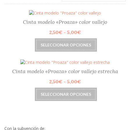
Cinta modelo «Proaza» color vallejo
Rango
2,50
€
-
5,00
€
de
Este
precios:
SELECCIONAR OPCIONES
producto
desde
tiene
2,50€
múltiples
hasta
variantes.
5,00€
Las
Cinta modelo «Proaza» color vallejo estrecha
opciones
Rango
2,50
€
-
5,00
€
se
de
pueden
Este
precios:
elegir
SELECCIONAR OPCIONES
producto
desde
en
tiene
2,50€
la
múltiples
hasta
página
variantes.
5,00€
de
Las
producto
opciones
Con la subvención de: