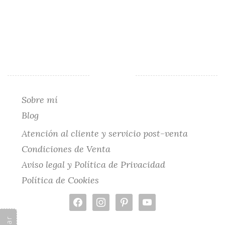
se
pueden
elegir
en
la
página
de
producto
Sobre mí
Blog
Atención al cliente y servicio post-venta
Condiciones de Venta
Aviso legal y Política de Privacidad
Política de Cookies
facebook
instagram
pinterest
youtube