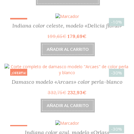
producto
tiene
múltiples
variantes.
-10%
¡OFERTA!
Las
Indiana color celeste, modelo «Delicia floral»
opciones
El
El
199,65
€
179,69
€
se
precio
precio
pueden
original
actual
elegir
AÑADIR AL CARRITO
era:
es:
en
199,65€.
179,69€.
la
página
de
-30%
¡OFERTA!
producto
Damasco modelo «Arcaes» color perla-blanco
El
El
332,75
€
232,93
€
precio
precio
original
actual
AÑADIR AL CARRITO
era:
es:
332,75€.
232,93€.
-30%
¡OFERTA!
Indiana color azul, modelo «Orlas»