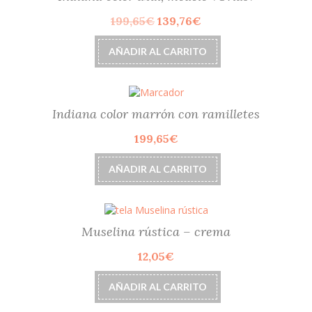
El
El
199,65
€
139,76
€
precio
precio
original
actual
AÑADIR AL CARRITO
era:
es:
199,65€.
139,76€.
Indiana color marrón con ramilletes
199,65
€
AÑADIR AL CARRITO
Muselina rústica – crema
12,05
€
AÑADIR AL CARRITO