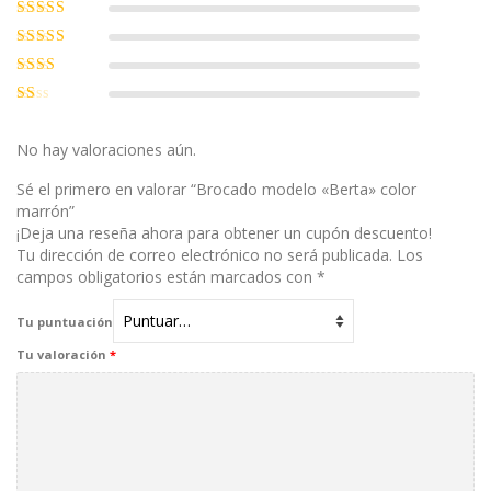
Valorado con
5
de 5
Valorado
con
4
de 5
Valorado
con
3
de
Valorado
5
con
2
Valorado
de 5
con
1
No hay valoraciones aún.
de
5
Sé el primero en valorar “Brocado modelo «Berta» color
marrón”
¡Deja una reseña ahora para obtener un cupón descuento!
Tu dirección de correo electrónico no será publicada.
Los
campos obligatorios están marcados con
*
Tu puntuación
Tu valoración
*