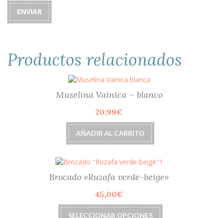
Productos relacionados
Muselina Vainica – blanco
20,99
€
AÑADIR AL CARRITO
Brocado «Ruzafa verde-beige»
45,00
€
Este
SELECCIONAR OPCIONES