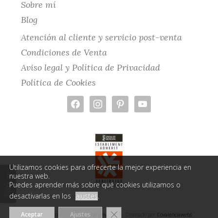
Sobre mí
Blog
Atención al cliente y servicio post-venta
Condiciones de Venta
Aviso legal y Política de Privacidad
Política de Cookies
facebook
instagram
pinterest
youtube
Utilizamos cookies para ofrecerte la mejor experiencia en
Filtrar
nuestra web.
Puedes aprender más sobre qué cookies utilizamos o
desactivarlas en los
ajustes
.
CERRAR EL BANNER DE COOKIE
Aceptar
Ajustes
© 2026 MiMcostura.
Política de privacidad
. Diseñado por
Covalenciawebs