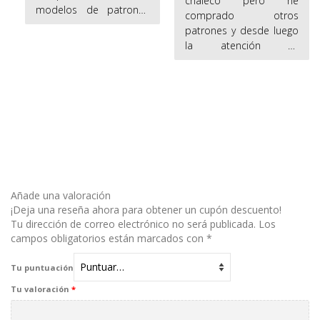
chaleco pero he
modelos de patrones
comprado otros
de mujer, de niño y de
patrones y desde luego
hombre.
la atención es
impecable y la
implicación y la ayuda
de Tania es increible,
quedan unos trabajos
estupendos sin duda
seguiré contanto con
ella y sus patrones,
magnifica profesional y
persona apasionada de
Añade una valoración
su trabajo
¡Deja una reseña ahora para obtener un cupón descuento!
Tu dirección de correo electrónico no será publicada.
Los
campos obligatorios están marcados con
*
Tu puntuación
Tu valoración
*