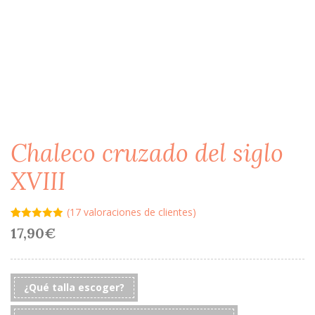
Chaleco cruzado del siglo
XVIII
(
17
valoraciones de clientes)
Valorado
17
17,90
€
con
4.88
de
5 en base a
valoraciones
de clientes
¿Qué talla escoger?