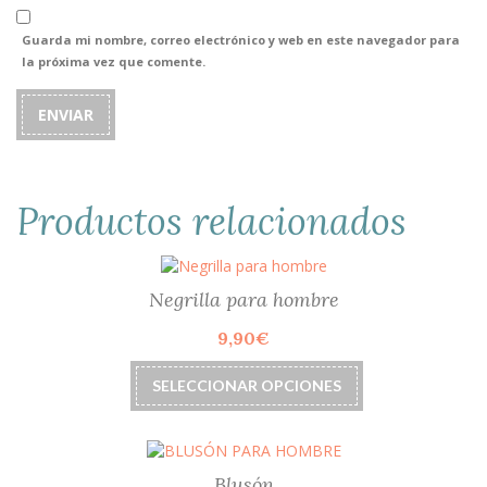
Guarda mi nombre, correo electrónico y web en este navegador para
la próxima vez que comente.
Productos relacionados
Negrilla para hombre
9,90
€
Este
SELECCIONAR OPCIONES
producto
tiene
múltiples
variantes.
Las
Blusón