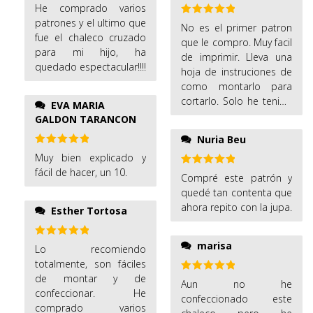
Valorado
He comprado varios
con
5
de 5
patrones y el ultimo que
Valorado
No es el primer patron
con
5
de 5
fue el chaleco cruzado
que le compro. Muy facil
para mi hijo, ha
de imprimir. Lleva una
quedado espectacular!!!!
hoja de instruciones de
como montarlo para
cortarlo. Solo he tenido
EVA MARIA
que retificar muy poco
GALDON TARANCON
le ha encajado casi a la
Nuria Beu
perfeccion. Tambien
Valorado
Muy bien explicado y
lleva una explicacion de
con
5
de 5
fácil de hacer, un 10.
como poder usarlo
Valorado
Compré este patrón y
con
5
de 5
para desperdiciar la
quedé tan contenta que
menor tela posible.
ahora repito con la jupa.
Esther Tortosa
marisa
Valorado
Lo recomiendo
con
5
de 5
totalmente, son fáciles
de montar y de
Valorado
Aun no he
con
5
de 5
confeccionar. He
confeccionado este
comprado varios