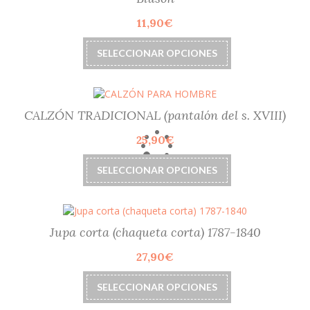
opciones
11,90
€
se
pueden
Este
elegir
SELECCIONAR OPCIONES
producto
en
tiene
la
múltiples
página
variantes.
de
Las
CALZÓN TRADICIONAL (pantalón del s. XVIII)
producto
opciones
25,90
€
se
pueden
Este
elegir
SELECCIONAR OPCIONES
producto
en
tiene
la
múltiples
página
variantes.
de
Las
Jupa corta (chaqueta corta) 1787-1840
producto
opciones
27,90
€
se
pueden
Este
elegir
SELECCIONAR OPCIONES
producto
en
tiene