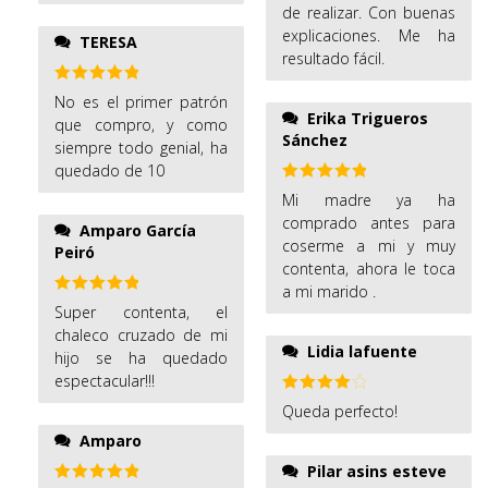
han sido perfectos y
de realizar. Con buenas
5
han terminado unas
explicaciones. Me ha
TERESA
prendas estupendas.
resultado fácil.
Además Tania es muy
atenta y una gran
Valorado
No es el primer patrón
con
5
de 5
Erika Trigueros
consejera.
que compro, y como
Sánchez
siempre todo genial, ha
quedado de 10
Valorado
Mi madre ya ha
con
5
de 5
comprado antes para
Amparo García
coserme a mi y muy
Peiró
contenta, ahora le toca
a mi marido .
Valorado
Super contenta, el
con
5
de 5
chaleco cruzado de mi
Lidia lafuente
hijo se ha quedado
espectacular!!!
Valorado
Queda perfecto!
con
4
de
5
Amparo
Pilar asins esteve