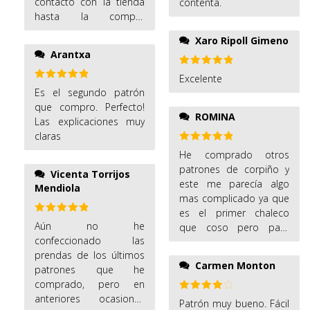
contacto con la tienda
contenta.
hasta la compra
realizada. Ya he visto el
Xaro Ripoll Gimeno
patrón y las
Arantxa
explicaciones las veo
bastante coherentes.
Valorado
Excelente
con
5
de 5
Ahora solo falta
Valorado
Es el segundo patrón
con
5
de 5
ponerlas en práctica
que compro. Perfecto!
ROMINA
Las explicaciones muy
claras
Valorado
He comprado otros
con
5
de 5
patrones de corpiño y
Vicenta Torrijos
este me parecía algo
Mendiola
mas complicado ya que
es el primer chaleco
Valorado
Aún no he
que coso pero para
con
5
de 5
confeccionado las
nada, me resultó fácil
prendas de los últimos
casar las piezas y ha
Carmen Monton
patrones que he
quedado muy bonito,
comprado, pero en
estoy encantada con los
anteriores ocasiones
patrones!
Valorado
Patrón muy bueno. Fácil
con
4
de