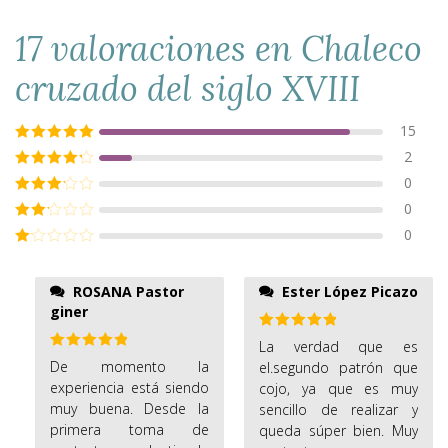
17 valoraciones en
Chaleco
cruzado del siglo XVIII
15
Valorado con
2
5
de 5
Valorado
0
con
4
de 5
Valorado
0
con
3
de
Valorado
5
0
con
2
Valorado
de 5
con
1
ROSANA Pastor
Ester López Picazo
de
giner
5
Valorado
La verdad que es
con
5
de 5
Valorado
De momento la
el.segundo patrón que
con
5
de 5
experiencia está siendo
cojo, ya que es muy
muy buena. Desde la
sencillo de realizar y
primera toma de
queda súper bien. Muy