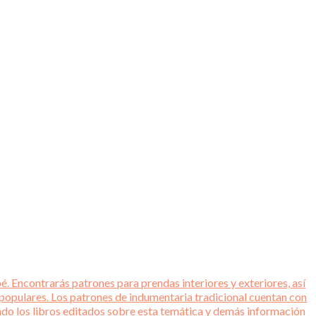
é. Encontrarás patrones para prendas interiores y exteriores, así
 populares. Los patrones de indumentaria tradicional cuentan con
tado los libros editados sobre esta temática y demás información