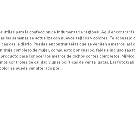
s útiles para la confección de indumentaria regional. Aquí encontrarás 
s las semanas se actualiza con nuevos tejidos y colores. Te aconsejo q
can casi a diario. Puedes encontrar telas que se venden a metros, así 
n traje completo de mujer, compuesto por cuerpo, falda e incluso zapat
el producto para conocer los metros de dichos cortes completos. MiMcos
mos controles de calidad y unas políticas de venta justas. Las fotografí
 color se puede ver alterado por…