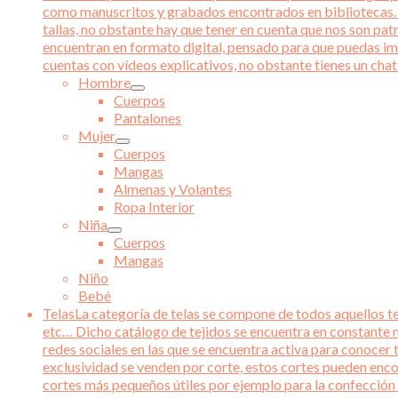
como manuscritos y grabados encontrados en bibliotecas. Ad
tallas, no obstante hay que tener en cuenta que nos son pat
encuentran en formato digital, pensado para que puedas im
cuentas con vídeos explicativos, no obstante tienes un chat 
Hombre
Cuerpos
Pantalones
Mujer
Cuerpos
Mangas
Almenas y Volantes
Ropa Interior
Niña
Cuerpos
Mangas
Niño
Bebé
Telas
La categoría de telas se compone de todos aquellos tej
etc… Dicho catálogo de tejidos se encuentra en constante m
redes sociales en las que se encuentra activa para conocer 
exclusividad se venden por corte, estos cortes pueden enco
cortes más pequeños útiles por ejemplo para la confección