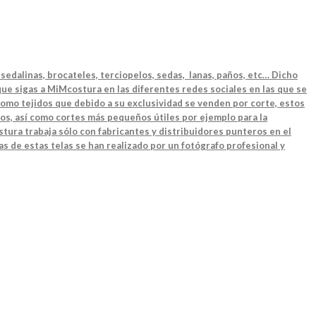
sedalinas, brocateles, terciopelos, sedas, lanas, paños, etc… Dicho
ue sigas a MiMcostura en las diferentes redes sociales en las que se
como tejidos que debido a su exclusividad se venden por corte, estos
os, así como cortes más pequeños útiles por ejemplo para la
tura trabaja sólo con fabricantes y distribuidores punteros en el
as de estas telas se han realizado por un fotógrafo profesional y