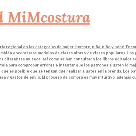
a regional en las categorías de mujer, hombre, niña, niño y bebé. Enco
También encontrarás modelos de clases altas y de clases populares. Los
 los diferentes museos, así como se han consultado los libros editados
tela para comprobar errores e intentar que los patrones ajusten lo mej
 que es posible que se tengan que realizar ajustes en la prenda. Los 
ra y gastos de envío. El proceso de compra es muy intuitivo, además cu