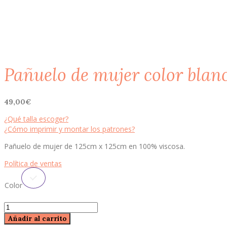
Pañuelo de mujer color blan
49,00
€
¿Qué talla escoger?
¿Cómo imprimir y montar los patrones?
Pañuelo de mujer de 125cm x 125cm en 100% viscosa.
Política de ventas
Color
Pañuelo
de
Añadir al carrito
mujer