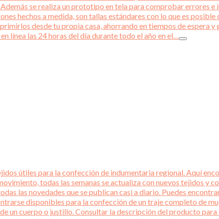
emás se realiza un prototipo en tela para comprobar errores e int
rones hechos a medida, son tallas estándares con lo que es posible q
primirlos desde tu propia casa, ahorrando en tiempos de espera y 
en línea las 24 horas del día durante todo el año en el…
idos útiles para la confección de indumentaria regional. Aquí encon
ovimiento, todas las semanas se actualiza con nuevos tejidos y co
todas las novedades que se publican casi a diario. Puedes encontra
ntrarse disponibles para la confección de un traje completo de mu
 de un cuerpo o justillo. Consultar la descripción del producto p