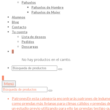
Pañuelos
Pañuelos de Hombre
Pañuelos de Mujer
Alumnos
Blog
Contacto
Tu cuenta
Lista de deseos
Pedidos
Descargas
0
No hay productos en el carrito.
Buscar
por:
0
Menú
Buscar
por:
Patrones
En esta categoría encontrarás patrones de indument
como prendas más livianas para climas cálidos y prendas d
un estudio previo utilizando para ello las prendas testigo 