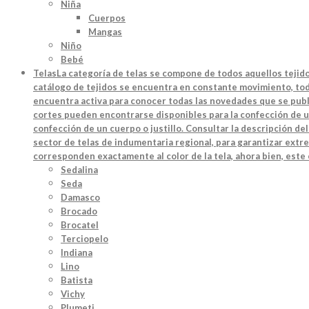
Niña
Cuerpos
Mangas
Niño
Bebé
Telas
La categoría de telas se compone de todos aquellos tejido
catálogo de tejidos se encuentra en constante movimiento, toda
encuentra activa para conocer todas las novedades que se publi
cortes pueden encontrarse disponibles para la confección de u
confección de un cuerpo o justillo. Consultar la descripción d
sector de telas de indumentaria regional, para garantizar extre
corresponden exactamente al color de la tela, ahora bien, este
Sedalina
Seda
Damasco
Brocado
Brocatel
Terciopelo
Indiana
Lino
Batista
Vichy
Plumeti