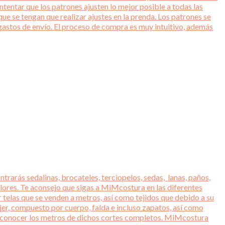
entar que los patrones ajusten lo mejor posible a todas las
ue se tengan que realizar ajustes en la prenda. Los patrones se
gastos de envío. El proceso de compra es muy intuitivo, además
trarás sedalinas, brocateles, terciopelos, sedas, lanas, paños,
lores. Te aconsejo que sigas a MiMcostura en las diferentes
r telas que se venden a metros, así como tejidos que debido a su
jer, compuesto por cuerpo, falda e incluso zapatos, así como
ara conocer los metros de dichos cortes completos. MiMcostura