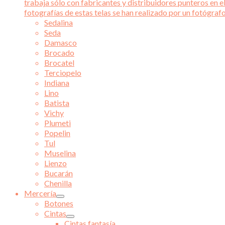
trabaja sólo con fabricantes y distribuidores punteros en el
fotografías de estas telas se han realizado por un fotógraf
Sedalina
Seda
Damasco
Brocado
Brocatel
Terciopelo
Indiana
Lino
Batista
Vichy
Plumeti
Popelin
Tul
Muselina
Lienzo
Bucarán
Chenilla
Mercería
Botones
Cintas
Cintas fantasía