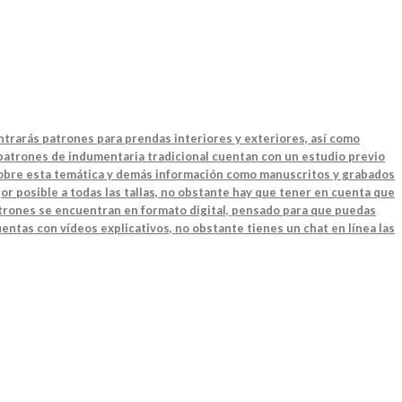
ntrarás patrones para prendas interiores y exteriores, así como
 patrones de indumentaria tradicional cuentan con un estudio previo
 sobre esta temática y demás información como manuscritos y grabados
or posible a todas las tallas, no obstante hay que tener en cuenta que
patrones se encuentran en formato digital, pensado para que puedas
entas con vídeos explicativos, no obstante tienes un chat en línea las