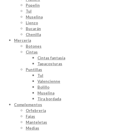
Popelin
Tul
Muselina
Lienzo
Bucarán
Chenilla
Mercería
Botones
Cintas
Cintas fantasía
Tapacosturas
Puntillas
Tul
Valencienne
Bolillo
Muselina
Tira bordada
Complementos
Orfebrería
Fajas
Manteletas
Medias