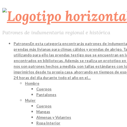
Patrones de indumentaria regional e histórica
Patrones
En esta categoría encontrarás patrones de indumentari
prendas más livianas para climas cálidos y prendas de abrigo. 
utilizando para ello las prendas testigo que se encuentran en
encontrados en bibliotecas. Además se realiza un prototipo en 
nos son patrones hechos a medida, son tallas estándares con lo
imprimirlos desde tu propia casa, ahorrando en tiempos de espe
24 horas del día durante todo el año en el…
Hombre
Cuerpos
Pantalones
Mujer
Cuerpos
Mangas
Almenas y Volantes
Ropa Interior