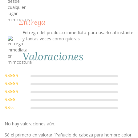
Entrega
Entrega del producto inmediata para usarlo al instante
y tantas veces como quieras.
Valoraciones
Valorado con
5
de 5
Valorado
con
4
de 5
Valorado
con
3
de
Valorado
5
con
2
Valorado
de 5
con
1
No hay valoraciones aún.
de
5
Sé el primero en valorar “Pañuelo de cabeza para hombre color