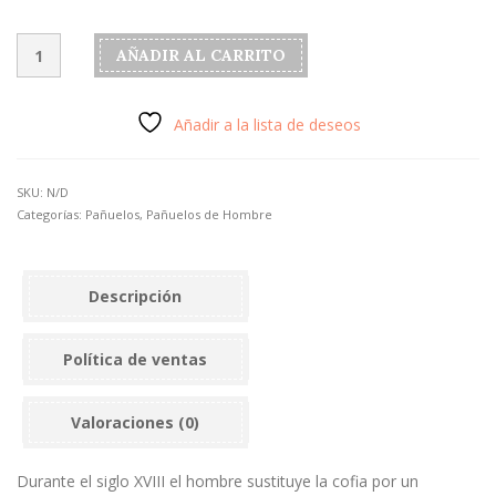
Pañuelo
AÑADIR AL CARRITO
de
cabeza
para
Añadir a la lista de deseos
hombre
color
marrón
SKU:
N/D
en
Categorías:
Pañuelos
,
Pañuelos de Hombre
viscosa
cantidad
Descripción
Política de ventas
Valoraciones (0)
Durante el siglo XVIII el hombre sustituye la cofia por un