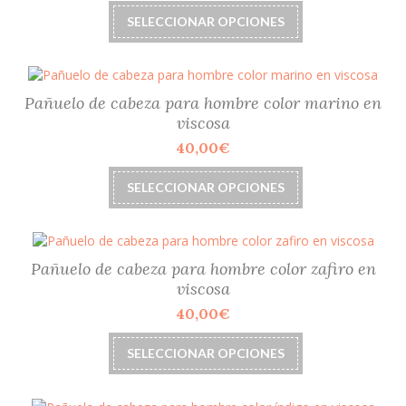
elegir
Este
SELECCIONAR OPCIONES
en
producto
la
tiene
página
múltiples
de
variantes.
producto
Las
Pañuelo de cabeza para hombre color marino en
opciones
viscosa
se
40,00
€
pueden
elegir
Este
SELECCIONAR OPCIONES
en
producto
la
tiene
página
múltiples
de
variantes.
producto
Las
Pañuelo de cabeza para hombre color zafiro en
opciones
viscosa
se
40,00
€
pueden
elegir
Este
SELECCIONAR OPCIONES
en
producto
la
tiene
página
múltiples