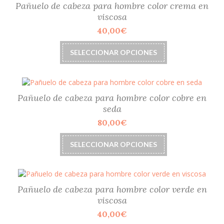
Pañuelo de cabeza para hombre color crema en
viscosa
40,00
€
Este
SELECCIONAR OPCIONES
producto
tiene
múltiples
variantes.
Las
Pañuelo de cabeza para hombre color cobre en
opciones
seda
se
80,00
€
pueden
elegir
Este
SELECCIONAR OPCIONES
en
producto
la
tiene
página
múltiples
de
variantes.
producto
Las
Pañuelo de cabeza para hombre color verde en
opciones
viscosa
se
40,00
€
pueden