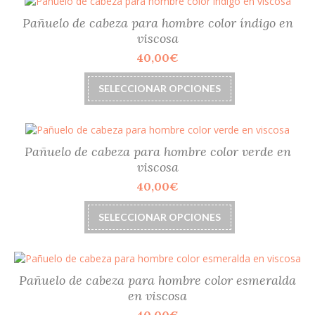
de
variantes.
producto
Las
Pañuelo de cabeza para hombre color índigo en
opciones
viscosa
se
40,00
€
pueden
elegir
Este
SELECCIONAR OPCIONES
en
producto
la
tiene
página
múltiples
de
variantes.
producto
Las
Pañuelo de cabeza para hombre color verde en
opciones
viscosa
se
40,00
€
pueden
elegir
Este
SELECCIONAR OPCIONES
en
producto
la
tiene
página
múltiples
de
variantes.
producto
Las
Pañuelo de cabeza para hombre color esmeralda
opciones
en viscosa
se