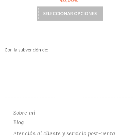
40,00
€
pueden
elegir
Este
SELECCIONAR OPCIONES
en
producto
la
tiene
página
múltiples
de
variantes.
producto
Las
opciones
Con la subvención de:
se
pueden
elegir
en
la
página
de
producto
Sobre mí
Blog
Atención al cliente y servicio post-venta