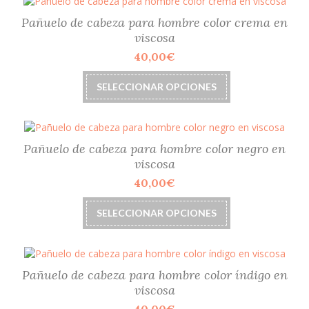
de
variantes.
producto
Las
Pañuelo de cabeza para hombre color crema en
opciones
viscosa
se
40,00
€
pueden
elegir
Este
SELECCIONAR OPCIONES
en
producto
la
tiene
página
múltiples
de
variantes.
producto
Las
Pañuelo de cabeza para hombre color negro en
opciones
viscosa
se
40,00
€
pueden
elegir
Este
SELECCIONAR OPCIONES
en
producto
la
tiene
página
múltiples
de
variantes.
producto
Las
Pañuelo de cabeza para hombre color índigo en
opciones
viscosa
se