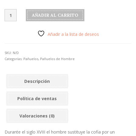
Pañuelo
AÑADIR AL CARRITO
de
cabeza
para
Añadir a la lista de deseos
hombre
color
marino
SKU:
N/D
en
Categorías:
Pañuelos
,
Pañuelos de Hombre
viscosa
cantidad
Descripción
Política de ventas
Valoraciones (0)
Durante el siglo XVIII el hombre sustituye la cofia por un