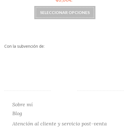
40,00
€
pueden
elegir
Este
SELECCIONAR OPCIONES
en
producto
la
tiene
página
múltiples
de
variantes.
producto
Las
opciones
Con la subvención de:
se
pueden
elegir
en
la
página
de
producto
Sobre mí
Blog
Atención al cliente y servicio post-venta