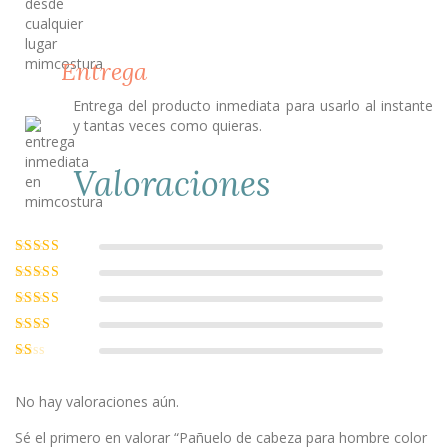
Entrega
Entrega del producto inmediata para usarlo al instante
y tantas veces como quieras.
Valoraciones
Valorado con
5
de 5
Valorado
con
4
de 5
Valorado
con
3
de
Valorado
5
con
2
Valorado
de 5
con
1
No hay valoraciones aún.
de
5
Sé el primero en valorar “Pañuelo de cabeza para hombre color