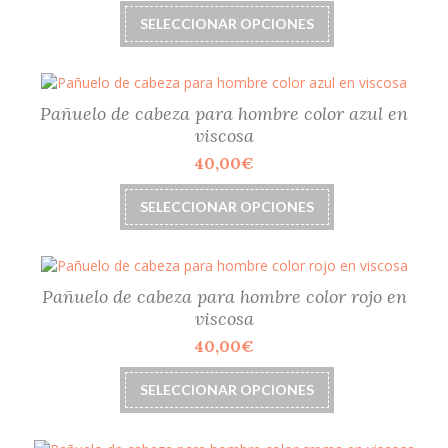
elegir
Este
SELECCIONAR OPCIONES
en
producto
la
tiene
página
múltiples
de
variantes.
producto
Las
Pañuelo de cabeza para hombre color azul en
opciones
viscosa
se
40,00
€
pueden
elegir
Este
SELECCIONAR OPCIONES
en
producto
la
tiene
página
múltiples
de
variantes.
producto
Las
Pañuelo de cabeza para hombre color rojo en
opciones
viscosa
se
40,00
€
pueden
elegir
Este
SELECCIONAR OPCIONES
en
producto
la
tiene
página
múltiples