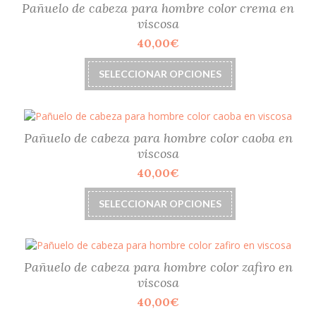
Pañuelo de cabeza para hombre color crema en
viscosa
40,00
€
Este
SELECCIONAR OPCIONES
producto
tiene
múltiples
variantes.
Las
Pañuelo de cabeza para hombre color caoba en
opciones
viscosa
se
40,00
€
pueden
elegir
Este
SELECCIONAR OPCIONES
en
producto
la
tiene
página
múltiples
de
variantes.
producto
Las
Pañuelo de cabeza para hombre color zafiro en
opciones
viscosa
se
40,00
€
pueden