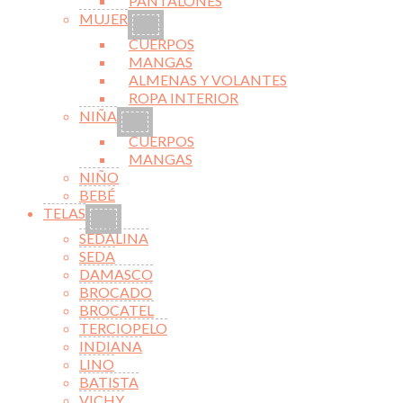
PANTALONES
MUJER
CUERPOS
MANGAS
ALMENAS Y VOLANTES
ROPA INTERIOR
NIÑA
CUERPOS
MANGAS
NIÑO
BEBÉ
TELAS
SEDALINA
SEDA
DAMASCO
BROCADO
BROCATEL
TERCIOPELO
INDIANA
LINO
BATISTA
VICHY