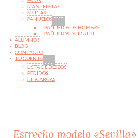
FAJAS
MANTELETAS
MEDIAS
PAÑUELOS
PAÑUELOS DE HOMBRE
PAÑUELOS DE MUJER
ALUMNOS
BLOG
CONTACTO
TU CUENTA
LISTA DE DESEOS
PEDIDOS
DESCARGAS
Estrecho modelo «Sevilla»