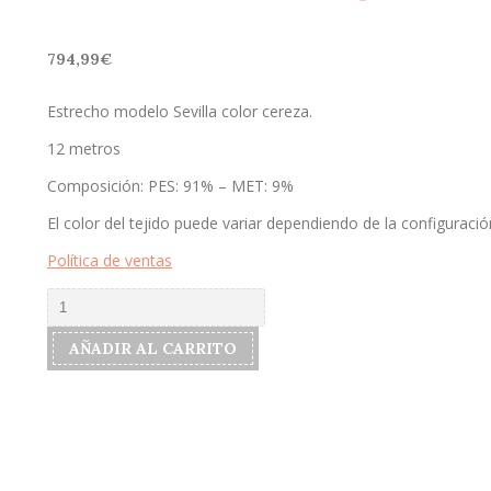
794,99
€
Estrecho modelo Sevilla color cereza.
12 metros
Composición: PES: 91% – MET: 9%
El color del tejido puede variar dependiendo de la configuración
Política de ventas
Estrecho
modelo
"Sevilla"
AÑADIR AL CARRITO
color
cereza
cantidad