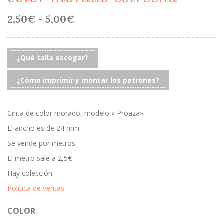
Rango
2,50
€
-
5,00
€
de
precios:
desde
2,50€
¿Qué talla escoger?
hasta
5,00€
¿Cómo imprimir y montar los patrones?
Cinta de color morado, modelo » Proaza»
El ancho es de 24 mm.
Se vende por metros.
El metro sale a 2,5€
Hay colección.
Política de ventas
COLOR