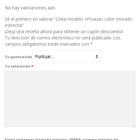
con
1
No hay valoraciones aún.
de
5
Sé el primero en valorar “Cinta modelo «Proaza» color morado
estrecha”
¡Deja una reseña ahora para obtener un cupón descuento!
Tu dirección de correo electrónico no será publicada.
Los
campos obligatorios están marcados con
*
Tu puntuación
Tu valoración
*
Elegir imágenes (tamaño máximo: 2000kB, número máximo de