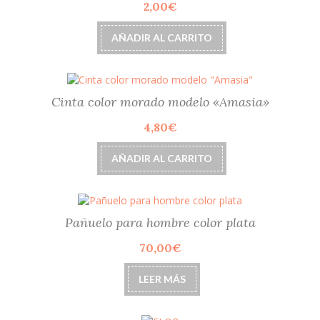
2,00
€
se
pueden
elegir
AÑADIR AL CARRITO
en
la
página
de
Cinta color morado modelo «Amasia»
producto
4,80
€
AÑADIR AL CARRITO
Pañuelo para hombre color plata
70,00
€
LEER MÁS