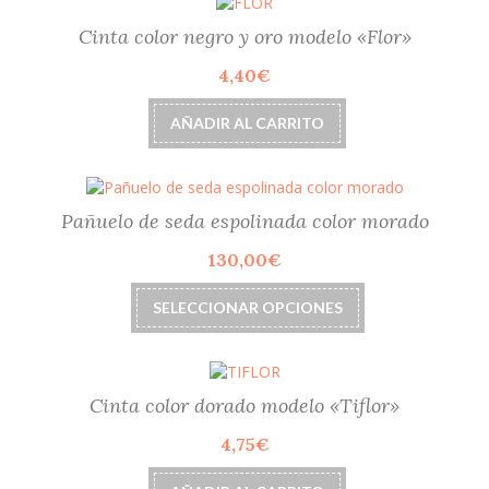
Cinta color negro y oro modelo «Flor»
4,40
€
AÑADIR AL CARRITO
Pañuelo de seda espolinada color morado
130,00
€
Este
SELECCIONAR OPCIONES
producto
tiene
múltiples
variantes.
Las
Cinta color dorado modelo «Tiflor»
opciones
4,75
€
se
pueden
elegir