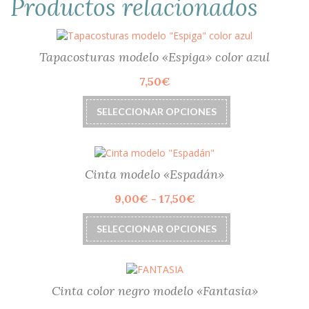
Productos relacionados
Tapacosturas modelo «Espiga» color azul
7,50
€
Este
SELECCIONAR OPCIONES
producto
tiene
múltiples
variantes.
Las
Cinta modelo «Espadán»
opciones
Rango
9,00
€
-
17,50
€
se
de
pueden
Este
precios:
elegir
SELECCIONAR OPCIONES
producto
desde
en
tiene
9,00€
la
múltiples
hasta
página
variantes.
17,50€
de
Las
Cinta color negro modelo «Fantasia»
producto
opciones