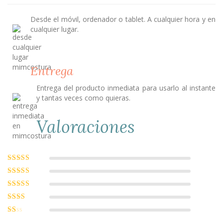
Desde el móvil, ordenador o tablet. A cualquier hora y en
cualquier lugar.
Entrega
Entrega del producto inmediata para usarlo al instante
y tantas veces como quieras.
Valoraciones
Valorado con
5
de 5
Valorado
con
4
de 5
Valorado
con
3
de
Valorado
5
con
2
Valorado
de 5