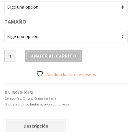
TAMAÑO
Cinta
AÑADIR AL CARRITO
modelo
"Proaza"
color
Añadir a la lista de deseos
morado
estrecha
cantidad
SKU:
890668-90672
Categorías:
Cintas
,
Cintas fantasía
Etiquetas:
cinta
,
fantasia
,
morado
,
proaza
Descripción