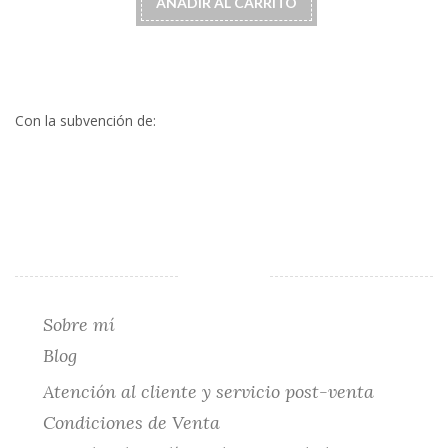
AÑADIR AL CARRITO
en
la
página
de
producto
Con la subvención de:
Sobre mí
Blog
Atención al cliente y servicio post-venta
Condiciones de Venta