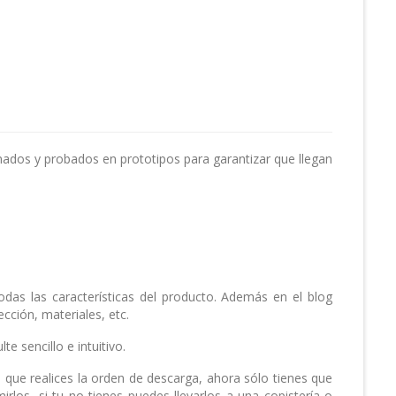
ados y probados en prototipos para garantizar que llegan
as las características del producto. Además en el blog
ción, materiales, etc.
e sencillo e intuitivo.
 que realices la orden de descarga, ahora sólo tienes que
rlos, si tu no tienes puedes llevarlos a una copistería o