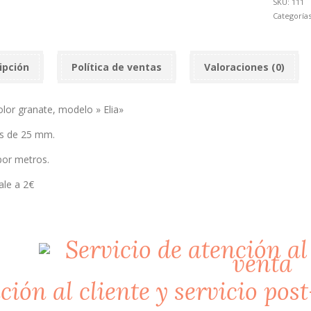
SKU:
111
Categoría
ipción
Política de ventas
Valoraciones (0)
olor granate, modelo » Elia»
es de 25 mm.
por metros.
ale a 2€
ción al cliente y servicio pos