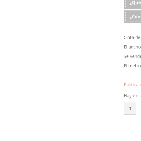
¿Qué
¿Cóm
Cinta de
El anch
Se vend
El metro
Política
Hay exis
Cinta
color
granat
modelo
"Elia"
cantida