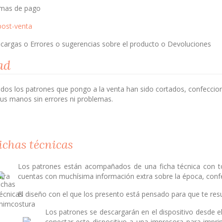
mas de pago
 post-venta
cargas o Errores o sugerencias sobre el producto o Devoluciones
ad
dos los patrones que pongo a la venta han sido cortados, confeccion
tus manos sin errores ni problemas.
ichas técnicas
Los patrones están acompañados de una ficha técnica con tod
cuentas con muchísima información extra sobre la época, confec
El diseño con el que los presento está pensado para que te result
Los patrones se descargarán en el dispositivo desde el
conectar este dispositivo a una impresora para imprimi