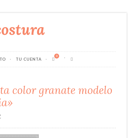
0
TO
TU CUENTA
ta color granate modelo
ia»
€