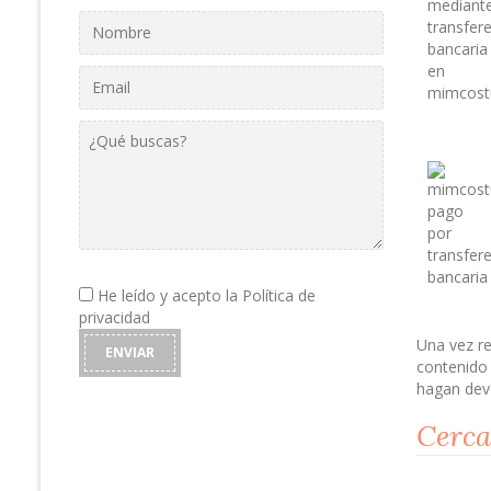
Por
favor,
He leído y acepto la
Política de
deja
privacidad
este
Una vez re
campo
contenido 
vacío.
hagan dev
Cerca