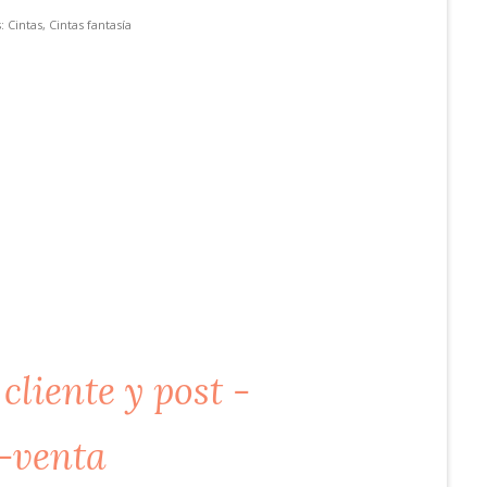
s:
Cintas
,
Cintas fantasía
t-venta