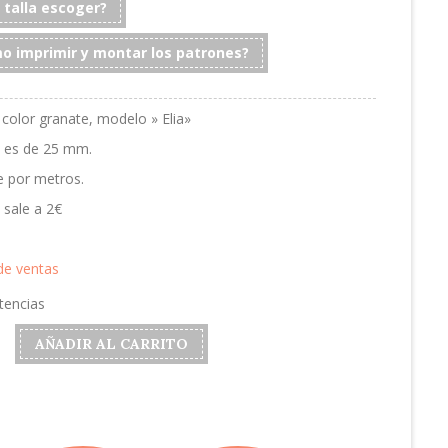
 talla escoger?
o imprimir y montar los patrones?
 color granate, modelo » Elia»
o es de 25 mm.
e por metros.
 sale a 2€
 de ventas
tencias
AÑADIR AL CARRITO
e
d