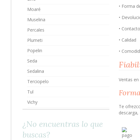
• Forma d
Moaré
• Devoluc
Muselina
• Contact
Percales
• Calidad
Plumeti
Popelin
• Comodid
Seda
Fiabi
Sedalina
Ventas en
Terciopelo
Forma
Tul
Vichy
Te ofrezco
descarga, e
¿No encuentras lo que
buscas?