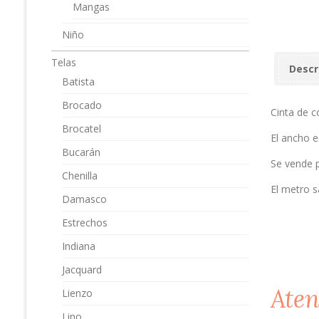
Mangas
Niño
Telas
Descr
Batista
Brocado
Cinta de c
Brocatel
El ancho 
Bucarán
Se vende 
Chenilla
El metro s
Damasco
Estrechos
Indiana
Jacquard
Aten
Lienzo
Lino