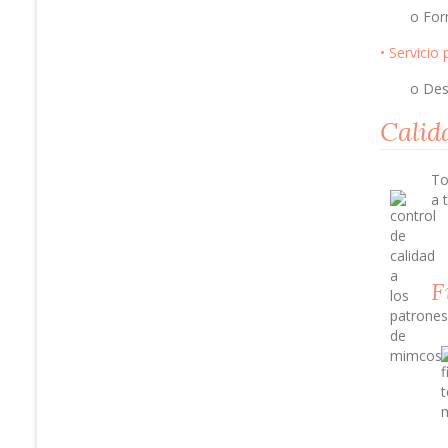
o For
• Servicio
o Des
Calid
To
a 
F