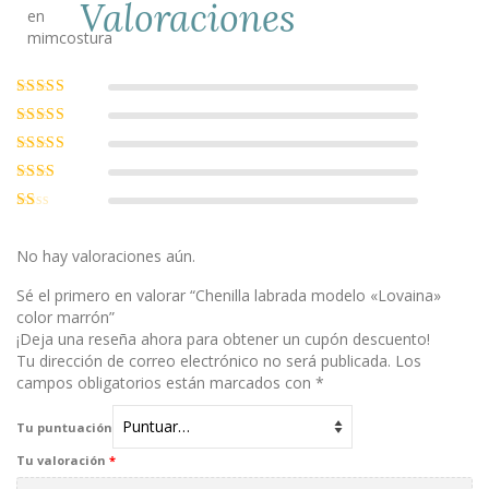
Valoraciones
Valorado con
5
de 5
Valorado
con
4
de 5
Valorado
con
3
de
Valorado
5
con
2
Valorado
de 5
con
1
No hay valoraciones aún.
de
5
Sé el primero en valorar “Chenilla labrada modelo «Lovaina»
color marrón”
¡Deja una reseña ahora para obtener un cupón descuento!
Tu dirección de correo electrónico no será publicada.
Los
campos obligatorios están marcados con
*
Tu puntuación
Tu valoración
*