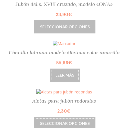
Las
Jubón del s. XVIII cruzado, modelo «ONA»
opciones
23,90
€
se
pueden
Este
elegir
SELECCIONAR OPCIONES
producto
en
tiene
la
múltiples
página
variantes.
de
Las
Chenilla labrada modelo «Reina» color amarillo
producto
opciones
55,66
€
se
pueden
elegir
LEER MÁS
en
la
página
de
Aletas para jubón redondas
producto
2,30
€
Este
SELECCIONAR OPCIONES
producto