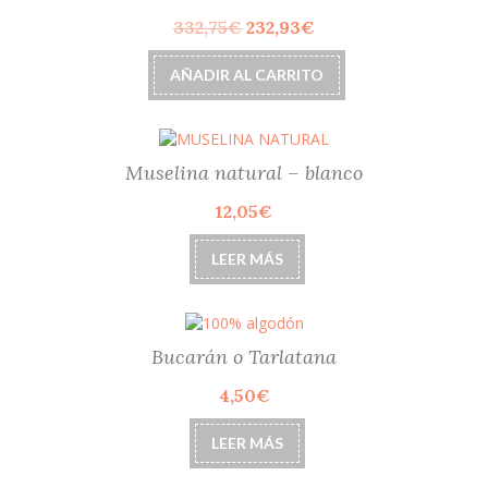
El
El
332,75
€
232,93
€
precio
precio
original
actual
AÑADIR AL CARRITO
era:
es:
332,75€.
232,93€.
Muselina natural – blanco
12,05
€
LEER MÁS
Bucarán o Tarlatana
4,50
€
LEER MÁS