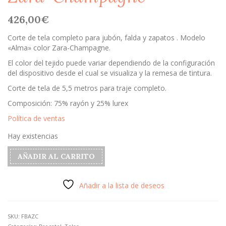
426,00
€
Corte de tela completo para jubón, falda y zapatos . Modelo
«Alma» color Zara-Champagne.
El color del tejido puede variar dependiendo de la configuración
del dispositivo desde el cual se visualiza y la remesa de tintura.
Corte de tela de 5,5 metros para traje completo.
Composición: 75% rayón y 25% lurex
Política de ventas
Hay existencias
Brocatel
AÑADIR AL CARRITO
"Alma"
color
Zara-
Añadir a la lista de deseos
Champagne
cantidad
SKU:
FBAZC