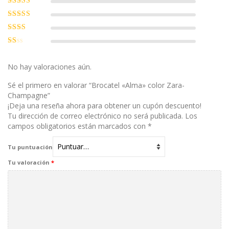
5
de 5
Valorado
con
4
de 5
Valorado
con
3
de
Valorado
5
con
2
Valorado
de 5
con
1
No hay valoraciones aún.
de
5
Sé el primero en valorar “Brocatel «Alma» color Zara-
Champagne”
¡Deja una reseña ahora para obtener un cupón descuento!
Tu dirección de correo electrónico no será publicada.
Los
campos obligatorios están marcados con
*
Tu puntuación
Tu valoración
*