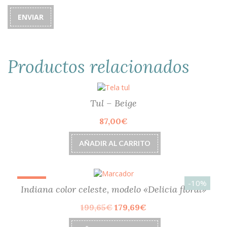
Productos relacionados
Tul – Beige
87,00
€
AÑADIR AL CARRITO
-10%
¡OFERTA!
Indiana color celeste, modelo «Delicia floral»
El
El
199,65
€
179,69
€
precio
precio
original
actual