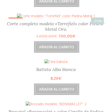
AÑADIR AL CARRITO
era:
es:
199,65€.
179,69€.
-30%
¡OFERTA!
Corte completo modelo «Torrefiel» color Piedra-
Metal Oro.
El
El
1.000,00
€
700,00
€
precio
precio
original
actual
AÑADIR AL CARRITO
era:
es:
1.000,00€.
700,00€.
Batista Alba blanca
8,20
€
AÑADIR AL CARRITO
Brocatel «Benimaclet » color Coralle de Sedica