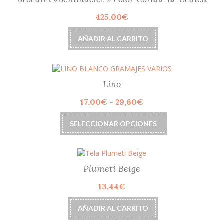
425,00
€
AÑADIR AL CARRITO
Lino
Rango
17,00
€
-
29,60
€
de
Este
precios:
SELECCIONAR OPCIONES
producto
desde
tiene
17,00€
múltiples
hasta
variantes.
29,60€
Las
Plumeti Beige
opciones
13,44
€
se
pueden
elegir
AÑADIR AL CARRITO
en