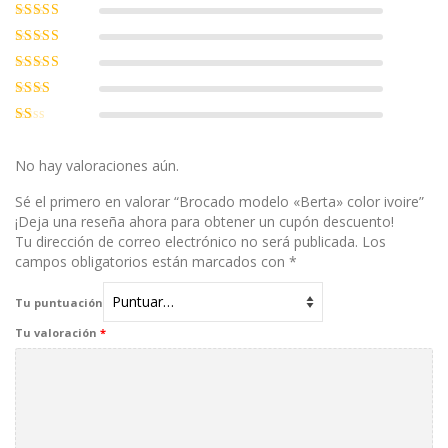
Valorado con
5
de 5
Valorado
con
4
de 5
Valorado
con
3
de
Valorado
5
con
2
Valorado
de 5
con
1
No hay valoraciones aún.
de
5
Sé el primero en valorar “Brocado modelo «Berta» color ivoire”
¡Deja una reseña ahora para obtener un cupón descuento!
Tu dirección de correo electrónico no será publicada.
Los
campos obligatorios están marcados con
*
Tu puntuación
Tu valoración
*