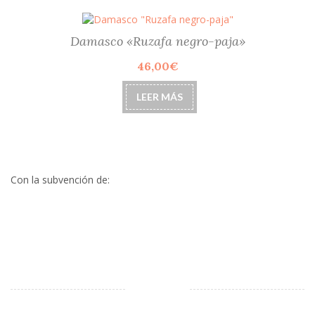
la
página
de
Damasco «Ruzafa negro-paja»
producto
46,00
€
LEER MÁS
Con la subvención de: