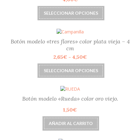
pueden
Este
elegir
SELECCIONAR OPCIONES
producto
en
tiene
la
múltiples
página
variantes.
de
Las
Botón modelo «tres flores» color plata vieja – 4
producto
opciones
cm
se
Rango
2,65
€
-
4,50
€
pueden
de
elegir
Este
precios:
SELECCIONAR OPCIONES
en
producto
desde
la
tiene
2,65€
página
múltiples
hasta
de
variantes.
4,50€
producto
Las
Botón modelo «Rueda» color oro viejo.
opciones
1,50
€
se
pueden
elegir
AÑADIR AL CARRITO
en
la