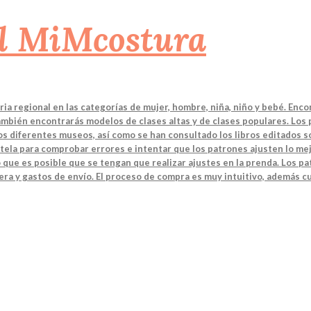
a regional en las categorías de mujer, hombre, niña, niño y bebé. Enco
También encontrarás modelos de clases altas y de clases populares. Los
 los diferentes museos, así como se han consultado los libros editados
tela para comprobar errores e intentar que los patrones ajusten lo mej
 que es posible que se tengan que realizar ajustes en la prenda. Los 
ra y gastos de envío. El proceso de compra es muy intuitivo, además cu