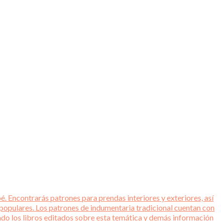
é. Encontrarás patrones para prendas interiores y exteriores, así
 populares. Los patrones de indumentaria tradicional cuentan con
tado los libros editados sobre esta temática y demás información