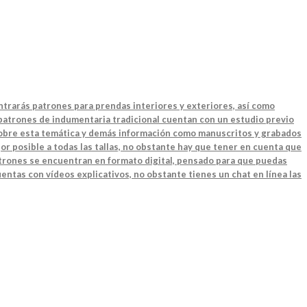
ntrarás patrones para prendas interiores y exteriores, así como
 patrones de indumentaria tradicional cuentan con un estudio previo
 sobre esta temática y demás información como manuscritos y grabados
or posible a todas las tallas, no obstante hay que tener en cuenta que
patrones se encuentran en formato digital, pensado para que puedas
entas con vídeos explicativos, no obstante tienes un chat en línea las