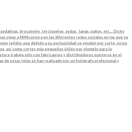
sedalinas, brocateles, terciopelos, sedas, lanas, paños, etc… Dicho
ue sigas a MiMcostura en las diferentes redes sociales en las que se
como tejidos que debido a su exclusividad se venden por corte, estos
os, así como cortes más pequeños útiles por ejemplo para la
tura trabaja sólo con fabricantes y distribuidores punteros en el
as de estas telas se han realizado por un fotógrafo profesional y