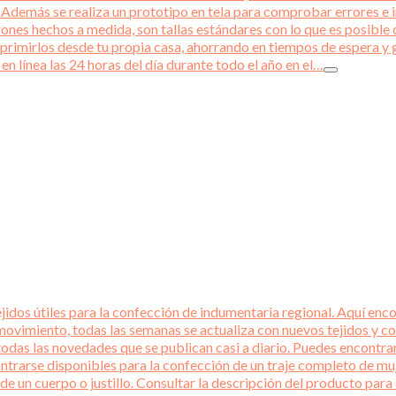
emás se realiza un prototipo en tela para comprobar errores e int
rones hechos a medida, son tallas estándares con lo que es posible q
primirlos desde tu propia casa, ahorrando en tiempos de espera y 
en línea las 24 horas del día durante todo el año en el…
idos útiles para la confección de indumentaria regional. Aquí encon
ovimiento, todas las semanas se actualiza con nuevos tejidos y co
todas las novedades que se publican casi a diario. Puedes encontra
ntrarse disponibles para la confección de un traje completo de mu
 de un cuerpo o justillo. Consultar la descripción del producto p