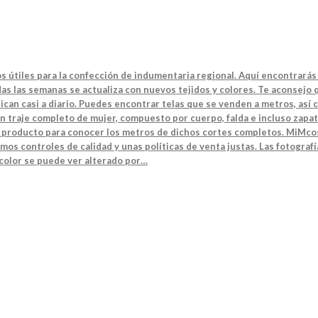
s útiles para la confección de indumentaria regional. Aquí encontrarás 
s las semanas se actualiza con nuevos tejidos y colores. Te aconsejo q
can casi a diario. Puedes encontrar telas que se venden a metros, así 
n traje completo de mujer, compuesto por cuerpo, falda e incluso zapat
el producto para conocer los metros de dichos cortes completos. MiMcos
mos controles de calidad y unas políticas de venta justas. Las fotografí
 color se puede ver alterado por…