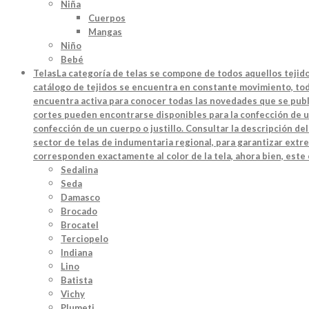
Niña
Cuerpos
Mangas
Niño
Bebé
Telas
La categoría de telas se compone de todos aquellos tejido
catálogo de tejidos se encuentra en constante movimiento, toda
encuentra activa para conocer todas las novedades que se publi
cortes pueden encontrarse disponibles para la confección de u
confección de un cuerpo o justillo. Consultar la descripción d
sector de telas de indumentaria regional, para garantizar extre
corresponden exactamente al color de la tela, ahora bien, este
Sedalina
Seda
Damasco
Brocado
Brocatel
Terciopelo
Indiana
Lino
Batista
Vichy
Plumeti