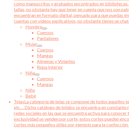
como manuscritos y grabados encontrados en bibliotecas. Ad
tallas, no obstante hay que tener en cuenta que nos son pat
encuentran en formato digital, pensado para que puedas im
cuentas con vídeos explicativos, no obstante tienes un chat 
Hombre
Cuerpos
Pantalones
Mujer
Cuerpos
Mangas
Almenas y Volantes
Ropa Interior
Niña
Cuerpos
Mangas
Niño
Bebé
Telas
La categoría de telas se compone de todos aquellos tej
etc… Dicho catálogo de tejidos se encuentra en constante m
redes sociales en las que se encuentra activa para conocer 
exclusividad se venden por corte, estos cortes pueden enco
cortes más pequeños útiles por ejemplo para la confección