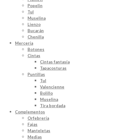
Popelin
Tul
Muselina
Lienzo
Bucarán
Chenilla
Mercería
Botones
Cintas
Cintas fantasía
Tapacosturas
Puntillas
Tul
Valencienne
Bolillo
Muselina
Tira bordada
Complementos
Orfebrería
Fajas
Manteletas
Medias