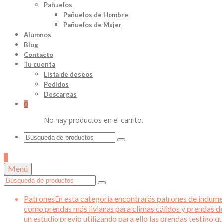
Pañuelos
Pañuelos de Hombre
Pañuelos de Mujer
Alumnos
Blog
Contacto
Tu cuenta
Lista de deseos
Pedidos
Descargas
0
No hay productos en el carrito.
Buscar
por:
0
Menú
Buscar
por:
Patrones
En esta categoría encontrarás patrones de indument
como prendas más livianas para climas cálidos y prendas d
un estudio previo utilizando para ello las prendas testigo 