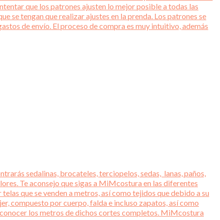
entar que los patrones ajusten lo mejor posible a todas las
ue se tengan que realizar ajustes en la prenda. Los patrones se
gastos de envío. El proceso de compra es muy intuitivo, además
trarás sedalinas, brocateles, terciopelos, sedas, lanas, paños,
lores. Te aconsejo que sigas a MiMcostura en las diferentes
r telas que se venden a metros, así como tejidos que debido a su
jer, compuesto por cuerpo, falda e incluso zapatos, así como
ara conocer los metros de dichos cortes completos. MiMcostura