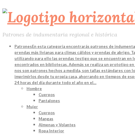
Patrones de indumentaria regional e histórica
Patrones
En esta categoría encontrarás patrones de indumentari
prendas más livianas para climas cálidos y prendas de abrigo. 
utilizando para ello las prendas testigo que se encuentran en
encontrados en bibliotecas. Además se realiza un prototipo en 
nos son patrones hechos a medida, son tallas estándares con lo
imprimirlos desde tu propia casa, ahorrando en tiempos de espe
24 horas del día durante todo el año en el…
Hombre
Cuerpos
Pantalones
Mujer
Cuerpos
Mangas
Almenas y Volantes
Ropa Interior