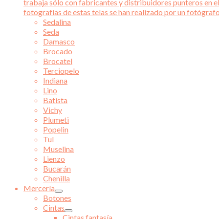
trabaja sólo con fabricantes y distribuidores punteros en el
fotografías de estas telas se han realizado por un fotógraf
Sedalina
Seda
Damasco
Brocado
Brocatel
Terciopelo
Indiana
Lino
Batista
Vichy
Plumeti
Popelin
Tul
Muselina
Lienzo
Bucarán
Chenilla
Mercería
Botones
Cintas
Cintas fantasía