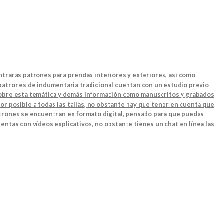
ntrarás patrones para prendas interiores y exteriores, así como
 patrones de indumentaria tradicional cuentan con un estudio previo
 sobre esta temática y demás información como manuscritos y grabados
or posible a todas las tallas, no obstante hay que tener en cuenta que
patrones se encuentran en formato digital, pensado para que puedas
entas con vídeos explicativos, no obstante tienes un chat en línea las