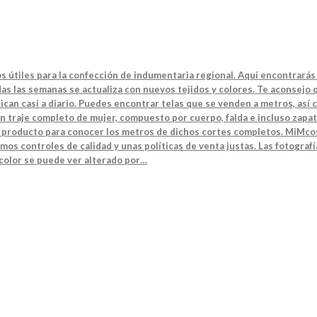
s útiles para la confección de indumentaria regional. Aquí encontrarás 
s las semanas se actualiza con nuevos tejidos y colores. Te aconsejo q
can casi a diario. Puedes encontrar telas que se venden a metros, así 
n traje completo de mujer, compuesto por cuerpo, falda e incluso zapat
el producto para conocer los metros de dichos cortes completos. MiMcos
mos controles de calidad y unas políticas de venta justas. Las fotografí
 color se puede ver alterado por…