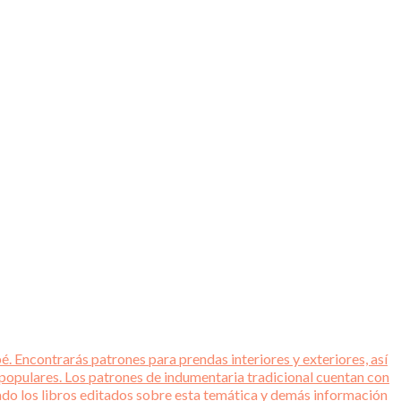
é. Encontrarás patrones para prendas interiores y exteriores, así
 populares. Los patrones de indumentaria tradicional cuentan con
tado los libros editados sobre esta temática y demás información