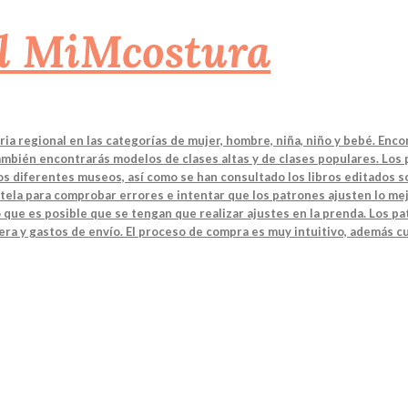
a regional en las categorías de mujer, hombre, niña, niño y bebé. Enco
También encontrarás modelos de clases altas y de clases populares. Los
 los diferentes museos, así como se han consultado los libros editados
tela para comprobar errores e intentar que los patrones ajusten lo mej
 que es posible que se tengan que realizar ajustes en la prenda. Los 
ra y gastos de envío. El proceso de compra es muy intuitivo, además cu