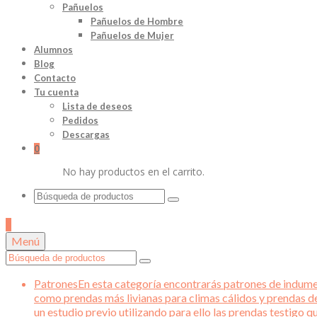
Pañuelos
Pañuelos de Hombre
Pañuelos de Mujer
Alumnos
Blog
Contacto
Tu cuenta
Lista de deseos
Pedidos
Descargas
0
No hay productos en el carrito.
Buscar
por:
0
Menú
Buscar
por:
Patrones
En esta categoría encontrarás patrones de indument
como prendas más livianas para climas cálidos y prendas d
un estudio previo utilizando para ello las prendas testigo 