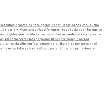
sedalinas, brocateles, terciopelos, sedas, lanas, paños, etc… Dicho
ue sigas a MiMcostura en las diferentes redes sociales en las que se
como tejidos que debido a su exclusividad se venden por corte, estos
os, así como cortes más pequeños útiles por ejemplo para la
tura trabaja sólo con fabricantes y distribuidores punteros en el
as de estas telas se han realizado por un fotógrafo profesional y