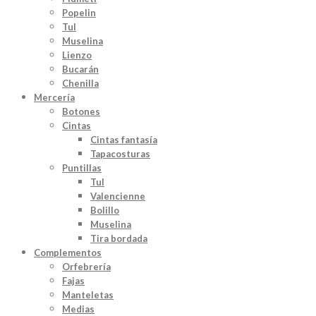
Popelin
Tul
Muselina
Lienzo
Bucarán
Chenilla
Mercería
Botones
Cintas
Cintas fantasía
Tapacosturas
Puntillas
Tul
Valencienne
Bolillo
Muselina
Tira bordada
Complementos
Orfebrería
Fajas
Manteletas
Medias