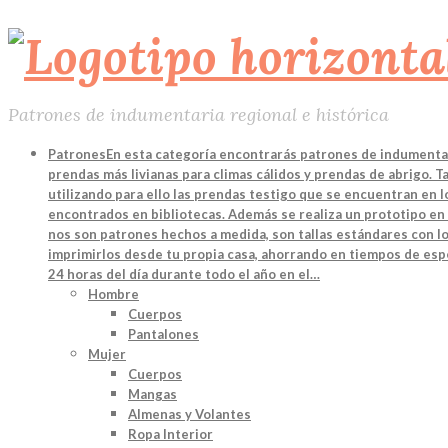
Patrones de indumentaria regional e histórica
Patrones
En esta categoría encontrarás patrones de indumentari
prendas más livianas para climas cálidos y prendas de abrigo. 
utilizando para ello las prendas testigo que se encuentran en
encontrados en bibliotecas. Además se realiza un prototipo en 
nos son patrones hechos a medida, son tallas estándares con lo
imprimirlos desde tu propia casa, ahorrando en tiempos de espe
24 horas del día durante todo el año en el…
Hombre
Cuerpos
Pantalones
Mujer
Cuerpos
Mangas
Almenas y Volantes
Ropa Interior