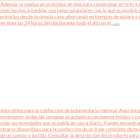
emás se realiza un prototipo en tela para comprobar errores e int
rones hechos a medida, son tallas estándares con lo que es posible q
primirlos desde tu propia casa, ahorrando en tiempos de espera y 
en línea las 24 horas del día durante todo el año en el…
idos útiles para la confección de indumentaria regional. Aquí encon
ovimiento, todas las semanas se actualiza con nuevos tejidos y co
todas las novedades que se publican casi a diario. Puedes encontra
ntrarse disponibles para la confección de un traje completo de mu
 de un cuerpo o justillo. Consultar la descripción del producto p