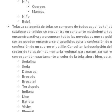
Niña
Cuerpos
Mangas
Niño
Bebé
Telas
La categoría de telas se compone de todos aquellos tejido
catálogo de tejidos se encuentra en constante movimiento, toda
encuentra activa para conocer todas las novedades que se publi
cortes pueden encontrarse disponibles para la confección de u
confección de un cuerpo o justillo. Consultar la descripción d
sector de telas de indumentaria regional, para garantizar extre
corresponden exactamente al color de la tela, ahora bien, este
Sedalina
Seda
Damasco
Brocado
Brocatel
Terciopelo
Indiana
Lino
Batista
Vichy
Plumeti