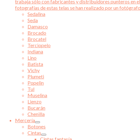
trabaja sólo con fabricantes y distribuidores punteros en el
fotografías de estas telas se han realizado por un fotógraf
Sedalina
Seda
Damasco
Brocado
Brocatel
Terciopelo
Indiana
Lino
Batista
Vichy
Plumeti
Popelin
Tul
Muselina
Lienzo
Bucarán
Chenilla
Mercería
Botones
Cintas
Cintas fantasía