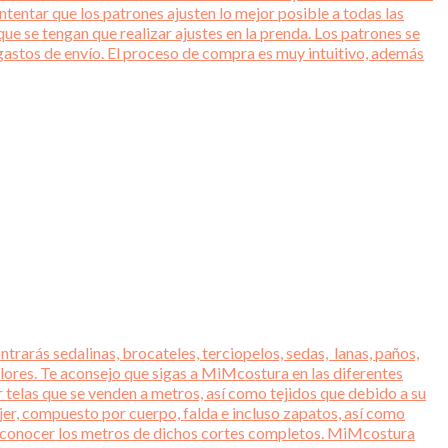
entar que los patrones ajusten lo mejor posible a todas las
ue se tengan que realizar ajustes en la prenda. Los patrones se
gastos de envío. El proceso de compra es muy intuitivo, además
trarás sedalinas, brocateles, terciopelos, sedas, lanas, paños,
lores. Te aconsejo que sigas a MiMcostura en las diferentes
r telas que se venden a metros, así como tejidos que debido a su
jer, compuesto por cuerpo, falda e incluso zapatos, así como
ara conocer los metros de dichos cortes completos. MiMcostura