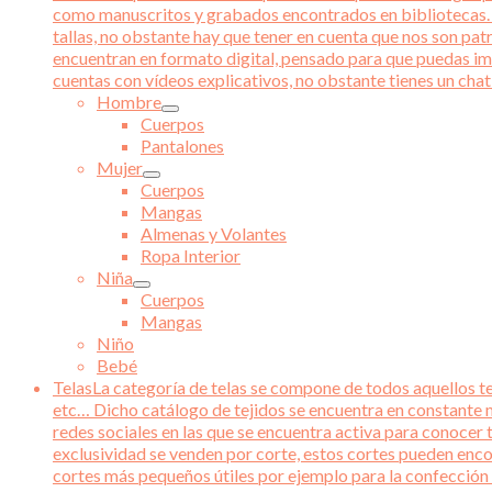
como manuscritos y grabados encontrados en bibliotecas. Ad
tallas, no obstante hay que tener en cuenta que nos son pat
encuentran en formato digital, pensado para que puedas im
cuentas con vídeos explicativos, no obstante tienes un chat 
Hombre
Cuerpos
Pantalones
Mujer
Cuerpos
Mangas
Almenas y Volantes
Ropa Interior
Niña
Cuerpos
Mangas
Niño
Bebé
Telas
La categoría de telas se compone de todos aquellos tej
etc… Dicho catálogo de tejidos se encuentra en constante m
redes sociales en las que se encuentra activa para conocer 
exclusividad se venden por corte, estos cortes pueden enco
cortes más pequeños útiles por ejemplo para la confección