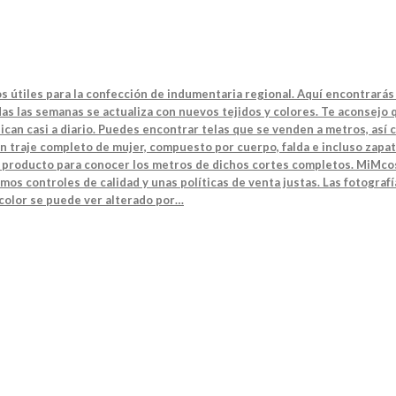
s útiles para la confección de indumentaria regional. Aquí encontrarás 
s las semanas se actualiza con nuevos tejidos y colores. Te aconsejo q
can casi a diario. Puedes encontrar telas que se venden a metros, así 
n traje completo de mujer, compuesto por cuerpo, falda e incluso zapat
el producto para conocer los metros de dichos cortes completos. MiMcos
mos controles de calidad y unas políticas de venta justas. Las fotografí
 color se puede ver alterado por…