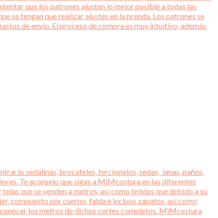
entar que los patrones ajusten lo mejor posible a todas las
ue se tengan que realizar ajustes en la prenda. Los patrones se
gastos de envío. El proceso de compra es muy intuitivo, además
trarás sedalinas, brocateles, terciopelos, sedas, lanas, paños,
lores. Te aconsejo que sigas a MiMcostura en las diferentes
r telas que se venden a metros, así como tejidos que debido a su
jer, compuesto por cuerpo, falda e incluso zapatos, así como
ara conocer los metros de dichos cortes completos. MiMcostura