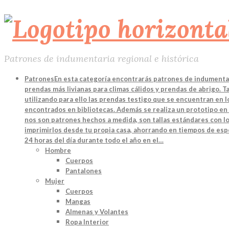
Patrones de indumentaria regional e histórica
Patrones
En esta categoría encontrarás patrones de indumentari
prendas más livianas para climas cálidos y prendas de abrigo. 
utilizando para ello las prendas testigo que se encuentran en
encontrados en bibliotecas. Además se realiza un prototipo en 
nos son patrones hechos a medida, son tallas estándares con lo
imprimirlos desde tu propia casa, ahorrando en tiempos de espe
24 horas del día durante todo el año en el…
Hombre
Cuerpos
Pantalones
Mujer
Cuerpos
Mangas
Almenas y Volantes
Ropa Interior