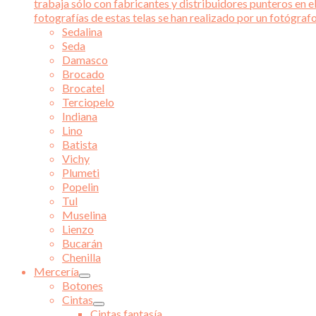
trabaja sólo con fabricantes y distribuidores punteros en el
fotografías de estas telas se han realizado por un fotógraf
Sedalina
Seda
Damasco
Brocado
Brocatel
Terciopelo
Indiana
Lino
Batista
Vichy
Plumeti
Popelin
Tul
Muselina
Lienzo
Bucarán
Chenilla
Mercería
Botones
Cintas
Cintas fantasía