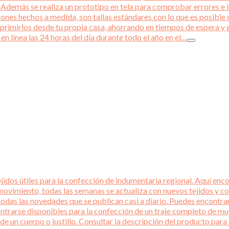
emás se realiza un prototipo en tela para comprobar errores e int
rones hechos a medida, son tallas estándares con lo que es posible q
primirlos desde tu propia casa, ahorrando en tiempos de espera y 
en línea las 24 horas del día durante todo el año en el…
idos útiles para la confección de indumentaria regional. Aquí encon
ovimiento, todas las semanas se actualiza con nuevos tejidos y co
todas las novedades que se publican casi a diario. Puedes encontra
ntrarse disponibles para la confección de un traje completo de mu
 de un cuerpo o justillo. Consultar la descripción del producto p