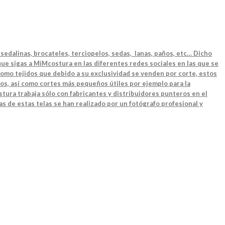
sedalinas, brocateles, terciopelos, sedas, lanas, paños, etc… Dicho
ue sigas a MiMcostura en las diferentes redes sociales en las que se
como tejidos que debido a su exclusividad se venden por corte, estos
os, así como cortes más pequeños útiles por ejemplo para la
tura trabaja sólo con fabricantes y distribuidores punteros en el
as de estas telas se han realizado por un fotógrafo profesional y