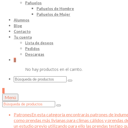
Pañuelos
Pañuelos de Hombre
Pañuelos de Mujer
Alumnos
Blog
Contacto
Tu cuenta
Lista de deseos
Pedidos
Descargas
0
No hay productos en el carrito.
Buscar
por:
0
Menú
Buscar
por:
Patrones
En esta categoría encontrarás patrones de indument
como prendas más livianas para climas cálidos y prendas d
un estudio previo utilizando para ello las prendas testigo 