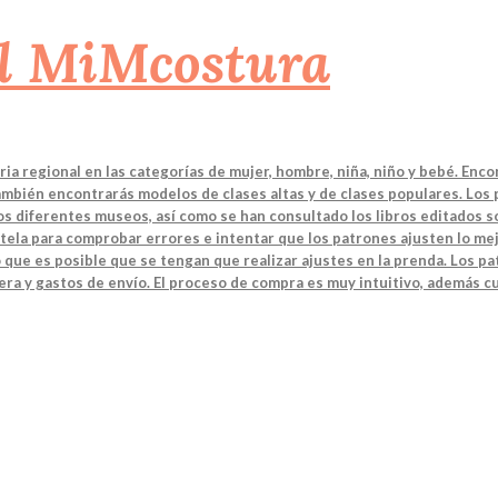
a regional en las categorías de mujer, hombre, niña, niño y bebé. Enco
También encontrarás modelos de clases altas y de clases populares. Los
 los diferentes museos, así como se han consultado los libros editados
tela para comprobar errores e intentar que los patrones ajusten lo mej
 que es posible que se tengan que realizar ajustes en la prenda. Los 
ra y gastos de envío. El proceso de compra es muy intuitivo, además cu