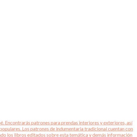
é. Encontrarás patrones para prendas interiores y exteriores, así
 populares. Los patrones de indumentaria tradicional cuentan con
tado los libros editados sobre esta temática y demás información