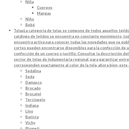
Niña
Cuerpos
Mangas
Niño
Bebé
Telas
La categoría de telas se compone de todos aquellos tejido
catálogo de tejidos se encuentra en constante movimiento, toda
encuentra activa para conocer todas las novedades que se publi
cortes pueden encontrarse disponibles para la confección de u
confección de un cuerpo o justillo. Consultar la descripción d
sector de telas de indumentaria regional, para garantizar extre
corresponden exactamente al color de la tela, ahora bien, este
Sedalina
Seda
Damasco
Brocado
Brocatel
Terciopelo
Indiana
Lino
Batista
Vichy
Plumeti