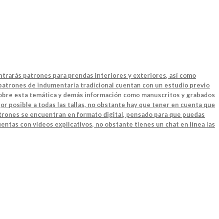
ntrarás patrones para prendas interiores y exteriores, así como
 patrones de indumentaria tradicional cuentan con un estudio previo
 sobre esta temática y demás información como manuscritos y grabados
or posible a todas las tallas, no obstante hay que tener en cuenta que
patrones se encuentran en formato digital, pensado para que puedas
entas con vídeos explicativos, no obstante tienes un chat en línea las