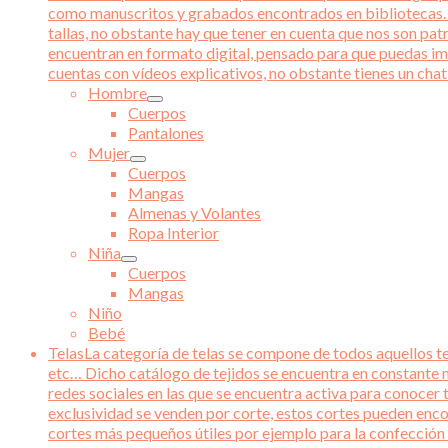
como manuscritos y grabados encontrados en bibliotecas. Ad
tallas, no obstante hay que tener en cuenta que nos son pat
encuentran en formato digital, pensado para que puedas im
cuentas con vídeos explicativos, no obstante tienes un chat 
Hombre
Cuerpos
Pantalones
Mujer
Cuerpos
Mangas
Almenas y Volantes
Ropa Interior
Niña
Cuerpos
Mangas
Niño
Bebé
Telas
La categoría de telas se compone de todos aquellos tej
etc… Dicho catálogo de tejidos se encuentra en constante m
redes sociales en las que se encuentra activa para conocer 
exclusividad se venden por corte, estos cortes pueden enco
cortes más pequeños útiles por ejemplo para la confección