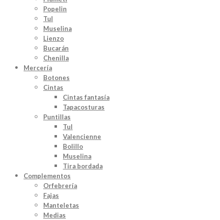
Popelin
Tul
Muselina
Lienzo
Bucarán
Chenilla
Mercería
Botones
Cintas
Cintas fantasía
Tapacosturas
Puntillas
Tul
Valencienne
Bolillo
Muselina
Tira bordada
Complementos
Orfebrería
Fajas
Manteletas
Medias