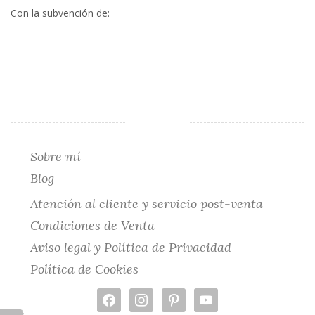
opciones
Con la subvención de:
se
pueden
elegir
en
la
página
de
producto
Sobre mí
Blog
Atención al cliente y servicio post-venta
Condiciones de Venta
Aviso legal y Política de Privacidad
Política de Cookies
facebook
instagram
pinterest
youtube