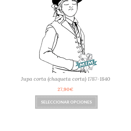
Jupa corta (chaqueta corta) 1787-1840
27,90
€
Este
SELECCIONAR OPCIONES
producto
tiene
múltiples
variantes.
Las